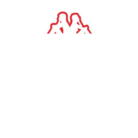
#
TAGS:
ΕΠΙΧΕΙΡΗΣΕΙΣ
Σπύρος Θεοδωρόπουλος
EOS Capital Partners