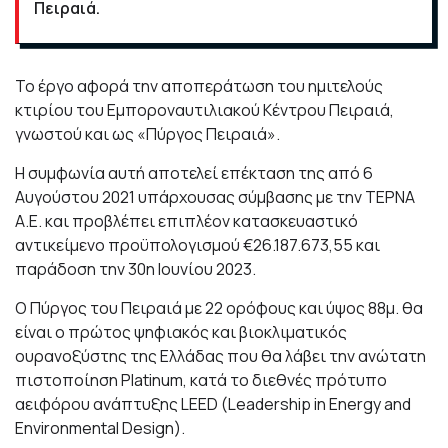
Πειραιά.
Το έργο αφορά την αποπεράτωση του ημιτελούς
κτιρίου του Εμποροναυτιλιακού Κέντρου Πειραιά,
γνωστού και ως «Πύργος Πειραιά».
Η συμφωνία αυτή αποτελεί επέκταση της από 6
Αυγούστου 2021 υπάρχουσας σύμβασης με την ΤΕΡΝΑ
Α.Ε. και προβλέπει επιπλέον κατασκευαστικό
αντικείμενο προϋπολογισμού €26.187.673,55 και
παράδοση την 30η Ιουνίου 2023.
Ο Πύργος του Πειραιά με 22 ορόφους και ύψος 88μ. θα
είναι ο πρώτος ψηφιακός και βιοκλιματικός
ουρανοξύστης της Ελλάδας που θα λάβει την ανώτατη
πιστοποίηση Platinum, κατά το διεθνές πρότυπο
αειφόρου ανάπτυξης LEED (Leadership in Energy and
Environmental Design).