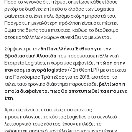
Παρά το γεγονός ότι πέρυσι σημείωσε κάθε είδους
ρεκόρ σε διεθνές επίπεδο ο κλάδος των Logistics
φαίνεται ότι έχει πολύ δρόμο ακόμη μπροστά του.
Πράγματι, η μεγαλύτερη πρόκληση είναι ότι πέφτει
θύμα της δικής του επιτυχίας, καθώς το διαθέσιμο
στοκ κατάλληλων χώρων συνεχίζει να μειώνεται.
Σύμφωνα με την
5η Πανελλήνια Έκθεση για την
Εφοδιαστική Αλυσίδα
που παρουσίασε η Ελληνική
Εταιρεία Logistics, η χώρα μας εμφανίζει
πτώση στην
παγκόσμια αγορά logistics
(42η θέση LPI) με στοιχεία
της Παγκόσμιας Τράπεζας για το 2018, ωστόσο, το
τελευταίο χρονικό διάστημα παρουσιάζει
βελτίωση η
οποία διαφαίνεται πως θα αποτυπωθεί τα επόμενα
έτη
.
Αρκετές είναι οι εταιρείες που έχοντας
προσυπολογίσει το κόστος Logistics στο συνολικό
λειτουργικό τους κόστος, έχουν επιλέξει το
ενδοεπιχειρησιακό μοντέλο λειτουργιών και έχουν