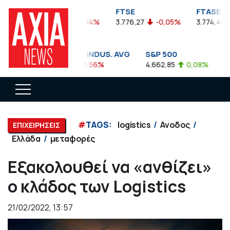
FTSEA
FTSE
FTASE
899,47
-0,04%
3.776,27
-0,05%
3.774,48
DOW JONES INDUS. AVG
S&P 500
NA
35.911,81
-0,56%
4.662,85
0,08%
14.
#
TAGS:
logistics
Ανοδος
ΕΠΙΧΕΙΡΗΣΕΙΣ
Ελλάδα
μεταφορές
Εξακολουθεί να «ανθίζει»
ο κλάδος των Logistics
21/02/2022, 13:57