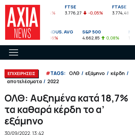
FTSEA
FTSE
FTASE
899,47
-0,04%
3.776,27
-0,05%
3.774,48
-
DOW JONES INDUS. AVG
S&P 500
NAS
35.911,81
-0,56%
4.662,85
0,08%
14.89
#
TAGS:
ΟΛΘ
εξάμηνο
κέρδη
ΕΠΙΧΕΙΡΗΣΕΙΣ
αποτελέσματα
2022
ΟΛΘ: Αυξημένα κατά 18,7%
τα καθαρά κέρδη το α’
εξάμηνο
30/09/2022, 13:42