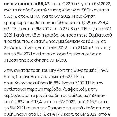
σημαντικά κατά 86,4
%, στις € 229 χιλ. για το 6Μ 2022,
ενώ τα έσοδα Εκμετάλλευσης Χώρων αυξήθηκαν κατά
56,3%, στα € 1,1 χιλ. για το 6Μ 2022. Η διακίνηση
εμπορευματοκιβωτίων μειώθηκε κατά 3,5%, σε 229,4
χιλ. TEUs για το 6Μ 2022, από 237,8 χιλ. TEUs για το 6Μ
2021. Κατά την ίδια περίοδο, οι ποσότητες Συμβατικού
Φορτίου που διακινήθηκαν μειώθηκαν κατά 3,1%, σε
2.074 χιλ. τόνους για το 6Μ 2022, από 2.140 χιλ. τόνους
για το 6Μ 2021 αντίστοιχα, οφειλόμενη κυρίως σε
μείωση της διακίνησης νικελίου.
Στην εγκατάσταση του Dry Port της θυγατρικής ThPA
Sofia, διακινήθηκαν συνολικά 3.623 TEUs,
σημειώνοντας αύξηση 16,8%, έναντι 3.102 TEUs την
αντίστοιχη περσινή περίοδο. Αναφορικά με την
κερδοφορία, τα μικτά κέρδη του Ομίλου αυξήθηκαν
κατά 2,8%, σε € 17,4 εκατ. το 6Μ 2022, από € 16,9 εκατ.
το 6Μ 2021 και για την Εταιρεία τα μικτά κέρδη επίσης
αυξήθηκαν κατά 1,3%, σε € 17,7 εκατ. το 6Μ 2022, από €