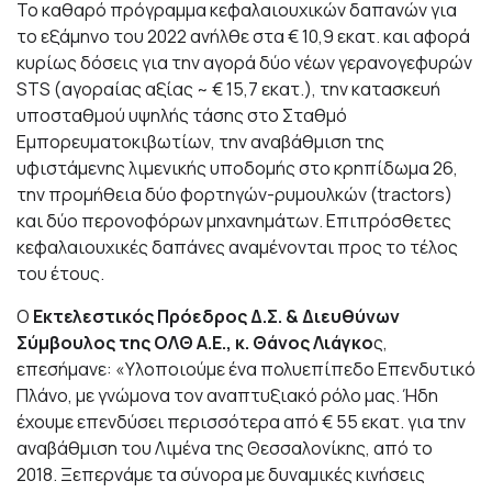
Το καθαρό πρόγραμμα κεφαλαιουχικών δαπανών για
το εξάμηνο του 2022 ανήλθε στα € 10,9 εκατ. και αφορά
κυρίως δόσεις για την αγορά δύο νέων γερανογεφυρών
STS (αγοραίας αξίας ~ € 15,7 εκατ.), την κατασκευή
υποσταθμού υψηλής τάσης στο Σταθμό
Εμπορευματοκιβωτίων, την αναβάθμιση της
υφιστάμενης λιμενικής υποδομής στο κρηπίδωμα 26,
την προμήθεια δύο φορτηγών-ρυμουλκών (tractors)
και δύο περονοφόρων μηχανημάτων. Επιπρόσθετες
κεφαλαιουχικές δαπάνες αναμένονται προς το τέλος
του έτους.
Ο
Εκτελεστικός Πρόεδρος Δ.Σ. & Διευθύνων
Σύμβουλος της ΟΛΘ Α.Ε., κ. Θάνος Λιάγκο
ς,
επεσήμανε: «Υλοποιούμε ένα πολυεπίπεδο Επενδυτικό
Πλάνο, με γνώμονα τον αναπτυξιακό ρόλο μας. Ήδη
έχουμε επενδύσει περισσότερα από € 55 εκατ. για την
αναβάθμιση του Λιμένα της Θεσσαλονίκης, από το
2018. Ξεπερνάμε τα σύνορα με δυναμικές κινήσεις