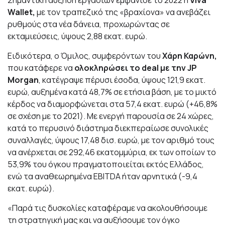
Σημαντική αύξηση εργασιών εμφάνισε το 2022 η
Viva
Wallet,
με τον τραπεζικό της «βραχίονα» να ανεβάζει
ρυθμούς στα νέα δάνεια, προχωρώντας σε
εκταμιεύσεις, ύψους 2,88 εκατ. ευρώ.
Ειδικότερα, ο Όμιλος, συμφερόντων του
Χάρη Καρώνη,
που κατάφερε να
ολοκληρώσει το deal με την JP
Morgan
, κατέγραψε πέρυσι έσοδα, ύψους 121,9 εκατ.
ευρώ, αυξημένα κατά 48,7% σε ετήσια βάση, με το μικτό
κέρδος να διαμορφώνεται στα 57,4 εκατ. ευρώ (+46,8%
σε σχέση με το 2021). Με ενεργή παρουσία σε 24 χώρες,
κατά το περυσινό διάστημα διεκπεραίωσε συνολικές
συναλλαγές, ύψους 17,48 δισ. ευρώ, με τον αριθμό τους
να ανέρχεται σε 292,46 εκατομμύρια, εκ των οποίων το
53,9% του όγκου πραγματοποιείται εκτός Ελλάδος,
ενώ τα αναθεωρημένα EBITDA ήταν αρνητικά (-9,4
εκατ. ευρώ).
«Παρά τις δυσκολίες καταφέραμε να ακολουθήσουμε
τη στρατηγική μας και να αυξήσουμε τον όγκο