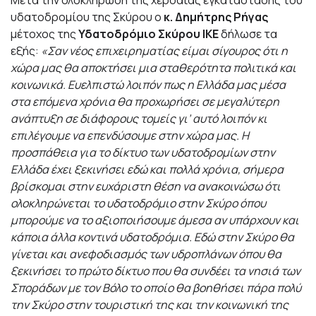
υδατοδρομίου της Σκύρου ο
κ. Δημήτρης Ρήγας
μέτοχος της
Υδατοδρόμιο Σκύρου ΙΚΕ
δήλωσε τα
εξής:
«
Σαν νέος επιχειρηματίας είμαι σίγουρος ότι η
χώρα μας θα αποκτήσει μια σταθερότητα πολιτικά και
κοινωνικά. Ευελπιστώ λοιπόν πως η Ελλάδα μας μέσα
στα επόμενα χρόνια θα προχωρήσει σε μεγαλύτερη
ανάπτυξη σε διάφορους τομείς γι’ αυτό λοιπόν κι
επιλέγουμε να επενδύσουμε στην χώρα μας. Η
προσπάθεια για το δίκτυο των υδατοδρομίων στην
Ελλάδα έχει ξεκινήσει εδώ και πολλά χρόνια, σήμερα
βρίσκομαι στην ευχάριστη θέση να ανακοινώσω ότι
ολοκληρώνεται το υδατοδρόμιο στην Σκύρο όπου
μπορούμε να το αξιοποιήσουμε άμεσα αν υπάρχουν και
κάποια άλλα κοντινά υδατοδρόμια. Εδώ στην Σκύρο θα
γίνεται και ανεφοδιασμός των υδροπλάνων όπου θα
ξεκινήσει το πρώτο δίκτυο που θα συνδέει τα νησιά των
Σποράδων με τον Βόλο το οποίο θα βοηθήσει πάρα πολύ
την Σκύρο στην τουριστική της και την κοινωνική της