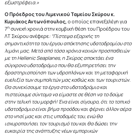
εξωστρέφεια.»
O
Πρόεδρος του Λιμενικού Ταμείου Σκύρου κ.
Κυριάκος Αντωνόπουλος,
ο οποίος επανεξελέγη για
η
7
συνεχή χρονιά στην κομβική θέση του Προέδρου του
ΛΤ Σκύρου ανέφερε
: “
Πίστεψα εξαρχής τη
σημαντικότητα του έργου απόκτησης υδατοδρομίου στο
λιμάνι μας. Μετά από τόσα χρόνια κοινών προσπαθειών
με τη
Hellenic
Seaplanes
, η Σκύρος αποκτάει ένα
σύγχρονο υδατοδρόμιο που θα εξυπηρετήσει την
δραστηριοποίηση των υδροπλάνων και τη μεταφορική
ευελιξία των συμπολιτών μας καθώς και των τουριστών.
Θα συνεχίσουμε τα έργα στο υδατοδρόμιο και
πιστεύουμε σύντομα να είμαστε σε θέση να το δούμε
στην τελική του μορφή! Ένα είναι σίγουρο, ότι το τοπικό
υδατοδρόμιο είναι βήμα προόδου και φέρνει άλλον αέρα
στο νησί μας και στις υποδομές του,
ενώ θα
ισχυροποιήσει τον τουρισμό του και θα δώσει την
ευκαιρία της ανάπτυξης νέων εμπορικών