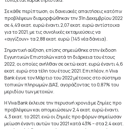
τονίζεται χαρακτηριστικά.
Σε κάθε περίπτωση, οι δανειακές απαιτήσεις κατόπιν
προβλέψεων διαμορφώθηκαν την 31η Δεκεμβρίου 2022
σε 4,49 εκατ. ευρώ έναντι 2,07 εκατ. ευρώ αντίστοιχα
για το 2021, με τις συνολικές εκταμιεύσεις να
«αγγίζουν» τα 2,88 εκατ. ευρώ (145 νέα δάνεια).
Σημαντική αύξηση, επίσης σημειώθηκε στην έκδοση
Εγγυητικών Επιστολών κατά τη διάρκεια του έτους
2022, οι οποίες ανήλθαν σε οκτώ εκατ. ευρώ έναντι 4,6
εκατ. ευρώ στα τέλη του έτους 2021. Επιπλέον, η Viva
Bank έγινε τον Μάρτιο του 2022 μέτοχος στο σύστημα
τοπικών πληρωμών ΔΙΑΣ, αγοράζοντας το 0,87% του
μεριδίου των μετοχών.
Η Viva Bank έκλεισε την περυσινή χρονιά με ζημίες προ
προβλέψεων και απομειώσεων 2,4 εκατ. ευρώ έναντι
4,3 εκατ. το 2021, ενώ οι ζημιές προ φόρων σημείωσαν
μείωση έναντι αυτών του 2021 κατά 43% – στα 2,4 εκατ.