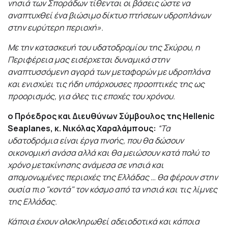
νησιά των Σποράδων τίθενται οι βάσεις ώστε να
αναπτυχθεί ένα βιώσιμο δίκτυο πτήσεων υδροπλάνων
στην ευρύτερη περιοχή».
Με την κατασκευή του υδατοδρομίου της Σκύρου, η
Περιφέρεια μας εισέρχεται δυναμικά στην
αναπτυσσόμενη αγορά των μεταφορών με υδροπλάνα
και ενισχύει τις ήδη υπάρχουσες προοπτικές της ως
προορισμός, για όλες τις εποχές του χρόνου.
ο Πρόεδρος και Διευθύνων Σύμβουλος της
Hellenic
Seaplanes
, κ. Νικόλας Χαραλάμπους:
“Τα
υδατοδρόμια είναι έργα πνοής, που θα δώσουν
οικονομική ανάσα αλλά και θα μειώσουν κατά πολύ το
χρόνο μετακίνησης ανάμεσα σε νησιά και
απομονωμένες περιοχές της Ελλάδας … θα φέρουν στην
ουσία πιο "κοντά" τον κόσμο από τα νησιά και τις λίμνες
της Ελλάδας.
Κάποια έχουν ολοκληρωθεί αδειοδοτικά και κάποια