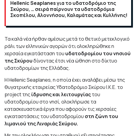
Hellenic Seaplanes για το υδατοδρόμιο της
Σκύρου, … σειρά παίρνουν τα υδατοδρόμια
Σκοπέλου, Αλοννήσου, Καλαμάτας και Κυλλήνης!
Τα καλά νέα ήρθαν αμέσως μετά το θετικό μετεκλογικό
ράλι των ελληνικών αγορών ότι ολοκληρώθηκε η
χερσαία εγκατάσταση του
υδατοδρομίου του νησιού
της Σκύρου
δίνοντας έτσι νέα ώθηση στο δίκτυο
υδατοδρομίων της Ελλάδας.
Η Hellenic Seaplanes, η οποία έχει αναλάβει μέσω της
θυγατρικής εταιρείας Υδατοδρόμιο Σκύρου Ι.Κ.Ε. το
project της
ίδρυσης και λειτουργίας
του
υδατοδρομίου στο νησί, ολοκλήρωσε τα
κατασκευαστικά έργα που αφορούν τις χερσαίες
εγκαταστάσεις του υδατοδρομίου
στη ζώνη του
λιμανιού της Λιναριάς Σκύρου.
Με την ολοκλήρωση του σταθμού εξυπηρέτησης