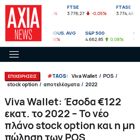
FTSEA
FTSE
FTASE
899,47
-0,04%
3.776,27
-0,05%
3.774,48
-0
DOW JONES INDUS. AVG
S&P 500
NASD
35.911,81
-0,56%
4.662,85
0,08%
14.89
#
TAGS:
Viva Wallet
POS
ΕΠΙΧΕΙΡΗΣΕΙΣ
stock option
αποτελέσματα
2022
Viva Wallet: Έσοδα €122
εκατ. το 2022 – Το νέο
πλάνο stock option και η μη
πώληση των POS