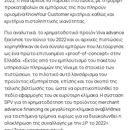
2022, η Viva άρχισε να παρέχει πιστώσεις με τη μορφή
προκαταβολών σε εμπόρους της που πληρούν
ορισμένα KnowYour Customer κριτήρια, καθώς και
κριτήρια πιστοληπτικής ικανότητας.
Πιο αναλυτικά, το χρηματοδοτικό προϊόν Viva advance
ξεκίνησε τον Ιούνιο του 2022 και οι αρχικές πιστώσεις
χορηγήθηκαν σε ένα σύνολο εμπόρων που λειτούργησε
ως ένα πρώτο επιτυχημένο «proof-of-concept» στην
Ελλάδα. «Εκτός από τον εμπλουτισμό του πακέτου
υπηρεσιών πληρωμών της Viva με το στοιχείο των
πιστώσεων, το πιλοτικό αυτό λανσάρισμα του
προϊόντος εξυπηρέτησε, επίσης και τον σκοπό της
τελικής βελτίωσής του, ώστε να οριστικοποιηθεί το
πεδίο εφαρμογής του σε ευρύτερη κλίμακα. Η σύσταση
SPV για τη χρηματοδότηση του προϊόντος merchant
advance financing σε μεγαλύτερη κλίμακα αναβλήθηκε
για τα επόμενα τρίμηνα, κυρίως για να διευκολυνθεί η
ολοκλήρωση της συναλλαγής με την J.P. το 2022»,