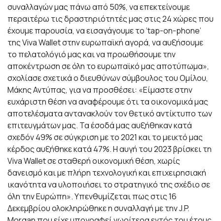
συναλλαγών μας πάνω από 50%, να επεκτείνουμε
περαιτέρω τις δραστηριότητές μας στις 24 χώρες που
έχουμε παρουσία, να εισαγάγουμε το ‘tap-on-phone’
της Viva Wallet στην ευρωπαϊκή αγορά, να αυξήσουμε
το πελατολόγιό μας και να προωθήσουμε την
αποκέντρωση σε όλη το ευρωπαϊκό μας αποτύπωμα»,
σχολίασε σχετικά ο διευθύνων σύμβουλος του Ομίλου,
Μάκης Αντύπας, για να προσθέσει: «Είμαστε στην
ευχάριστη θέση να αναφέρουμε ότι τα οικονομικά μας
αποτελέσματα αντανακλούν τον θετικό αντίκτυπο των
επιτευγμάτων μας. Τα έσοδά μας αυξήθηκαν κατά
σχεδόν 49% σε σύγκριση με το 2021 και το μεικτό μας
κέρδος αυξήθηκε κατά 47%. Η αυγή του 2023 βρίσκει τη
Viva Wallet σε σταθερή οικονομική θέση, χωρίς
δανεισμό και με πλήρη τεχνολογική και επιχειρησιακή
ικανότητα να υλοποιήσει το στρατηγικό της σχέδιο σε
όλη την Ευρώπη». Υπενθυμίζεται πως στις 16
Δεκεμβρίου ολοκληρώθηκε η συναλλαγή με την J.P.
Morgan που είχε υπογραφεί νωρίτερα εντός του έτους,