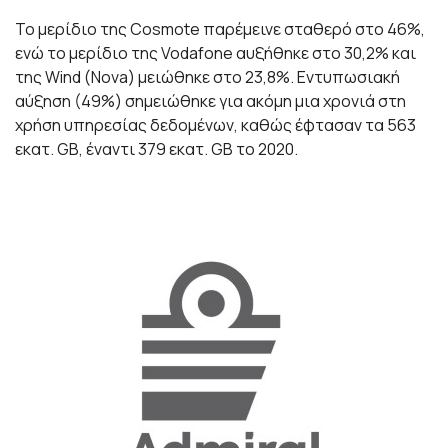
Το μερίδιο της Cosmote παρέμεινε σταθερό στο 46%,
ενώ το μερίδιο της Vodafone αυξήθηκε στο 30,2% και
της Wind (Nova) μειώθηκε στο 23,8%. Εντυπωσιακή
αύξηση (49%) σημειώθηκε για ακόμη μια χρονιά στη
χρήση υπηρεσίας δεδομένων, καθώς έφτασαν τα 563
εκατ. GΒ, έναντι 379 εκατ. GΒ το 2020.