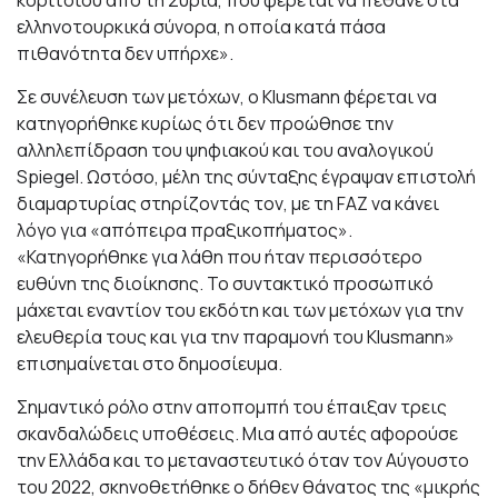
κοριτσιού από τη Συρία, που φέρεται να πέθανε στα
ελληνοτουρκικά σύνορα, η οποία κατά πάσα
πιθανότητα δεν υπήρχε».
Σε συνέλευση των μετόχων, ο Klusmann φέρεται να
κατηγορήθηκε κυρίως ότι δεν προώθησε την
αλληλεπίδραση του ψηφιακού και του αναλογικού
Spiegel. Ωστόσο, μέλη της σύνταξης έγραψαν επιστολή
διαμαρτυρίας στηρίζοντάς τον, με τη FAZ να κάνει
λόγο για «απόπειρα πραξικοπήματος».
«Κατηγορήθηκε για λάθη που ήταν περισσότερο
ευθύνη της διοίκησης. Το συντακτικό προσωπικό
μάχεται εναντίον του εκδότη και των μετόχων για την
ελευθερία τους και για την παραμονή του Klusmann»
επισημαίνεται στο δημοσίευμα.
Σημαντικό ρόλο στην αποπομπή του έπαιξαν τρεις
σκανδαλώδεις υποθέσεις. Μια από αυτές αφορούσε
την Ελλάδα και το μεταναστευτικό όταν τον Αύγουστο
του 2022, σκηνοθετήθηκε ο δήθεν θάνατος της «μικρής