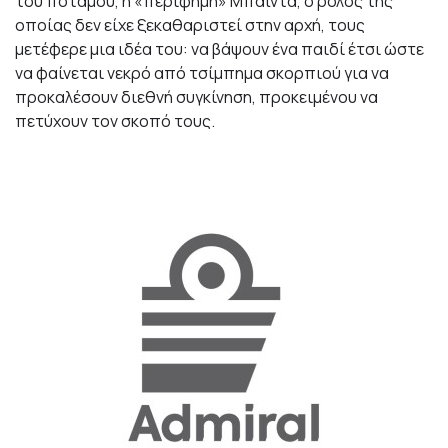
του ποταμού, η «περίφημη» Μπαϊντά, ο ρόλος της
οποίας δεν είχε ξεκαθαριστεί στην αρχή, τους
μετέφερε μια ιδέα του: να βάψουν ένα παιδί έτσι ώστε
να φαίνεται νεκρό από τσίμπημα σκορπιού για να
προκαλέσουν διεθνή συγκίνηση, προκειμένου να
πετύχουν τον σκοπό τους.