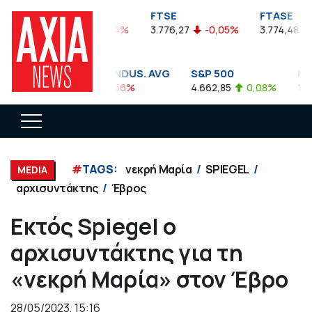
FTSEA
FTSE
FTASE
899,47
-0,04%
3.776,27
-0,05%
3.774,48
-
DOW JONES INDUS. AVG
S&P 500
NAS
35.911,81
-0,56%
4.662,85
0,08%
14.89
#
TAGS:
νεκρή Μαρία
SPIEGEL
MEDIA
αρχισυντάκτης
Έβρος
Εκτός Spiegel ο
αρχισυντάκτης για τη
«νεκρή Μαρία» στον Έβρο
28/05/2023, 15:16