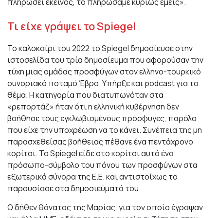
πληρώσει εκείνος, το πληρώσαμε κυρίως εμείς».
Τι είχε γράψει το Spiegel
Το καλοκαίρι του 2022 το Spiegel δημοσίευσε στην
ιστοσελίδα του τρία δημοσίευμα που αφορούσαν την
τύχη μιας ομάδας προσφύγων στον ελληνο-τουρκικό
συνοριακό ποταμό Έβρο. Υπήρξε και podcast για το
θέμα. Η κατηγορία που διατυπωνόταν στα
«ρεπορτάζ» ήταν ότι η ελληνική κυβέρνηση δεν
βοήθησε τους εγκλωβισμένους πρόσφυγες, παρόλο
που είχε την υποχρέωση να το κάνει. Συνέπεια της μη
παρασχεθείσας βοήθειας πέθανε ένα πεντάχρονο
κορίτσι. Το Spiegel είδε στο κορίτσι αυτό ένα
πρόσωπο-σύμβολο του πόνου των προσφύγων στα
εξωτερικά σύνορα της Ε.Ε. και αντιστοίχως το
παρουσίασε στα δημοσιεύματά του.
Ο δήθεν θάνατος της Μαρίας, για τον οποίο έγραψαν