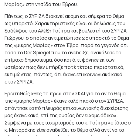
Μαρίας» στη νησίδα του Έβρου.
Πάντως, ο ΣΥΡΙΖΑ διακινεί ακόμη και σήμερα το θέμα
ως υπαρκτό. Χαρακτηριστικές είναι οι δηλώσεις του
ξαδέλφου του Αλέξη Τσίπρα και βουλευτή του ΣΥΡΙΖΑ,
Γιώργου, ο οποίος αντιμετώπισε ως υπαρκτό το θέμα
της «μικρής Μαρίας» στον Έβρο, παρά το γεγονός ότι
τόσο το Der Spiegel που το ανέδειξε, ανακάλεσε το
επίμαχο δημοσίευμα, όσο και ό,τι φάνηκε εκ των
υστέρων πως δεν υπήρξε ποτέ τέτοιο περιστατικό,
εκτιμώντας, πάντως, ότι έκανε επικοινωνιακά κακό
στον ΣΥΡΙΖΑ.
Ερωτηθείς χθες το πρωί στον ΣΚΑΪ για το αν το θέμα
της «μικρής Μαρίας» έκανε καλό ή κακό στον ΣΥΡΙΖΑ,
απάντησε «από πλευράς επικοινωνιακής διαχείρισης
μας έκανε κακό, επί της ουσίας δεν είχαμε άδικο».
Σύμφωνα με τους ισχυρισμούς του κ. Τσίπρα «ο ίδιος ο
κ. Μηταράκης είχε αναδείξει το θέμα αλλά αντί να το