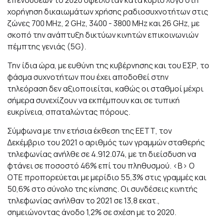
επενδύσεων το 2020 οφειλόταν κατά κύριο λόγο στη
χορήγηση δικαιωμάτων χρήσης ραδιοσυχνοτήτων στις
ζώνες 700 MHz, 2 GHz, 3400 - 3800 MHz και 26 GHz, με
σκοπό την ανάπτυξη δικτύων κινητών επικοινωνιών
πέμπτης γενιάς (5G).
Την ίδια ώρα, με ευθύνη της κυβέρνησης και του ΕΣΡ, το
φάσμα συχνοτήτων που έχει αποδοθεί στην
τηλεόραση δεν αξιοποιείται, καθώς οι σταθμοί μέχρι
σήμερα συνεχίζουν να εκπέμπουν και σε τυπική
ευκρίνεια, σπαταλώντας πόρους.
Σύμφωνα με την ετήσια έκθεση της ΕΕΤΤ, τον
Δεκέμβριο του 2021 ο αριθμός των γραμμών σταθερής
τηλεφωνίας ανήλθε σε 4.912.074, με τη διείσδυση να
φτάνει σε ποσοστό 46% επί του πληθυσμού. <Β> Ο
ΟΤΕ προπορεύεται με μερίδιο 55,3% στις γραμμές και
50,6% στο σύνολο της κίνησης. Οι συνδέσεις κινητής
τηλεφωνίας ανήλθαν το 2021 σε 13,8 εκατ.,
σημειώνοντας άνοδο 1,2% σε σχέση με το 2020.