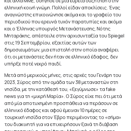
και άλλα ΜΜΕ, οδήγησε σε μια ευρεία συζήτηση στην
ελληνική κοινή γνώμη. Πολλοί είδαν αποκλίσεις. Ένας
αναγνώστης επικοινώνησε ακόμα και το γραφείο του
περιοδικού που ερευνά τυχόν παρατυπίες και ακόμα
και ο Έλληνας υπουργός Μετανάστευσης, Νότης
Μηταράκης, απέστειλε στην αρχισυνταξία του Spiegel
στις 19 Σεπτεμβρίου, εξαιτίας αυτών των
δημοσιευμάτων, μια επιστολή στην οποία αναφέρει
ότι οι μετανάστες δεν ήταν σε ελληνικό έδαφος, δεν
υπήρξε ποτέ νεκρό παιδί.
Μετά από μερικούς μήνες, στις αρχές του Γενάρη του
2023, Σύρος από την ομάδα των 38 μεταναστών στη
νησίδα, με την κατάθεσή του, «ξεγύμνωσε» τα fake
news για τη «μικρή Μαρία». Ο Σύρος είχε πει ότι μετά
από μία αποτυχημένη προσπάθεια να περάσουν σε
ελληνικό έδαφος και αφού έμειναν 10 ημέρες σε
τουρκική νησίδα στον Έβρο περιμένοντας το «σήμα»
του διακινητή για να επιχειρήσουν ξανά τη διάβαση