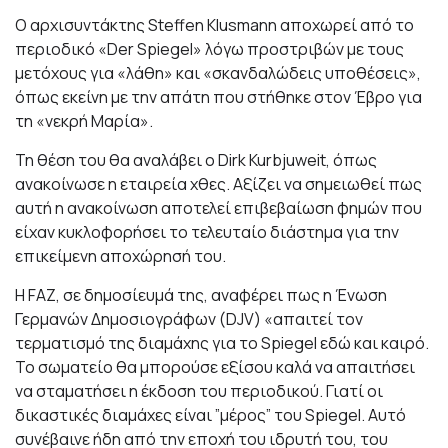
Ο αρχισυντάκτης Steffen Klusmann αποχωρεί από το
περιοδικό «Der
Spiegel» λόγω προστριβών με τους
μετόχους για «λάθη» και «σκανδαλώδεις υποθέσεις»,
όπως εκείνη με την απάτη που στήθηκε στον Έβρο για
τη «νεκρή Μαρία».
Τη θέση του θα αναλάβει ο Dirk Kurbjuweit, όπως
ανακοίνωσε η εταιρεία χθες. Αξίζει να σημειωθεί πως
αυτή η ανακοίνωση αποτελεί επιβεβαίωση φημών που
είχαν κυκλοφορήσει το τελευταίο διάστημα για την
επικείμενη αποχώρησή του.
H FAZ, σε δημοσίευμά της, αναφέρει πως η Ένωση
Γερμανών Δημοσιογράφων (DJV) «απαιτεί τον
τερματισμό της διαμάχης για το Spiegel εδώ και καιρό.
Το σωματείο θα μπορούσε εξίσου καλά να απαιτήσει
να σταματήσει η έκδοση του περιοδικού. Γιατί οι
δικαστικές διαμάχες είναι ”μέρος” του Spiegel. Αυτό
συνέβαινε ήδη από την εποχή του ιδρυτή του, του