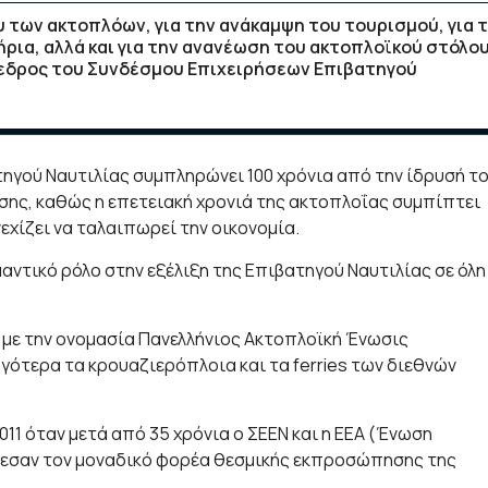
υ των ακτοπλόων, για την ανάκαμψη του τουρισμού, για 
ρια, αλλά και για την ανανέωση του ακτοπλοϊκού στόλου
όεδρος του Συνδέσμου Επιχειρήσεων Επιβατηγού
ηγού Ναυτιλίας συμπληρώνει 100 χρόνια από την ίδρυσή το
σης, καθώς η επετειακή χρονιά της ακτοπλοΐας συμπίπτει
εχίζει να ταλαιπωρεί την οικονομία.
μαντικό ρόλο στην εξέλιξη της Επιβατηγού Ναυτιλίας σε όλη
 με την ονομασία Πανελλήνιος Ακτοπλοϊκή Ένωσις
ότερα τα κρουαζιερόπλοια και τα ferries των διεθνών
011 όταν μετά από 35 χρόνια ο ΣΕΕΝ και η ΕΕΑ (Ένωση
λεσαν τον μοναδικό φορέα θεσμικής εκπροσώπησης της