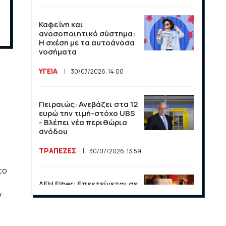
Καφεΐνη και
ανοσοποιητικό σύστημα:
Η σχέση με τα αυτοάνοσα
νοσήματα
ΥΓΕΙΑ
30/07/2026, 14:00
Πειραιώς: Ανεβάζει στα 12
ευρώ την τιμή-στόχο UBS
- Βλέπει νέα περιθώρια
ανόδου
ΤΡΑΠΕΖΕΣ
30/07/2026, 13:59
το
ΔΕΗ Fiber: Επεκτείνεται σε
15 νέες περιοχές σε Αττική
ν
και Θεσσαλονίκη
ΕΠΙΧΕΙΡΗΣΕΙΣ
23/07/2026, 13:09