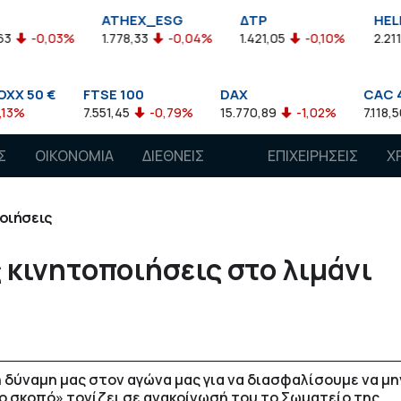
ATHEX_ESG
ΔΤΡ
HELMSI
%
1.778,33
-0,04%
1.421,05
-0,10%
2.211,72
0,13%
FTSE 100
DAX
CAC 40
7.551,45
-0,79%
15.770,89
-1,02%
7.118,50
-1,15%
Σ
ΟΙΚΟΝΟΜΙΑ
ΔΙΕΘΝΕΙΣ
ΕΠΙΧΕΙΡΗΣΕΙΣ
Χ
ΑΓΟΡΕΣ
οιήσεις
κινητοποιήσεις στο λιμάνι
η δύναμη μας στον αγώνα μας για να διασφαλίσουμε να μη
το σκοπό» τονίζει σε ανακοίνωσή του το Σωματείο της