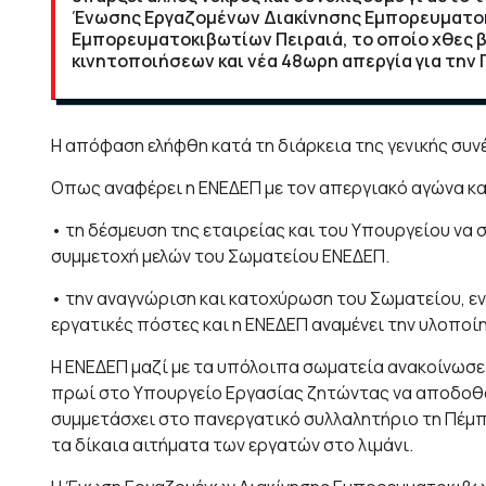
Ένωσης Εργαζομένων Διακίνησης Εμπορευματοκιβ
Εμπορευματοκιβωτίων Πειραιά, το οποίο χθες
κινητοποιήσεων και νέα 48ωρη απεργία για την 
Η απόφαση ελήφθη κατά τη διάρκεια της γενικής συν
Οπως αναφέρει η ΕΝΕΔΕΠ με τον απεργιακό αγώνα κ
• τη δέσμευση της εταιρείας και του Υπουργείου να 
συμμετοχή μελών του Σωματείου ΕΝΕΔΕΠ.
• την αναγνώριση και κατοχύρωση του Σωματείου, εν
εργατικές πόστες και η ΕΝΕΔΕΠ αναμένει την υλοποί
Η ΕΝΕΔΕΠ μαζί με τα υπόλοιπα σωματεία ανακοίνωσε
πρωί στο Υπουργείο Εργασίας ζητώντας να αποδοθού
συμμετάσχει στο πανεργατικό συλλαλητήριο τη Πέμπτ
τα δίκαια αιτήματα των εργατών στο λιμάνι.