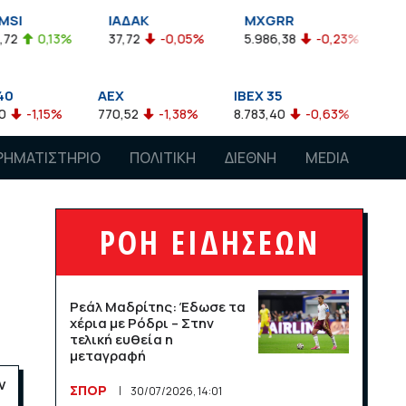
ΙΑΔΑΚ
MXGRR
ΣΑΓΔ
37,72
-0,05%
5.986,38
-0,23%
2.924,61
-0,
AEX
IBEX 35
ATX
770,52
-1,38%
8.783,40
-0,63%
4.007,68
-0,5
ΡΗΜΑΤΙΣΤΗΡΙΟ
ΠΟΛΙΤΙΚΗ
ΔΙΕΘΝΗ
MEDIA
ΡΟΗ ΕΙΔΗΣΕΩΝ
Ρεάλ Μαδρίτης: Έδωσε τα
χέρια με Ρόδρι – Στην
τελική ευθεία η
μεταγραφή
ν
ΣΠΟΡ
30/07/2026, 14:01