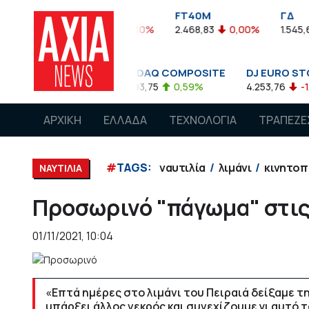
FTASE
FT40M
ΓΔ
3.774,48
-0,10%
2.468,83
0,00%
1.545,63
-0,03
NASDAQ COMPOSITE
DJ EURO STOXX 50 €
0,08%
14.893,75
0,59%
4.253,76
-1,13%
ΑΡΧΙΚΗ
ΕΛΛΑΔΑ
ΤΕΧΝΟΛΟΓΙΑ
ΤΡΑΠΕΖΕ
#
TAGS:
ναυτιλία
λιμάνι
κινητοπ
ΝΑΥΤΙΛΙΑ
Προσωρινό "πάγωμα" στις 
01/11/2021, 10:04
«Επτά ημέρες στο λιμάνι του Πειραιά δείξαμε τ
υπάρξει άλλος νεκρός και συνεχίζουμε γι αυτό 