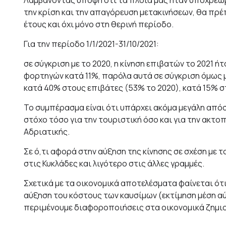
Λαμβάνοντας υπόψη ότι τα πλοία μας ήταν υποχρεωμέ
την κρίση και την απαγόρευση μετακινήσεων, θα πρέπ
έτους και όχι μόνο στη θερινή περίοδο.
Για την περίοδο 1/1/2021-31/10/2021:
σε σύγκριση με το 2020, η κίνηση επιβατών το 2021 ή
φορτηγών κατά 11%, παρόλα αυτά σε σύγκριση όμως με
κατά 40% στους επιβάτες (53% το 2020), κατά 15% στ
Το συμπέρασμα είναι ότι υπάρχει ακόμα μεγάλη απόσ
στόχο τόσο για την τουριστική όσο και για την ακτ
Αδριατικής.
Σε ό,τι αφορά στην αύξηση της κίνησης σε σχέση με 
στις Κυκλάδες και λιγότερο στις άλλες γραμμές.
Σχετικά με τα οικονομικά αποτελέσματα φαίνεται ότι
αύξηση του κόστους των καυσίμων (εκτίμηση μέση αύ
περιμένουμε διαφοροποιήσεις στα οικονομικά ζημιο