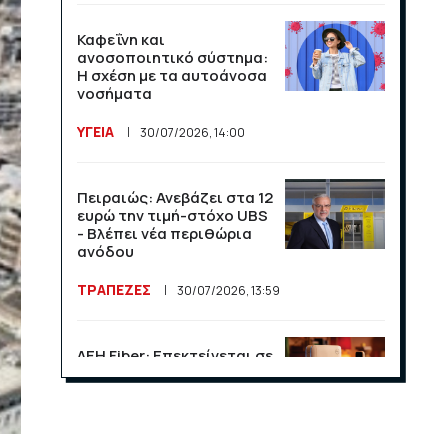
άνοδος σε αφίξεις και
έσοδα το πρώτο
Καφεΐνη και
πεντάμηνο
ανοσοποιητικό σύστημα:
Η σχέση με τα αυτοάνοσα
ΟΙΚΟΝΟΜΙΑ
21/07/2026, 12:34
νοσήματα
ΥΓΕΙΑ
30/07/2026, 14:00
Οι ΗΠΑ κλιμακώνουν τη
σύγκρουση με το Διεθνές
Ποινικό Δικαστήριο
Πειραιώς: Ανεβάζει στα 12
ευρώ την τιμή-στόχο UBS
ΔΙΕΘΝΗ
16/07/2026, 11:10
- Βλέπει νέα περιθώρια
ανόδου
120 εκατομμύρια και ένα
ΤΡΑΠΕΖΕΣ
30/07/2026, 13:59
μπλε τικ: η Ευρώπη δείχνει
στον Μασκ τη ρυθμιστική
της δύναμη
ΔΕΗ Fiber: Επεκτείνεται σε
15 νέες περιοχές σε Αττική
ΔΙΕΘΝΗ
16/07/2026, 11:09
και Θεσσαλονίκη
ΕΠΙΧΕΙΡΗΣΕΙΣ
23/07/2026, 13:09
Η κλήρωση της Super