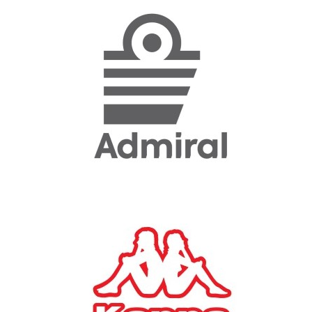
«Η ακρίβεια «γονατίζει»
την κοινωνία - Νέα μεγάλη
έρευνα της Pulse για το
Ε.Ε.Α.
ΟΙΚΟΝΟΜΙΑ
23/07/2026, 12:50
Aktor: Δεν θα γίνουν
δεκτές προσφορές κάτω
των 11,25 ευρώ στην
αύξηση κεφαλαίου
ΕΠΙΧΕΙΡΗΣΕΙΣ
22/07/2026, 12:12
Κ. Πιερρακάκης: Νέα
εποχή για το Ολυμπιακό
Κωπηλατοδρόμιο - Η
δημόσια περιουσία είναι
περιουσία όλων των