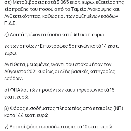
στ) Μεταβιβάσεις κατά 3.065 εκατ. ευρώ, εξαιτίας της
είσπραξης του ποσού από το Ταμείο Ανάκαμψης και
Ανθεκτικότητας, καθώς και των αυξημένων εσόδων
Π.Δ.Ε.,
ζ) Λοιπά τρέχοντα έσοδα κατά 40 εκατ. ευρώ
εκ των οποίων : Επιστροφές δαπανών κατά 14 εκατ.
ευρώ.
Αντίθετα, μειωμένες έναντι του στόχου ήταν τον
Αύγουστο 2021 κυρίως οι εξής βασικές κατηγορίες
εσόδων:
α) ΦΠΑ λοιπών προϊόντων και υπηρεσιών κατά 16
εκατ. ευρώ,
β) Φόρος εισοδήματος πληρωτέος από εταιρίες (ΝΠ)
κατά 144 εκατ. ευρώ,
γ) Λοιποί φόροι εισοδήματος κατά 10 εκατ. ευρώ.