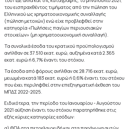
του ΠΔΕ αλλά και της καταγραφής, το μήνα Ιούλιο 2021,
του εισπραχθέντος τιμήματος από την πώληση του
Ελληνικού ως χρηματοοικονομικής συναλλαγής
(πώληση μετοχών) ενώ είχε προβλεφθεί στην
κατηγορία «Πωλήσεις παγίων περιουσιακών
στοιχείων» (μη χρηματοοικονομική συναλλαγή).
Τα συνολικά έσοδα του κρατικού προϋπολογισμού
ανήλθαν σε 37.510 εκατ. ευρώ, αυξημένα κατά 2.365
εκατ. ευρώ ή 6,7% έναντι του στόχου.
Τα έσοδα από φόρους ανήλθαν σε 28.716 εκατ. ευρώ,
μειωμένα κατά 183 εκατ. ευρώ ή 0,6% έναντι του στόχου
που έχει περιληφθεί στην επεξηγηματική έκθεση του
ΜΠΔΣ 2022-2025.
Ειδικότερα, την περίοδο του Ιανουαρίου - Αυγούστου
2021 αύξηση έναντι του στόχου παρατηρήθηκε στις
εξής κύριες κατηγορίες εσόδων:
α) ΦΠΑ στα πετρελαιοειδή και στα παράγωγα αυτών