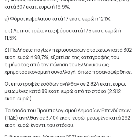
κατά 307 εκατ. ευρώ ή 19,9%,
ε) Φόροι κεφαλαίου κατά 17 εκατ. ευρώ ή 12,1%,
στ) Λοιποί τρέχοντες φόροι κατά 175 εκατ. ευρώ ή
11,5%,
ζ) Πωλήσεις παγίων περιουσιακών στοιχείων κατά 302
εκατ. ευρώ ή 98,7%, εξαιτίας της καταγραφής του
τιμήματος από την πώληση του Ελληνικού ως
χρηματοοικονομική συναλλαγή, όπως προαναφέρθηκε.
Οι επιστροφές εσόδων ανήλθαν σε 2.824 εκατ. ευρώ,
μειωμένες κατά 89 εκατ. ευρώ από το στόχο (2.912
εκατ. ευρώ).
Τα έσοδα του Προϋπολογισμού Δημοσίων Επενδύσεων
(ΠΔΕ) ανήλθαν σε 3.404 εκατ. ευρώ, μειωμένα κατά 292
εκατ. ευρώ έναντι του στόχου.
Ειδικότερα, τον Αύγουστο 2021 το σύνολο των