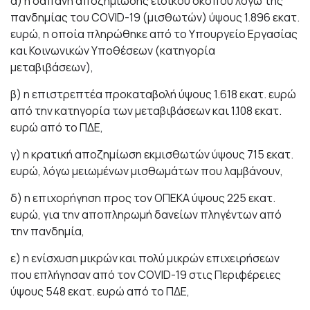
α) η δαπάνη αποζημίωσης ειδικού σκοπού λόγω της
πανδημίας του COVID-19 (μισθωτών) ύψους 1.896 εκατ.
ευρώ, η οποία πληρώθηκε από το Υπουργείο Εργασίας
και Κοινωνικών Υποθέσεων (κατηγορία
μεταβιβάσεων),
β) η επιστρεπτέα προκαταβολή ύψους 1.618 εκατ. ευρώ
από την κατηγορία των μεταβιβάσεων και 1.108 εκατ.
ευρώ από το ΠΔΕ,
γ) η κρατική αποζημίωση εκμισθωτών ύψους 715 εκατ.
ευρώ, λόγω μειωμένων μισθωμάτων που λαμβάνουν,
δ) η επιχορήγηση προς τον ΟΠΕΚΑ ύψους 225 εκατ.
ευρώ, για την αποπληρωμή δανείων πληγέντων από
την πανδημία,
ε) η ενίσχυση μικρών και πολύ μικρών επιχειρήσεων
που επλήγησαν από τον COVID-19 στις Περιφέρειες
ύψους 548 εκατ. ευρώ από το ΠΔΕ,