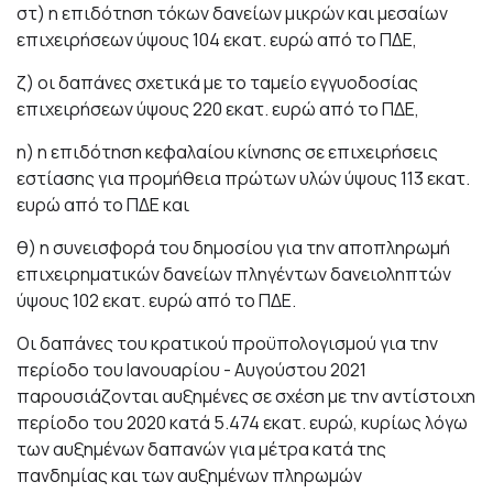
στ) η επιδότηση τόκων δανείων μικρών και μεσαίων
επιχειρήσεων ύψους 104 εκατ. ευρώ από το ΠΔΕ,
ζ) οι δαπάνες σχετικά με το ταμείο εγγυοδοσίας
επιχειρήσεων ύψους 220 εκατ. ευρώ από το ΠΔΕ,
η) η επιδότηση κεφαλαίου κίνησης σε επιχειρήσεις
εστίασης για προμήθεια πρώτων υλών ύψους 113 εκατ.
ευρώ από το ΠΔΕ και
θ) η συνεισφορά του δημοσίου για την αποπληρωμή
επιχειρηματικών δανείων πληγέντων δανειοληπτών
ύψους 102 εκατ. ευρώ από το ΠΔΕ.
Οι δαπάνες του κρατικού προϋπολογισμού για την
περίοδο του Ιανουαρίου - Αυγούστου 2021
παρουσιάζονται αυξημένες σε σχέση με την αντίστοιχη
περίοδο του 2020 κατά 5.474 εκατ. ευρώ, κυρίως λόγω
των αυξημένων δαπανών για μέτρα κατά της
πανδημίας και των αυξημένων πληρωμών