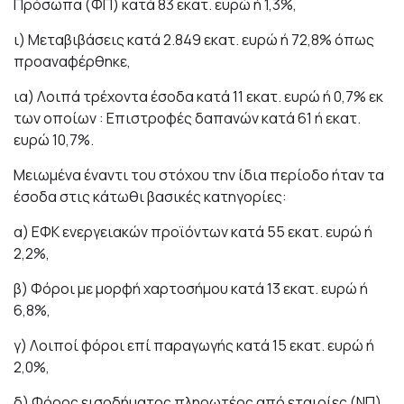
Πρόσωπα (ΦΠ) κατά 83 εκατ. ευρώ ή 1,3%,
ι) Μεταβιβάσεις κατά 2.849 εκατ. ευρώ ή 72,8% όπως
προαναφέρθηκε,
ια) Λοιπά τρέχοντα έσοδα κατά 11 εκατ. ευρώ ή 0,7% εκ
των οποίων : Επιστροφές δαπανών κατά 61 ή εκατ.
ευρώ 10,7%.
Μειωμένα έναντι του στόχου την ίδια περίοδο ήταν τα
έσοδα στις κάτωθι βασικές κατηγορίες:
α) ΕΦΚ ενεργειακών προϊόντων κατά 55 εκατ. ευρώ ή
2,2%,
β) Φόροι με μορφή χαρτοσήμου κατά 13 εκατ. ευρώ ή
6,8%,
γ) Λοιποί φόροι επί παραγωγής κατά 15 εκατ. ευρώ ή
2,0%,
δ) Φόρος εισοδήματος πληρωτέος από εταιρίες (ΝΠ)