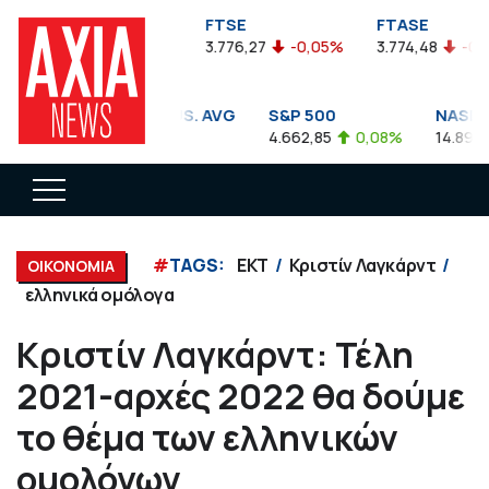
FTSEA
FTSE
FTASE
899,47
-0,04%
3.776,27
-0,05%
3.774,48
-0,10%
DOW JONES INDUS. AVG
S&P 500
NASDAQ 
35.911,81
-0,56%
4.662,85
0,08%
14.893,75
#
TAGS:
ΕΚΤ
Κριστίν Λαγκάρντ
ΟΙΚΟΝΟΜΙΑ
ελληνικά ομόλογα
Κριστίν Λαγκάρντ: Τέλη
2021-αρχές 2022 θα δούμε
το θέμα των ελληνικών
ομολόγων