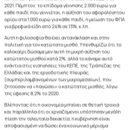
2021. Πέμπτον, το επίδομα γέννησης 2.000 ευρώ για
κάθε παιδί που γεννιέται, η αύξηση του αφορολόγητου
ορίου στα 1.000 ευρώ για κάθε παιδί, η μείωση του ΦΠΑ
για βρεφικά είδη από 24% σε 13%, κ.λπ..
Αυτή η φιλοσοφία θα έχει αντανάκλαση και στην
πολιτική για τον κατώτατο μισθό. Υπενθυμίζω ότι το
καλοκαίρι δώσαμε μεν αυτή τη μικρή αύξηση του
κατώτατου μισθού κατά 2%, αλλά το κάναμε αυτό
ενάντια στις εισηγήσεις του ΚΕΠΕ, της Τράπεζας της
Ελλάδας και της εργοδοτικής πλευράς,
(συμπεριλαμβανομένων των μικρομεσαίων), που
ζητούσαν να «παγώσει» ο κατώτατος μισθός, λόγω
της ύφεσης 8,2% το 2020.
Βλέποντας ότι η οικονομία μπαίνει σε θετική τροχιά
και παράλληλα ότι οι εργαζόμενοι υπέστησαν μεγάλη
πίεση την τελευταία δεκαετία, η κυβέρνηση είναι
αποφασισμένη να δώσει ένα κοινωνικό μέρισμα