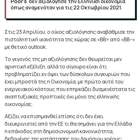
Poor’s
δεν αξιολόγησε την Ελληνική οικονομία
όπως αναμενόταν για τις 22 Οκτωβρίου 2021.
Στις 23 Απριλίου, ο οίκος αξιολόγησης αναβάθμισε την
πιστοληπτική ικανότητα της χώρας σε «BB» από «BB-»
με θετικό outlook.
Το γεγονός της μη αξιολόγησης δεν θεωρείται μεν
αρνητική εξέλιξη, αλλά το σίγουρο είναι ότι
προβληματίζει εν όψει των δύσκολων συγκυριών που
έχει μπροστά της η Οικονομία, με πρώτο αυτό του
ενεργειακού κόστους που επηρεάζει δυσμενέστατα τις
αναπτυξιακές προπτικές όχι μόνο της ελληνικής
οικονομίας.
Αξίζει να επισημανθεί επίσης ότι δεν έχει
διευκρινιστεί από την ΕΕ τι θα σημάνει για την Ελλάδα
η επάνοδος στη δημοσιονομική κανονικότητα,
δεδομένης της κατάστασης του Δημόσιου χρέους: