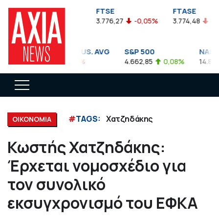
FTSEA
FTSE
FTASE
899,47
-0,04%
3.776,27
-0,05%
3.774,48
-0,10
DOW JONES INDUS. AVG
S&P 500
NASDAQ
35.911,81
-0,56%
4.662,85
0,08%
14.893,7
#
TAGS:
Χατζηδάκης
ΟΙΚΟΝΟΜΙΑ
Κωστής Χατζηδάκης:
Έρχεται νομοσχέδιο για
τον συνολικό
εκσυγχρονισμό του ΕΦΚΑ