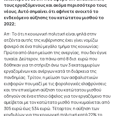
τους εργαζόμενους και ακόμα περισσότερο τους
νέους. Αυτό σημαίνει ότι αφήνετε ανοιχτό το
ενδεχόμενο αύξησης του κατώτατου μισθού το
2022;
Απ: Το ότι η κοινωνική πολιτική είναι ψηλά στην
ατζέντα αυτής της κυβέρνησης έχει γίνει νομίζω
φανερό σε ένα πολύ μεγάλο τμήμα της κοινωνίας:
Πρώτα από όλα η μείωση της ανεργίας, που δεν έγινε
τυχαία. Δεύτερον, τα πάνω από 8 δισ. ευρώ που
δόθηκαν για τη στήριξη άνω των 3 εκατομμυρίων
εργαζομένων και ανέργων κατά τη διάρκεια της
πανδημίας. Τρίτον, η μείωση των ασφαλιστικών
εισφορών που μαζί με τις φορολογικές ελαφρύνσεις
και την επικείμενη αύξηση του κατώτατου μισθού
οδηγούν σε ένα ετήσιο όφελος για τον εργαζόμενο που
αμείβεται με τον κατώτατο μισθό που κυμαίνεται από
305 ευρώ έως 534 ευρώ. Τέταρτον, η αύξηση των
κονδυλίων για την κοινωνική πολιτική κατά 22% το