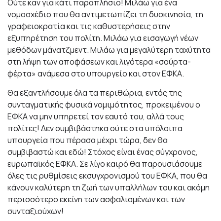
Ούτε καν για κάτι παραπλήσιο! Μιλάω για ένα
νομοσχέδιο που θα αντιμετωπίζει τη δυσκινησία, τη
γραφειοκρατία και τις καθυστερήσεις στην
εξυπηρέτηση του πολίτη. Μιλάω για εισαγωγή νέων
μεθόδων μάνατζμεντ. Μιλάω για μεγαλύτερη ταχύτητα
στη λήψη των αποφάσεων και λιγότερα «σούρτα-
φέρτα» ανάμεσα στο υπουργείο και στον ΕΦΚΑ.
Θα εξαντλήσουμε όλα τα περιθώρια, εντός της
συνταγματικής φυσικά νομιμότητος, προκειμένου ο
ΕΦΚΑ να μην υπηρετεί τον εαυτό του, αλλά τους
πολίτες! Δεν συμβιβάστηκα ούτε στα υπόλοιπα
υπουργεία που πέρασα μέχρι τώρα, δεν θα
συμβιβαστώ και εδώ! Στόχος είναι ένας σύγχρονος,
ευρωπαϊκός ΕΦΚΑ. Σε λίγο καιρό θα παρουσιάσουμε
όλες τις ρυθμίσεις εκσυγχρονισμού του ΕΦΚΑ, που θα
κάνουν καλύτερη τη ζωή των υπαλλήλων του και ακόμη
περισσότερο εκείνη των ασφαλισμένων και των
συνταξιούχων!