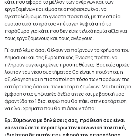
κάτι που αφορά το μέλλον των ανέργων και των
εργαζομένων και είμαστε αποφασισμένοι να
εγκαταλείψουμε τη γνωστή πρακτική, με την οποία
ουσιαστικά το κράτος «πέταγε» λεφτά από το
παράθυρο για κάτι που δεν είχε τελικά καμία αξία για
τους εργαζόμενους και τους ανέργους.
Γι' αυτό λέμε: όσοι θέλουν να παίρνουν τα χρήματα του
Δημοσίου και της Ευρωπαϊκής Ένωσης πρέπει να
πληρούν συγκεκριμένες προϋποθέσεις. Βασικές αρχές
λοιπόν του νέου συστήματος θα είναι η ποιότητα, η
αξιολόγηση και η πιστοποίηση τόσο των παρόχων της
κατάρτισης όσο και των καταρτιζομένων. Με ιδιαίτερη
έμφαση στις ψηφιακές δεξιότητες και με βασική μας
φροντίδα το 1 δισ. ευρώ που θα πάει στην κατάρτιση,
να είναι χρήματα που θα πιάσουν τόπο!
Ερ: Σύμφωνα με δηλώσεις σας, πρόθεσή σας είναι
να ενισχύσετε περαιτέρω την κοινωνική πολιτική,
ιδιαίτερα δε αυτήν που αφορά την απασχόληση,