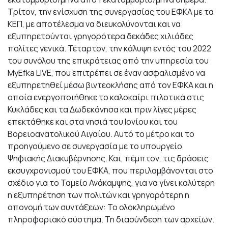
Τρίτον, την ενίσχυση της συνεργασίας του ΕΦΚΑ με τα
ΚΕΠ, με αποτέλεσμα να διευκολύνονται και να
εξυπηρετούνται γρηγορότερα δεκάδες χιλιάδες
πολίτες γενικά. Τέταρτον, την κάλυψη εντός του 2022
του συνόλου της επικράτειας από την υπηρεσία του
MyEfka LIVE, που επιτρέπει σε έναν ασφαλισμένο να
εξυπηρετηθεί μέσω βιντεοκλήσης από τον ΕΦΚΑ και η
οποία ενεργοποιήθηκε το καλοκαίρι πιλοτικά στις
Κυκλάδες και τα Δωδεκάνησα και πριν λίγες μέρες
επεκτάθηκε και στα νησιά του Ιονίου και του
Βορειοανατολικού Αιγαίου. Αυτό το μέτρο και το
προηγούμενο σε συνεργασία με το υπουργείο
Ψηφιακής Διακυβέρνησης. Και, πέμπτον, τις δράσεις
εκσυγχρονισμού του ΕΦΚΑ, που περιλαμβάνονται στο
σχέδιο για το Ταμείο Ανάκαμψης, για να γίνει καλύτερη
η εξυπηρέτηση των πολιτών και γρηγορότερη η
απονομή των συντάξεων: Το ολοκληρωμένο
πληροφοριακό σύστημα. Τη διασύνδεση των αρχείων.