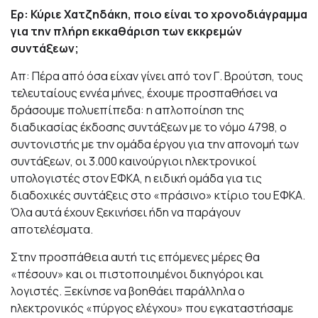
Ερ: Κύριε Χατζηδάκη, ποιο είναι το χρονοδιάγραμμα
για την πλήρη εκκαθάριση των εκκρεμών
συντάξεων;
Απ: Πέρα από όσα είχαν γίνει από τον Γ. Βρούτση, τους
τελευταίους εννέα μήνες, έχουμε προσπαθήσει να
δράσουμε πολυεπίπεδα: η απλοποίηση της
διαδικασίας έκδοσης συντάξεων με το νόμο 4798, ο
συντονιστής με την ομάδα έργου για την απονομή των
συντάξεων, οι 3.000 καινούργιοι ηλεκτρονικοί
υπολογιστές στον ΕΦΚΑ, η ειδική ομάδα για τις
διαδοχικές συντάξεις στο «πράσινο» κτίριο του ΕΦΚA.
Όλα αυτά έχουν ξεκινήσει ήδη να παράγουν
αποτελέσματα.
Στην προσπάθεια αυτή τις επόμενες μέρες θα
«πέσουν» και οι πιστοποιημένοι δικηγόροι και
λογιστές. Ξεκίνησε να βοηθάει παράλληλα ο
ηλεκτρονικός «πύργος ελέγχου» που εγκαταστήσαμε