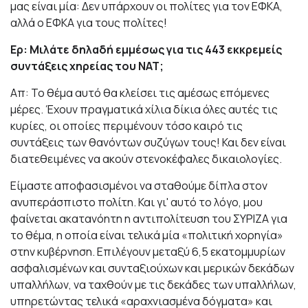
μας είναι μία: Δεν υπάρχουν οι πολίτες για τον ΕΦΚΑ,
αλλά ο ΕΦΚΑ για τους πολίτες!
Ερ: Μιλάτε δηλαδή εμμέσως για τις 443 εκκρεμείς
συντάξεις χηρείας του ΝΑΤ;
Απ: Το θέμα αυτό θα κλείσει τις αμέσως επόμενες
μέρες. Έχουν πραγματικά χίλια δίκια όλες αυτές τις
κυρίες, οι οποίες περιμένουν τόσο καιρό τις
συντάξεις των θανόντων συζύγων τους! Και δεν είναι
διατεθειμένες να ακούν στενοκέφαλες δικαιολογίες.
Είμαστε αποφασισμένοι να σταθούμε δίπλα στον
ανυπεράσπιστο πολίτη. Και γι' αυτό το λόγο, μου
φαίνεται ακατανόητη η αντιπολίτευση του ΣΥΡΙΖΑ για
το θέμα, η οποία είναι τελικά μία «πολιτική χορηγία»
στην κυβέρνηση. Επιλέγουν μεταξύ 6,5 εκατομμυρίων
ασφαλισμένων και συνταξιούχων και μερικών δεκάδων
υπαλλήλων, να ταχθούν με τις δεκάδες των υπαλλήλων,
υπηρετώντας τελικά «αραχνιασμένα δόγματα» και