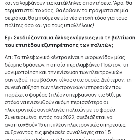
και να λαμβάνουν τις κατάλληλες απαντήσεις. 'Αρα, θα
τερματιστεί το χάος, θα έρθουν τα πράγματα σε μία
σειρά και θα μπούμε σε μία νέα εποχή τόσο για τους
πολίτες όσο και για τους υπαλλήλους!
Ερ: Σχεδιάζονται κι άλλες ενέργειες για τη βελτίωση
του επιπέδου εξυπηρέτησης των πολιτών;
Απ: Το τηλεφωνικό κέντρο είναι η «κορωνίδα» μίας
δέσμης δράσεων, η οποία περιλαμβάνει: Πρώτον, τη
μονιμοποίηση και την ενίσχυση των ηλεκτρονικών
ραντεβού, που βάζουν τέλος στις ουρές. Δεύτερον, τη
συνεχή αύξηση των ηλεκτρονικών υπηρεσιών που
παρέχει ο φορέας (πλέον υπερβαίνουν τις 50), με
στόχο να ενισχυθούν ακόμη περισσότερο οι
ηλεκτρονικές συναλλαγές πολιτών με το φορέα.
Συγκεκριμένα, εντός του 2022, σχεδιάζεται να
αναπτυχθούν 15 επιπλέον ηλεκτρονικές υπηρεσίες,
αυξάνοντας τις ψηφιακές συναλλαγές στο 1,5
εκατομμύριο/μήνα από 1 εκατομμύριο/μήνα σήμερα.