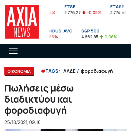
FTSEA
FTSE
FTASE
899,47
-0,04%
3.776,27
-0,05%
3.774,48
-
DOW JONES INDUS. AVG
S&P 500
NAS
35.911,81
-0,56%
4.662,85
0,08%
14.89
#
TAGS:
ΑΑΔΕ
φοροδιαφυγή
ΟΙΚΟΝΟΜΙΑ
Πωλήσεις μέσω
διαδικτύου και
φοροδιαφυγή
25/10/2021, 09:10