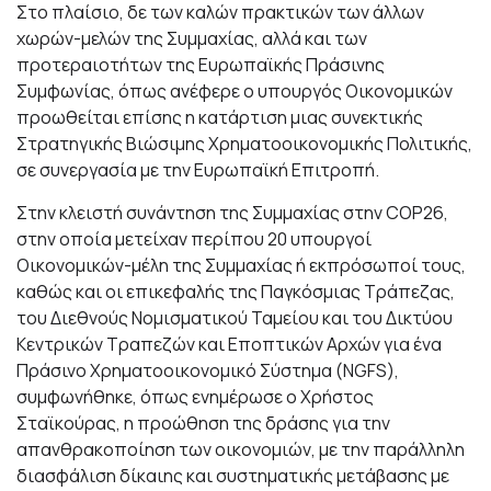
Στο πλαίσιο, δε των καλών πρακτικών των άλλων
χωρών-μελών της Συμμαχίας, αλλά και των
προτεραιοτήτων της Ευρωπαϊκής Πράσινης
Συμφωνίας, όπως ανέφερε ο υπουργός Οικονομικών
προωθείται επίσης η κατάρτιση μιας συνεκτικής
Στρατηγικής Βιώσιμης Χρηματοοικονομικής Πολιτικής,
σε συνεργασία με την Ευρωπαϊκή Επιτροπή.
Στην κλειστή συνάντηση της Συμμαχίας στην COP26,
στην οποία μετείχαν περίπου 20 υπουργοί
Οικονομικών-μέλη της Συμμαχίας ή εκπρόσωποί τους,
καθώς και οι επικεφαλής της Παγκόσμιας Τράπεζας,
του Διεθνούς Νομισματικού Ταμείου και του Δικτύου
Κεντρικών Τραπεζών και Εποπτικών Αρχών για ένα
Πράσινο Χρηματοοικονομικό Σύστημα (NGFS),
συμφωνήθηκε, όπως ενημέρωσε ο Χρήστος
Σταϊκούρας, η προώθηση της δράσης για την
απανθρακοποίηση των οικονομιών, με την παράλληλη
διασφάλιση δίκαιης και συστηματικής μετάβασης με