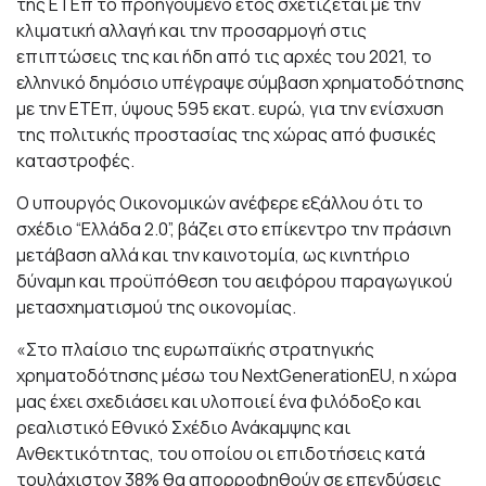
της ΕΤΕπ το προηγούμενο έτος σχετίζεται με την
κλιματική αλλαγή και την προσαρμογή στις
επιπτώσεις της και ήδη από τις αρχές του 2021, το
ελληνικό δημόσιο υπέγραψε σύμβαση χρηματοδότησης
με την ΕΤΕπ, ύψους 595 εκατ. ευρώ, για την ενίσχυση
της πολιτικής προστασίας της χώρας από φυσικές
καταστροφές.
Ο υπουργός Οικονομικών ανέφερε εξάλλου ότι το
σχέδιο “Ελλάδα 2.0”, βάζει στο επίκεντρο την πράσινη
μετάβαση αλλά και την καινοτομία, ως κινητήριο
δύναμη και προϋπόθεση του αειφόρου παραγωγικού
μετασχηματισμού της οικονομίας.
«Στο πλαίσιο της ευρωπαϊκής στρατηγικής
χρηματοδότησης μέσω του NextGenerationEU, η χώρα
μας έχει σχεδιάσει και υλοποιεί ένα φιλόδοξο και
ρεαλιστικό Εθνικό Σχέδιο Ανάκαμψης και
Ανθεκτικότητας, του οποίου οι επιδοτήσεις κατά
τουλάχιστον 38% θα απορροφηθούν σε επενδύσεις