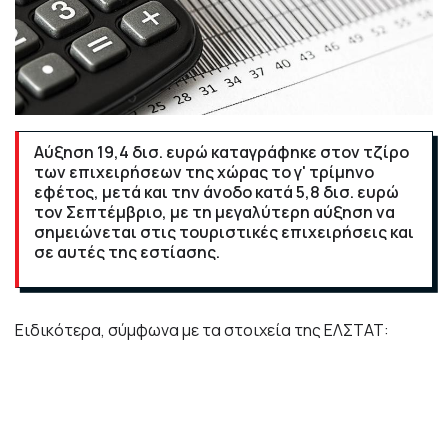
Αύξηση 19,4 δισ. ευρώ καταγράφηκε στον τζίρο
των επιχειρήσεων της χώρας το γ' τρίμηνο
εφέτος, μετά και την άνοδο κατά 5,8 δισ. ευρώ
τον Σεπτέμβριο, με τη μεγαλύτερη αύξηση να
σημειώνεται στις τουριστικές επιχειρήσεις και
σε αυτές της εστίασης.
Ειδικότερα, σύμφωνα με τα στοιχεία της ΕΛΣΤΑΤ:
Για το σύνολο των επιχειρήσεων και των
δραστηριοτήτων της οικονομίας, ο κύκλος εργασιών
το γ' τρίμηνο του 2021 ανήλθε σε 91.460.665 χιλ. ευρώ,
σημειώνοντας αύξηση 26,9% σε σχέση με το γ' τρίμηνο