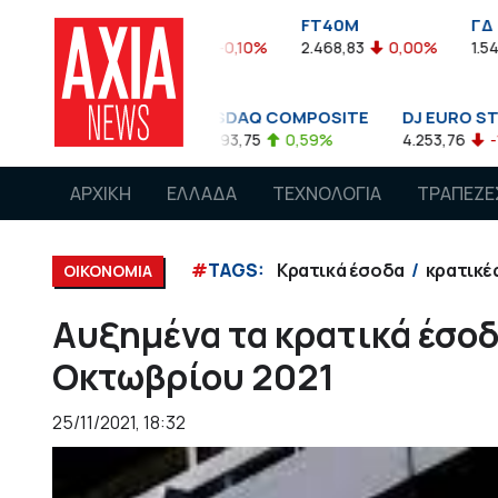
FTASE
FT40M
ΓΔ
5%
3.774,48
-0,10%
2.468,83
0,00%
1.545,63
-0
0
NASDAQ COMPOSITE
DJ EURO STOXX 50 €
5
0,08%
14.893,75
0,59%
4.253,76
-1,13%
ΑΡΧΙΚΗ
ΕΛΛΑΔΑ
ΤΕΧΝΟΛΟΓΙΑ
ΤΡΑΠΕΖΕ
#
TAGS:
Κρατικά έσοδα
κρατικέ
ΟΙΚΟΝΟΜΙΑ
Αυξημένα τα κρατικά έσοδ
Οκτωβρίου 2021
25/11/2021, 18:32