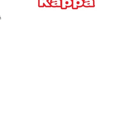
Ελλήνων
ΟΙΚΟΝΟΜΙΑ
22/07/2026, 12:11
ή
Οι επιχειρήσεις ανοίγουν
την ατζέντα της ΔΕΘ – Τα
αιτήματα προς τον
πρωθυπουργό
ΕΠΙΧΕΙΡΗΣΕΙΣ
22/07/2026, 12:09
ΕΣΠΑ για επιχειρήσεις:
Όλα όσα πρέπει να
γνωρίζετε πριν ανοίξει ο
φάκελος της αίτησης
ΟΙΚΟΝΟΜΙΑ
21/07/2026, 12:36
Τουρισμός: Διψήφια