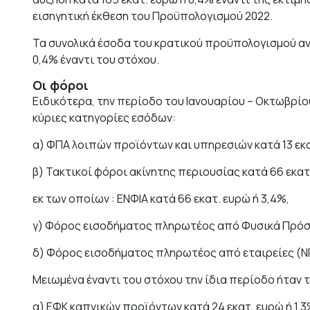
εισηγητική έκθεση του Προϋπολογισμού 2022.
Τα συνολικά έσοδα του κρατικού προϋπολογισμού ανή
0,4% έναντι του στόχου.
Οι φόροι
Ειδικότερα, την περίοδο του Ιανουαρίου – Οκτωβρίο
κύριες κατηγορίες εσόδων:
α) ΦΠΑ λοιπών προϊόντων και υπηρεσιών κατά 13 εκατ
β) Τακτικοί φόροι ακίνητης περιουσίας κατά 66 εκατ
εκ των οποίων : ΕΝΦΙΑ κατά 66 εκατ. ευρώ ή 3,4%,
γ) Φόρος εισοδήματος πληρωτέος από Φυσικά Πρόσωπ
δ) Φόρος εισοδήματος πληρωτέος από εταιρείες (ΝΠ)
Μειωμένα έναντι του στόχου την ίδια περίοδο ήταν 
α) ΕΦΚ καπνικών προϊόντων κατά 24 εκατ. ευρώ ή 1,3