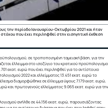
ρους την περίοδο Ιανουαρίου-Οκτωβρίου 2021 και ήταν
υ στόχου που έχει περιληφθεί στην εισηγητική έκθεση
οϋπολογισμού, σε τροποποιημένη ταμειακή βάση, για την
άζεται έλλειμμα στο ισοζύγιο του κρατικού προϋπολογισμ
1.701 εκατ. ευρώ που έχει περιληφθεί για το αντίστοιχο
ολογισμού 2022 και ελλείμματος 13.451 εκατ. ευρώ το
λεσμα διαμορφώθηκε σε έλλειμμα ύψους 7.179 εκατ. ευρώ,
ευρώ και πρωτογενούς ελλείμματος 9.065 εκατ. ευρώ για τη
ογισμού ανήλθε σε 44.156 εκατ. ευρώ, παρουσιάζοντας
ησης για το αντίστοιχο διάστημα που έχει περιληφθεί στην