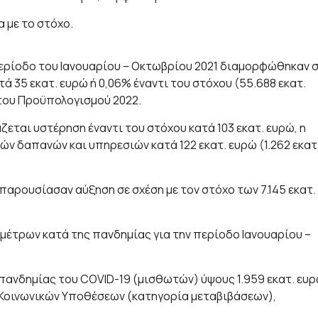
 με το στόχο.
περίοδο του Ιανουαρίου – Οκτωβρίου 2021 διαμορφώθηκαν 
ά 35 εκατ. ευρώ ή 0,06% έναντι του στόχου (55.688 εκατ.
 του Προϋπολογισμού 2022.
ται υστέρηση έναντι του στόχου κατά 103 εκατ. ευρώ, η
ν δαπανών και υπηρεσιών κατά 122 εκατ. ευρώ (1.262 εκατ
αρουσίασαν αύξηση σε σχέση με τον στόχο των 7.145 εκατ.
έτρων κατά της πανδημίας για την περίοδο Ιανουαρίου –
πανδημίας του COVID-19 (μισθωτών) ύψους 1.959 εκατ. ευρ
 Κοινωνικών Υποθέσεων (κατηγορία μεταβιβάσεων),