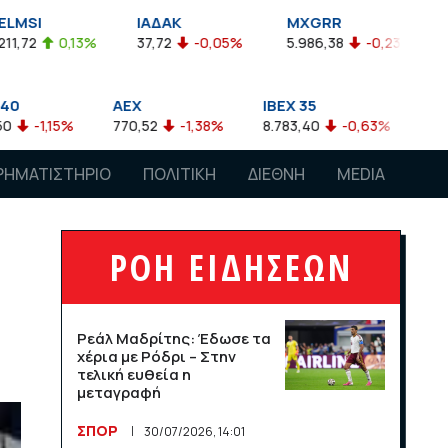
ΙΑΔΑΚ
MXGRR
ΣΑΓΔ
13%
37,72
-0,05%
5.986,38
-0,23%
2.924,61
AEX
IBEX 35
ATX
770,52
-1,38%
8.783,40
-0,63%
4.007,68
-0
ΡΗΜΑΤΙΣΤΗΡΙΟ
ΠΟΛΙΤΙΚΗ
ΔΙΕΘΝΗ
MEDIA
ΡΟΗ ΕΙΔΗΣΕΩΝ
Ρεάλ Μαδρίτης: Έδωσε τα
χέρια με Ρόδρι – Στην
τελική ευθεία η
μεταγραφή
ΣΠΟΡ
30/07/2026, 14:01