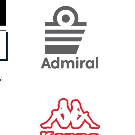
«Η ακρίβεια «γονατίζει»
την κοινωνία - Νέα μεγάλη
έρευνα της Pulse για το
Ε.Ε.Α.
ΟΙΚΟΝΟΜΙΑ
23/07/2026, 12:50
Aktor: Δεν θα γίνουν
δεκτές προσφορές κάτω
των 11,25 ευρώ στην
ού
αύξηση κεφαλαίου
ΕΠΙΧΕΙΡΗΣΕΙΣ
22/07/2026, 12:12
ν
Κ. Πιερρακάκης: Νέα
εποχή για το Ολυμπιακό
Κωπηλατοδρόμιο - Η
δημόσια περιουσία είναι
περιουσία όλων των