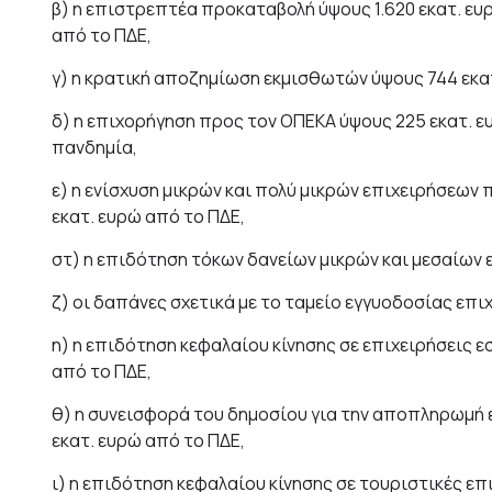
β) η επιστρεπτέα προκαταβολή ύψους 1.620 εκατ. ευρ
από το ΠΔΕ,
γ) η κρατική αποζημίωση εκμισθωτών ύψους 744 εκα
δ) η επιχορήγηση προς τον ΟΠΕΚΑ ύψους 225 εκατ. 
πανδημία,
ε) η ενίσχυση μικρών και πολύ μικρών επιχειρήσεων
εκατ. ευρώ από το ΠΔΕ,
στ) η επιδότηση τόκων δανείων μικρών και μεσαίων 
ζ) οι δαπάνες σχετικά με το ταμείο εγγυοδοσίας επι
η) η επιδότηση κεφαλαίου κίνησης σε επιχειρήσεις 
από το ΠΔΕ,
θ) η συνεισφορά του δημοσίου για την αποπληρωμή
εκατ. ευρώ από το ΠΔΕ,
ι) η επιδότηση κεφαλαίου κίνησης σε τουριστικές επ