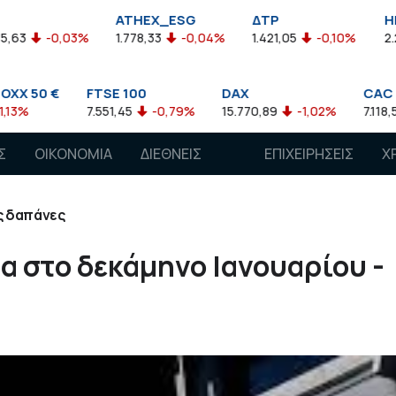
ATHEX_ESG
ΔΤΡ
HELMSI
,03%
1.778,33
-0,04%
1.421,05
-0,10%
2.211,72
0,
FTSE 100
DAX
CAC 40
7.551,45
-0,79%
15.770,89
-1,02%
7.118,50
-1,15%
Σ
ΟΙΚΟΝΟΜΙΑ
ΔΙΕΘΝΕΙΣ
ΕΠΙΧΕΙΡΗΣΕΙΣ
Χ
ΑΓΟΡΕΣ
ς δαπάνες
α στο δεκάμηνο Ιανουαρίου -