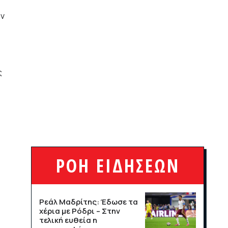
Νορβηγίας
ών
ΣΠΟΡ
13/07/2026, 13:50
Η Παραγουανή
γερουσιαστής απειλεί με
ς
μήνυση τον Κιλιάν Εμπαπέ
ΣΠΟΡ
08/07/2026, 14:15
ΡΟΗ ΕΙΔΗΣΕΩΝ
Ρεάλ Μαδρίτης: Έδωσε τα
χέρια με Ρόδρι – Στην
τελική ευθεία η