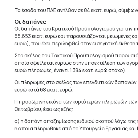
Τα έσοδα του ΠΔΕ ανήλθαν σε 84 εκατ. ευρώ, σύμφωνα
Οι δαπάνες
Οι δαπάνες του Κρατικού Προϋπολογισμού για την 
55.653 εκατ. ευρώ και παρουσιάζονται μειωμένες κατ
ευρώ), που έχει περιληφθεί στην εισηγητική έκθεση
Στο σκέλος του Τακτικού Προϋπολογισμού παρουσιάζε
οποία οφείλεται κυρίως στην υποεκτέλεση των αγορώ
ευρώ πληρωμές, έναντι 1.384 εκατ. ευρώ στόχο).
Οι πληρωμές στο σκέλος των επενδυτικών δαπανών π
ευρώ κατά 68 εκατ. ευρώ.
Η προσωρινή εικόνα των κυριότερων πληρωμών των μ
Οκτωβρίου, έχει ως εξής:
α) η δαπάνη αποζημίωσης ειδικού σκοπού λόγω της 
η οποία πληρώθηκε από το Υπουργείο Εργασίας και