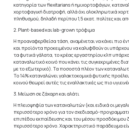
κατηγορία των flexitarians ή ημιχορτοφάγων, κατα
χορτοφαγική διατροφή, αλλά όχι ολοκληρωτικά χορτο
πληθυσμού, δηλαδή περίπου 1,5 εκατ. πολίτες και απ
2. Plant-based και lab-grown τρόφιμα
Η προαναφερθείσα τάση, αναμένεται να κάνει πιο έν
και προϊόντα προκειμένου να καλυφθούν οι υπάρχου
τα φυτικά γάλατα, το κρέας εργαστηρίου κλπ υπάρχο
καταναλωτικό κοινό που κάνει τις συγκεκριμένες δι
με το εξωτερικό). Τα ποσοστά πλέον των καταναλωτ
Το 14% καταναλώνει γαλακτοκομικά φυτικής προέλευσ
κοινού θεωρεί αυτές τις εναλλακτικές ως πιο υγιεινέ
3. Μείωση σε ζάχαρη και αλάτι
Η πλειοψηφία των καταναλωτών (και ειδικά οι μεγαλ
περισσότερο χρόνο για τον σχεδιασμό-προγραμματι
επιπέδου εκπαίδευσης και του μέσου προσδόκιμου ζωή
περισσότερο χρόνο. Χαρακτηριστικό παράδειγμα είνα