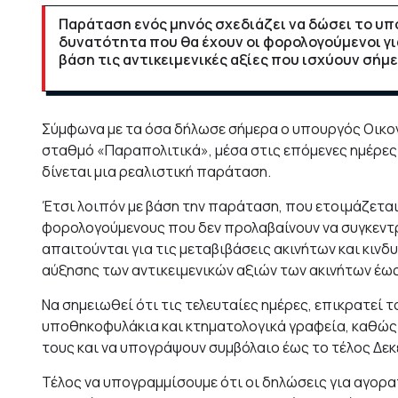
Παράταση ενός μηνός σχεδιάζει να δώσει το υ
δυνατότητα που θα έχουν οι φορολογούμενοι γ
βάση τις αντικειμενικές αξίες που ισχύουν σήμε
Σύμφωνα με τα όσα δήλωσε σήμερα ο υπουργός Οικ
σταθμό «Παραπολιτικά», μέσα στις επόμενες ημέρες
δίνεται μια ρεαλιστική παράταση.
Έτσι λοιπόν με βάση την παράταση, που ετοιμάζεται
φορολογούμενους που δεν προλαβαίνουν να συγκεντ
απαιτούνται για τις μεταβιβάσεις ακινήτων και κιν
αύξησης των αντικειμενικών αξιών των ακινήτων έως
Να σημειωθεί ότι τις τελευταίες ημέρες, επικρατεί
υποθηκοφυλάκια και κτηματολογικά γραφεία, καθώς 
τους και να υπογράψουν συμβόλαιο έως το τέλος Δεκ
Τέλος να υπογραμμίσουμε ότι οι δηλώσεις για αγορ