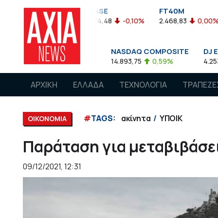
FTASE
FT40M
ΓΔ
-0,05%
3.774,48
-0,10%
2.468,83
0,00%
1.545,63
&P 500
NASDAQ COMPOSITE
DJ EURO STOXX 
662,85
0,08%
14.893,75
0,59%
4.253,76
-1,13%
ΑΡΧΙΚΗ
ΕΛΛΑΔΑ
ΤΕΧΝΟΛΟΓΙΑ
ΤΡΑΠΕΖΕ
#
TAGS:
ακίνητα
ΥΠΟΙΚ
ΟΙΚΟΝΟΜΙΑ
Παράταση για μεταβιβάσε
09/12/2021, 12:31