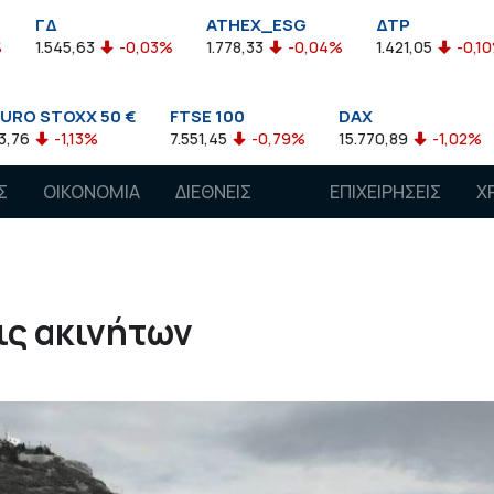
ATHEX_ESG
ΔΤΡ
HELMS
-0,03%
1.778,33
-0,04%
1.421,05
-0,10%
2.211,7
50 €
FTSE 100
DAX
CAC 40
7.551,45
-0,79%
15.770,89
-1,02%
7.118,50
Σ
ΟΙΚΟΝΟΜΙΑ
ΔΙΕΘΝΕΙΣ
ΕΠΙΧΕΙΡΗΣΕΙΣ
Χ
ΑΓΟΡΕΣ
ις ακινήτων