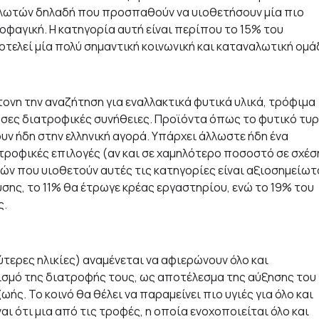
ναλωτών δηλαδή που προσπαθούν να υιοθετήσουν μία πιο
φαγική. Η κατηγορία αυτή είναι περίπου το 15% του
οτελεί μία πολύ σημαντική κοινωνική και καταναλωτική ομά
τονη την αναζήτηση για εναλλακτικά φυτικά υλικά, τρόφιμα
σες διατροφικές συνήθειες. Προϊόντα όπως το φυτικό τυρ
υν ήδη στην ελληνική αγορά. Υπάρχει άλλωστε ήδη ένα
ατροφικές επιλογές (αν και σε χαμηλότερο ποσοστό σε σχέσ
ών που υιοθετούν αυτές τις κατηγορίες είναι αξιοσημείωτ
ης, το 11% θα έτρωγε κρέας εργαστηρίου, ενώ το 19% του
ς.
ύτερες ηλικίες) αναμένεται να αφιερώνουν όλο και
σμό της διατροφής τους, ως αποτέλεσμα της αύξησης του
ς. Το κοινό θα θέλει να παραμείνει πιο υγιές για όλο και
ι ότι μια από τις τροφές, η οποία ενοχοποιείται όλο και