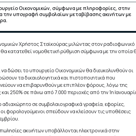
πουργείο Οικονομικών, σύμφωνα με πληροφορίες, στην
ια την υπογραφή συμβολαίων μεταβίβασης ακινήτων με
ρα.
ονομικών Χρήστος Σταϊκούρας μιλώντας στον ραδιοφωνικό
 θα κατατεθεί νομοθετική ρύθμιση σύμφωνα με την οποία 
 να δώσει το υπουργείο Οικονομικών θα διευκολυνθούν οι
ρώσουν τα δικαιολογητικά και πιστοποιητικά που
δυνεύουν να επιβαρυνθούν με επιπλέον φόρους, λόγω της
 και 250% σε πάνω από 7.000 περιοχές από την 1η Ιανουαρί
 το αδιαχώρητο σε συμβολαιογραφικά γραφεία, εφορίες,
οι φορολογούμενοι σπεύδουν να κλείσουν τις υποθέσεις
εμβρίου.
απωλησίες ακινήτων υποβάλλονται ηλεκτρονικά στην