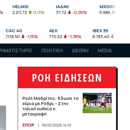
I
ΙΑΔΑΚ
MXGRR
ΣΑΓ
2
0,13%
37,72
-0,05%
5.986,38
-0,23%
2.924
AEX
IBEX 35
ATX
-1,15%
770,52
-1,38%
8.783,40
-0,63%
4.007,68
ΡΗΜΑΤΙΣΤΗΡΙΟ
ΠΟΛΙΤΙΚΗ
ΔΙΕΘΝΗ
MEDIA
ΡΟΗ ΕΙΔΗΣΕΩΝ
Ρεάλ Μαδρίτης: Έδωσε τα
χέρια με Ρόδρι – Στην
τελική ευθεία η
μεταγραφή
ΣΠΟΡ
30/07/2026, 14:01