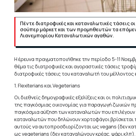
Πέντε διατροφικές και καταναλωτικές τάσεις ο
σούπερ μάρκετ και των προμηθευτών τα επόμεν
Λιανεμπορίου Καταναλωτικών αγαθών.
Η έρευνα πραγματοποιήθηκε την περίοδο 5-11 Νοεμβρί
θέμα τις διατροφικές και αγοραστικές τάσεις τροφί
διατροφικές τάσεις του καταναλωτή του μέλλοντος εί
1. Flexiterians και Vegeterians
Οι διεθνείς δημογραφικές εξελίξεις και οι πολιτισμ
της παγκόσμιας οικονομίας για παραγωγή ζωικών 
παγκόσμια αύξηση των καταναλωτών που επιλέγουν 
καταναλωτών που δηλώνουν χορτοφάγοι βρίσκεται π
αυτούς να αυτοπροσδιορίζονται ως vegans (δεν κα
ως vegeterians (δεν καταναλώνουν κρέας, ψάρι κλπ)