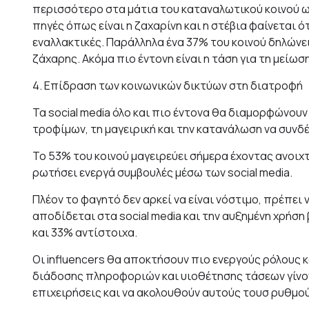
περισσότερο στα μάτια του καταναλωτικού κοινού ως
πηγές όπως είναι η ζαχαρίνη και η στέβια φαίνεται ό
εναλλακτικές. Παράλληλα ένα 37% του κοινού δηλώνε
ζάχαρης. Ακόμα πιο έντονη είναι η τάση για τη μείωσ
4. Επίδραση των κοινωνικών δικτύων στη διατροφή
Τα social media όλο και πιο έντονα θα διαμορφώνουν
τροφίμων, τη μαγειρική και την κατανάλωση να συνδέ
Το 53% του κοινού μαγειρεύει σήμερα έχοντας ανοιχτό
ρωτήσει ενεργά συμβουλές μέσω των social media.
Πλέον το φαγητό δεν αρκεί να είναι νόστιμο, πρέπει ν
αποδίδεται στα social media και την αυξημένη χρήση
και 33% αντίστοιχα.
Οι influencers θα αποκτήσουν πιο ενεργούς ρόλους κ
διάδοσης πληροφοριών και υιοθέτησης τάσεων γίνοντ
επιχειρήσεις και να ακολουθούν αυτούς τουσ ρυθμού