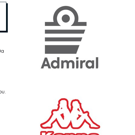
«Η ακρίβεια «γονατίζει»
την κοινωνία - Νέα μεγάλη
έρευνα της Pulse για το
Ε.Ε.Α.
ΟΙΚΟΝΟΜΙΑ
23/07/2026, 12:50
θα
Aktor: Δεν θα γίνουν
δεκτές προσφορές κάτω
των 11,25 ευρώ στην
αύξηση κεφαλαίου
ου.
ΕΠΙΧΕΙΡΗΣΕΙΣ
22/07/2026, 12:12
Κ. Πιερρακάκης: Νέα
εποχή για το Ολυμπιακό
Κωπηλατοδρόμιο - Η
δημόσια περιουσία είναι
περιουσία όλων των