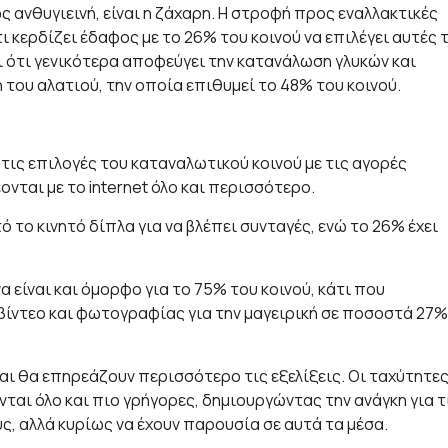
 ανθυγιεινή, είναι η ζάχαρη. Η στροφή προς εναλλακτικές
τι κερδίζει έδαφος με το 26% του κοινού να επιλέγει αυτές 
ι ότι γενικότερα αποφεύγει την κατανάλωση γλυκών και
η του αλατιού, την οποία επιθυμεί το 48% του κοινού.
 τις επιλογές του καταναλωτικού κοινού με τις αγορές
ονται με το internet όλο και περισσότερο.
 το κινητό δίπλα για να βλέπει συνταγές, ενώ το 26% έχει
α είναι και όμορφο για το 75% του κοινού, κάτι που
 βίντεο και φωτογραφίας για την μαγειρική σε ποσοστά 27%
αι θα επηρεάζουν περισσότερο τις εξελίξεις. Οι ταχύτητε
αι όλο και πιο γρήγορες, δημιουργώντας την ανάγκη για τ
ς, αλλά κυρίως να έχουν παρουσία σε αυτά τα μέσα.