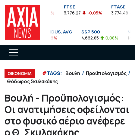
FTSEA
FTSE
FTASE
899,47
-0,04%
3.776,27
-0,05%
3.774,48
-0
DOW JONES INDUS. AVG
S&P 500
NASD
35.911,81
-0,56%
4.662,85
0,08%
14.893
#
TAGS:
Βουλή
Προϋπολογισμός
ΟΙΚΟΝΟΜΙΑ
Θόδωρος Σκυλακάκης
Βουλή - Προϋπολογισμός:
Οι ανατιμήσεις οφείλονται
στο φυσικό αέριο ανέφερε
ο Θ. Σκυλακάκης