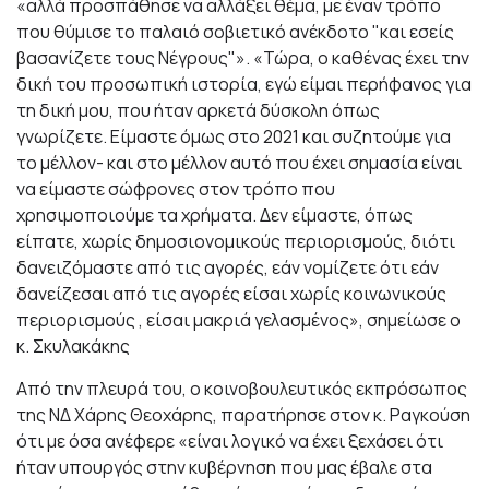
«αλλά προσπάθησε να αλλάξει θέμα, με έναν τρόπο
που θύμισε το παλαιό σοβιετικό ανέκδοτο "και εσείς
βασανίζετε τους Νέγρους"». «Τώρα, ο καθένας έχει την
δική του προσωπική ιστορία, εγώ είμαι περήφανος για
τη δική μου, που ήταν αρκετά δύσκολη όπως
γνωρίζετε. Είμαστε όμως στο 2021 και συζητούμε για
το μέλλον- και στο μέλλον αυτό που έχει σημασία είναι
να είμαστε σώφρονες στον τρόπο που
χρησιμοποιούμε τα χρήματα. Δεν είμαστε, όπως
είπατε, χωρίς δημοσιονομικούς περιορισμούς, διότι
δανειζόμαστε από τις αγορές, εάν νομίζετε ότι εάν
δανείζεσαι από τις αγορές είσαι χωρίς κοινωνικούς
περιορισμούς , είσαι μακριά γελασμένος», σημείωσε ο
κ. Σκυλακάκης
Από την πλευρά του, ο κοινοβουλευτικός εκπρόσωπος
της ΝΔ Χάρης Θεοχάρης, παρατήρησε στον κ. Ραγκούση
ότι με όσα ανέφερε «είναι λογικό να έχει ξεχάσει ότι
ήταν υπουργός στην κυβέρνηση που μας έβαλε στα