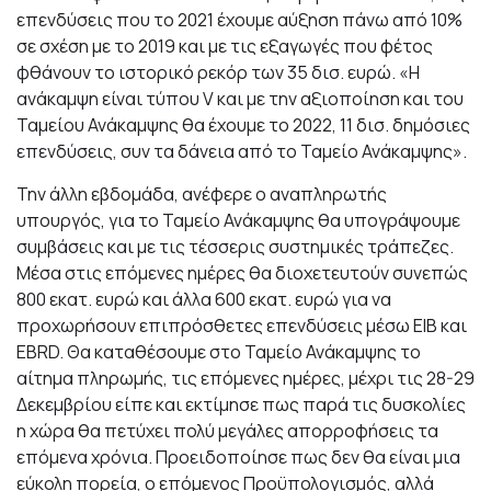
επενδύσεις που το 2021 έχουμε αύξηση πάνω από 10%
σε σχέση με το 2019 και με τις εξαγωγές που φέτος
φθάνουν το ιστορικό ρεκόρ των 35 δισ. ευρώ. «Η
ανάκαμψη είναι τύπου V και με την αξιοποίηση και του
Ταμείου Ανάκαμψης θα έχουμε το 2022, 11 δισ. δημόσιες
επενδύσεις, συν τα δάνεια από το Ταμείο Ανάκαμψης».
Την άλλη εβδομάδα, ανέφερε ο αναπληρωτής
υπουργός, για το Ταμείο Ανάκαμψης θα υπογράψουμε
συμβάσεις και με τις τέσσερις συστημικές τράπεζες.
Μέσα στις επόμενες ημέρες θα διοχετευτούν συνεπώς
800 εκατ. ευρώ και άλλα 600 εκατ. ευρώ για να
προχωρήσουν επιπρόσθετες επενδύσεις μέσω ΕΙΒ και
EBRD. Θα καταθέσουμε στο Ταμείο Ανάκαμψης το
αίτημα πληρωμής, τις επόμενες ημέρες, μέχρι τις 28-29
Δεκεμβρίου είπε και εκτίμησε πως παρά τις δυσκολίες
η χώρα θα πετύχει πολύ μεγάλες απορροφήσεις τα
επόμενα χρόνια. Προειδοποίησε πως δεν θα είναι μια
εύκολη πορεία, ο επόμενος Προϋπολογισμός, αλλά