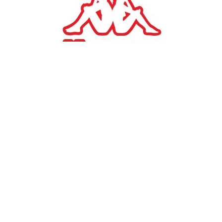
#
TAGS:
ΕΛΣΤΑΤ
οικονομία
ΟΙΚΟΝΟΜΙΑ
ΕΛΣΤΑΤ: Αύξηση 56,2%
στις κενές θέσεις εργασίας
το γ' τρίμηνο εφέτος