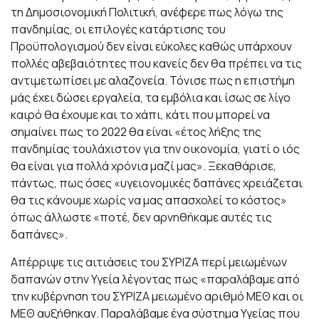
τη Δημοσιονομική Πολιτική, ανέφερε πως λόγω της
πανδημίας, οι επιλογές κατάρτισης του
Προϋπολογισμού δεν είναι εύκολες καθώς υπάρχουν
πολλές αβεβαιότητες που κανείς δεν θα πρέπει να τις
αντιμετωπίσει με αλαζονεία. Τόνισε πως η επιστήμη
μάς έχει δώσει εργαλεία, τα εμβόλια και ίσως σε λίγο
καιρό θα έχουμε και το χάπι, κάτι που μπορεί να
σημαίνει πως το 2022 θα είναι «έτος λήξης της
πανδημίας τουλάχιστον για την οικονομία, γιατί ο ιός
θα είναι για πολλά χρόνια μαζί μας». Ξεκαθάρισε,
πάντως, πως όσες «υγειονομικές δαπάνες χρειάζεται
θα τις κάνουμε χωρίς να μας απασχολεί το κόστος»
όπως άλλωστε «ποτέ, δεν αρνηθήκαμε αυτές τις
δαπάνες».
Απέρριψε τις αιτιάσεις του ΣΥΡΙΖΑ περί μειωμένων
δαπανών στην Υγεία λέγοντας πως «παραλάβαμε από
την κυβέρνηση του ΣΥΡΙΖΑ μειωμένο αριθμό ΜΕΘ και οι
ΜΕΘ αυξήθηκαν. Παραλάβαμε ένα σύστημα Υγείας που