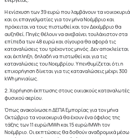
ενέργειας.
Η ενίσχυση των 39 ευρώ που λαμβάνουν τα νοικοκυριά
και οι επαγγελματίες για τον μήνα Νοέμβριο και
πρόκειται να τους πιστωθεί και τον Δεκέμβριο θα
αυξηθεί. Πηγές θέλουν να ανεβαίνει τουλάχιστον στα
επίπεδα των 48 ευρώ και σίγουρα θα αφορά τις
καταναλώσεις του τρέχοντος μηνός. Δεν αποκλείεται
και έκπληξη, δηλαδή να πιστωθεί και για τις
καταναλώσεις του Νοεμβρίου. Υπενθυμίζεται ότι η
επιχορήγηση δίνεται για τις καταναλώσεις μέχρι 300
kWh μηνιαίως.
2. Χορήγηση έκπτωσης στους οικιακούς καταναλωτές
φυσικού αερίου.
Όπως ανακοίνωσε η ΔΕΠΑ Εμπορίας για τον μήνα
Οκτώβριο τα νοικοκυριά θα έχουν ένα όφελος της
τάξης των 11 ευρώ/MWh και 15 ευρώ/MWh τον
Νοέμβριο. Οι εκπτώσεις θα δοθούν αναδρομικά μέσω