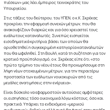
πιέσεων» μας λέει έμπειρος τεχνοκράτης του
Υπουργείου.
Στις τάξεις του δεύτερου, του ΥΠΕΝ, ο κ.Κ. Σκρέκας
προκρίνει την εφαρμογή συνεχών μέτρων, που θα
ανακουφίζουν διαρκώς και για όσο χρειαστεί τους
ευάλωτους καταναλωτές. Συνεπώς εισηγείται
εισοδηματικά κριτήρια, βάσει των οποίων θα
οριοθετηθεί η συγκεκριμένη κατηγορία καταναλωτών
που θα ωφεληθεί. Στη Βουλή, κατά τη συζήτηση για τον
κρατικό προϋπολογισμό, ο κ. Σκρέκας είπε ότι «στο
πρώτο τρίμηνο του νέου έτους θα προχωρήσουμε στη
λήψη νέων στοχευμένων μέτρων, για την περαιτέρω
προστασία των ευάλωτων νοικοκυριών από τις
μεγάλες ανατιμήσεις στην ενέργεια».
Είναι δύσκολο να εφαρμοστούν αυτούσιες αμφότερες
οι εισηγήσεις τόσο οικονομικά λόγω κόστους, όσο και
πρακτικά. Υπάρχει το ενδεχόμενο «μερικού