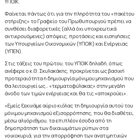
ΥΠΟΙΚ.
Φαίνεται πάντως ότι για την πληρότητα του «πακέτου
στήριξης» το Γραφείο του Πρωθυπουργού πρέπει να
συνθέσει διαφορετικές (αλλά όχι υποχρεωτικά
αντικρουόμενες) απόψεις, προτάσεις και εισηγήσεις
των Υπουργείων Οικονομικών (ΥΠΟΙΚ) και Ενέργειας
(ΥΠΕΝ).
Στις τάξεις του πρώτου, του ΥΠΟΙΚ δηλαδή, όπως
ανέφερε ο κ.Θ. Σκυλακάκης, προκρίνεται ως βασική
προτεραιότητα η δημιουργία μόνιμου μηχανισμού που
θα λειτουργεί ως… «τερματοφύλακας» στην μεγάλη
άνοδο των τιμών ενέργειας και θα τις «αποκρούει».
«Εμείς ξεκινάμε αύριο κιόλας τη δημιουργία αυτού του
μόνιμου μηχανισμού εξισορρόπησης, που θα διαθέτει,
μέσω αλγόριθμου, τα επιπλέον έσοδα από τη
δημοπράτηση των δικαιωμάτων ρύπων στα
νοικοκυριά, για την απορρόφηση των ανατιμητικών