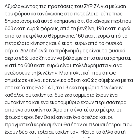
Αξιολογώντας τις προτάσεις του ΣΥΡΙΖΑ για μείωση
του φόρου κατανάλωσης στο πετρέλαιο, είπε πως
δημοσιονομικά αυτό «σημαίνει ότι θα χάναμε περίπου
600 εκατ. ευρώ φόρους από τη βενζίνη, 190 εκατ. ευρώ
από το πετρέλαιο θέρμανσης, 160 εκατ. ευρώ από το
πετρέλαιο κίνησης και 4 εκατ. ευρώ από το φυσικό
αέριο. Δηλαδή ενώ το πρόβλημά μας είναι το φυσικό
αέριο εδώ μας ζητούν να βάλουμε απίστευτα χρήματα,
γιατί τα 600 εκατ. ευρώ είναι πολλά χρήματα για να
μειώσουμε τη βενζίνη». Μια πολιτική, που όπως
σημείωσε «είναι κοινωνικά άδικη καθώς σύμφωνα με τα
στοιχεία της ΕΛΣΤΑΤ, το 1,3 εκατομμύριο δεν έχουν
καθόλου αυτοκίνητο, δύο εκατομμύρια έχουν ένα
αυτοκίνητο και ένα εκατομμύριο έχουν περισσότερα
από ένα αυτοκίνητο. Άρα από ένα τέτοιο μέτρο, οι
φτωχότεροι δεν θα είχαν κανένα όφελος και οι
πραγματικά κερδισμένοι θα ήταν οι πλουσιότεροι που
έχουν δύο και τρία αυτοκίνητα». «Κατά τα άλλα αυτή