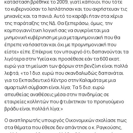
κατάσταση βρέθηκε το 2009, γιατί κάποιοι που τότε
το κυβερνούσαν το λεηλάτησαν και του αχρήστευαν τις
μηχανές και τα πανιά. Αυτό το καράβι ήταν στα χέρια
της παράταξης της ΝΔ. Θα ξεπεράσω, όμως, την
κομπογιαννίτικη λογική σας να συγκρίνεται μια
μνημονική κυβέρνηση με μια μεταμνημονιακή που θα
έπρεπε να ήσασταν και όχι με προμνημονιακή που
είστε» είπε. Επέκρινε τον υπουργό ότι δαπανούνται τα
λιγότερα στην Υγεία και προσέθεσε εάν τα 600 εκατ.
ευρώ για τη μείωση των φόρων στη βενζίνη είναι πολλά
λεφτά, «το 1 δισ. ευρώ που σκανδαλωδώς δαπανάται
για το Εκπαιδευτικό Κέντρο στην Καλαμάτα με μια
αμαρτωλή σύμβαση είναι λίγα; Τα 5 δισ. ευρώ
απευθείας αναθέσεις μέσα στην πανδημίας σε
εταιρείες κολλητών που φτιάχτηκαν το προηγούμενο
βράδυ είναι πολλά ή λίγα;»
Ο αναπληρωτής υπουργός Οικονομικών σχολίασε πως
στα θέματα που έθεσε δεν απάντησε ο κ. Ραγκούσης,