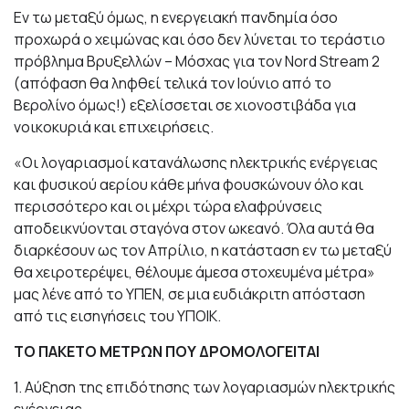
Εν τω μεταξύ όμως, η ενεργειακή πανδημία όσο
προχωρά ο χειμώνας και όσο δεν λύνεται το τεράστιο
πρόβλημα Βρυξελλών – Μόσχας για τον Nord Stream 2
(απόφαση θα ληφθεί τελικά τον Ιούνιο από το
Βερολίνο όμως!) εξελίσσεται σε χιονοστιβάδα για
νοικοκυριά και επιχειρήσεις.
«Οι λογαριασμοί κατανάλωσης ηλεκτρικής ενέργειας
και φυσικού αερίου κάθε μήνα φουσκώνουν όλο και
περισσότερο και οι μέχρι τώρα ελαφρύνσεις
αποδεικνύονται σταγόνα στον ωκεανό. Όλα αυτά θα
διαρκέσουν ως τον Απρίλιο, η κατάσταση εν τω μεταξύ
θα χειροτερέψει, θέλουμε άμεσα στοχευμένα μέτρα»
μας λένε από το ΥΠΕΝ, σε μια ευδιάκριτη απόσταση
από τις εισηγήσεις του ΥΠΟΙΚ.
ΤΟ ΠΑΚΕΤΟ ΜΕΤΡΩΝ ΠΟΥ ΔΡΟΜΟΛΟΓΕΙΤΑΙ
1. Αύξηση της επιδότησης των λογαριασμών ηλεκτρικής