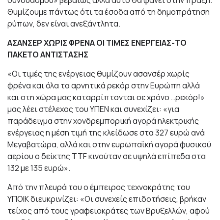
συνδυασμού» βεβαίως αλλά αυτό θα φανεί στην πράξη.
Θυμίζουμε πάντως ότι τα έσοδα από τη δημοπράτηση
ρύπων, δεν είναι ανεξάντλητα.
ΑΣΑΝΣΕΡ ΧΩΡΙΣ ΦΡΕΝΑ ΟΙ ΤΙΜΕΣ ΕΝΕΡΓΕΙΑΣ-ΤΟ
ΠΑΚΕΤΟ ΑΝΤΙΣΤΑΣΗΣ
«Οι τιμές της ενέργειας θυμίζουν ασανσέρ χωρίς
φρένα και όλα τα αρνητικά ρεκόρ στην Ευρώπη αλλά
και στη χώρα μας καταρρίπτονται σε χρόνο …ρεκόρ!»
μας λέει στέλεχος του ΥΠΕΝ και συνεχίζει: «για
παράδειγμα στην χονδρεμπορική αγορά ηλεκτρικής
ενέργειας η μέση τιμή της κλείδωσε στα 327 ευρώ ανά
Μεγαβατώρα, αλλά και στην ευρωπαϊκή αγορά φυσικού
αερίου ο δείκτης TTF κινούταν σε υψηλά επίπεδα στα
132 με 135 ευρώ».
Από την πλευρά του ο έμπειρος τεχνοκράτης του
ΥΠΟΙΚ διευκρινίζει: «Οι συνεχείς επιδοτήσεις, βρήκαν
τείχος από τους γραφειοκράτες των Βρυξελλών, αφού