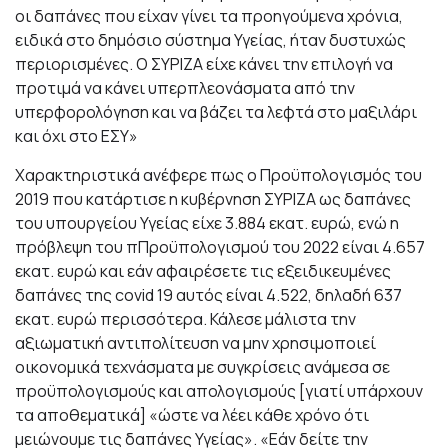
οι δαπάνες που είχαν γίνει τα προηγούμενα χρόνια,
ειδικά στο δημόσιο σύστημα Υγείας, ήταν δυστυχώς
περιορισμένες. Ο ΣΥΡΙΖΑ είχε κάνει την επιλογή να
προτιμά να κάνει υπερπλεονάσματα από την
υπερφορολόγηση και να βάζει τα λεφτά στο μαξιλάρι
και όχι στο ΕΣΥ»
Χαρακτηριστικά ανέφερε πως ο Προϋπολογισμός του
2019 που κατάρτισε η κυβέρνηση ΣΥΡΙΖΑ ως δαπάνες
του υπουργείου Υγείας είχε 3.884 εκατ. ευρώ, ενώ η
πρόβλεψη του πΠροϋπολογισμού του 2022 είναι 4.657
εκατ. ευρώ και εάν αφαιρέσετε τις εξειδικευμένες
δαπάνες της covid 19 αυτός είναι 4.522, δηλαδή 637
εκατ. ευρώ περισσότερα. Κάλεσε μάλιστα την
αξιωματική αντιπολίτευση να μην χρησιμοποιεί
οικονομικά τεχνάσματα με συγκρίσεις ανάμεσα σε
προϋπολογισμούς και απολογισμούς [γιατί υπάρχουν
τα αποθεματικά] «ώστε να λέει κάθε χρόνο ότι
μειώνουμε τις δαπάνες Υγείας». «Εάν δείτε την