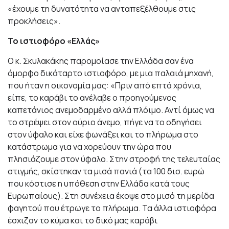
«έχουμε τη δυνατότητα να ανταπεξέλθουμε στις
προκλήσεις».
Το ιστιοφόρο «Ελλάς»
Ο κ. Σκυλακάκης παρομοίασε την Ελλάδα σαν ένα
όμορφο δικάταρτο ιστιοφόρο, με μια παλαιά μηχανή,
που ήταν η οικονομία μας: «Πριν από επτά χρόνια,
είπε, το καράβι το ανέλαβε ο προηγούμενος
καπετάνιος ανεμοδαρμένο αλλά πλόιμο. Αντί όμως να
το στρέψει στον ούριο άνεμο, πήγε να το οδηγήσει
στον ύφαλο και είχε φωνάξει και το πλήρωμα στο
κατάστρωμα για να χορεύουν την ώρα που
πλησιάζουμε στον ύφαλο. Στην στροφή της τελευταίας
στιγμής, σκίστηκαν τα μισά πανιά (τα 100 δισ. ευρώ
που κόστισε η υπόθεση στην Ελλάδα κατά τους
Ευρωπαίους). Στη συνέχεια έκοψε στο μισό τη μερίδα
φαγητού που έτρωγε το πλήρωμα. Τα άλλα ιστιοφόρα
έσχιζαν το κύμα και το δικό μας καράβι