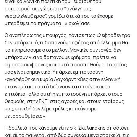
είναι κοινωνική πολιτική του "ευαίσθητου
αριστερού"αι εγώ είμαι ο "ανάλγητος
νεοφιλελεύθερος", νομίζω ότι κάπου τα έχουμε
μπερδέψει τα πράγματα...» σχολίασε.
Ο αναπληρωτής υπουργός, τόνισε πως «λεφτόδεντρο
δεν υπάρχει, ό,τι δαπανούμε εφέτος από έλλειμμα θα
το πληρώσουμε στο μέλλον. Μαγικές συνταγές, δεν
υπάρχουν για να δαπανούμε χρήματα, πρέπει να
είμαστε σώφρονες και αυτό προσπαθούμε. Το χρέος
μας είναι σημαντικό. Υπάρχει εμπιστοσύνη
-αναφέρθηκε η κυρία Λαγκάρντ χθες στην ελληνική
οικονομία και αυτό δείχνουν τα σπρέντ και τα
επιτόκια- αλλά αυτή η εμπιστοσύνη υπάρχει στους
θεσμούς, στην ΕΚΤ, στις αγορές και στους εταίρους
μας, επειδή δεν λέμε τρέλες και κάνουμε
μεταρρυθμίσεις».
Η δουλειά που κάνουμε είπε ο κ. Σκυλακάκης αποδίδει
και αυτό φαίνεται από δύο συγκεκριμένα στοιχεία, τις