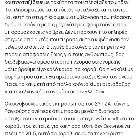
κουτσοταξίδευε με ταχύτητα που πλησίαζε το μηδέν.
Το πλήρωμα είδε και απόειδε και άλλαξε καπετάνιο.
Και αυτή τη στιγμή έχουμε μια κυβέρνηση που πέρασαν
δυόμισι χρόνια με τις μεγαλύτερες φουρτούνες που
μπορούσε κανείς να βρει. Δεν υπάρχουν πιο σκληρές
στιγμές από αυτές που πέρασε αυτή η κυβέρνηση την
τελευταία διετία. Στιγμές δύσκολες όταν έπρεπε να
πάρεις αποφάσεις ζωής για τους ανθρώπους. Σας
διαβεβαιώνω όμως ότι από πλευράς οικονομικής,
μόλις βρούμε λίγο καλό καιρό, το καράβι θα τιναχθεί με
ορμή μπροστά και θα αρχίσει να σκίζει ξανά τον άνεμο
Για αυτό και μετά από πολλά χρόνια είμαι αισιόδοξος
για την ελληνική οικονομία και την Ελλάδα».
Ο κοινοβουλευτικός εκπρόσωπος του ΣΥΡΙΖΑ Γιάννης
Ραγκούσης ανέφερε ότι υπάρχει μεγάλη διαφορά
μεταξύ του «γιατρού και του κομπογιαννίτη». «Αυτό το
καράβι που είπατε, για κακή σας τύχη, δεν ξεκίνησε να
πλέει το 2015, αυτό το καράβι σε αυτή την χείριστη