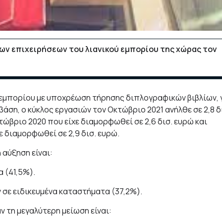
των επιχειρήσεων του λιανικού εμπορίου της χώρας τον
ού εμπορίου με υποχρέωση τήρησης διπλογραφικών βιβλίων, 
βάση, ο κύκλος εργασιών τον Οκτώβριο 2021 ανήλθε σε 2,8 δ
τώβριο 2020 που είχε διαμορφωθεί σε 2,6 δισ. ευρώ και
ε διαμορφωθεί σε 2,9 δισ. ευρώ.
αύξηση είναι:
 (41,5%).
 σε ειδικευμένα καταστήματα (37,2%).
 τη μεγαλύτερη μείωση είναι: