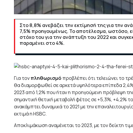
Στο 8,8% ανεβάζει την εκτίμησή της για την αν
7,5% προηγουμένως. Το αποτέλεσμα, ωστόσο, είν
στόχο του για την ανάπτυξη του 2022 και συγκεκ
παραμένει στο 4%.
Για τον
πληθωρισμό
προβλέπει ότι τελειώνει το τρ
θα διαμορφωθεί σε αρκετά υψηλότερα επίπεδα 2,4% 
2023 από 1,2% που ήταν η προηγούμενη πρόβλεψη τη
σημαντική θετική μεταβολή φέτος σε +5,3%, +4,2% το
ανακάμπτει δυναμικά το 2021 με την επαναλειτουργία
εκτιμά η HSBC.
Αποκλιμάκωση αναμένεται το 2023, με τον δείκτη τι