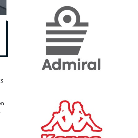
«Η ακρίβεια «γονατίζει»
την κοινωνία - Νέα μεγάλη
έρευνα της Pulse για το
Ε.Ε.Α.
ΟΙΚΟΝΟΜΙΑ
23/07/2026, 12:50
Aktor: Δεν θα γίνουν
δεκτές προσφορές κάτω
των 11,25 ευρώ στην
23
αύξηση κεφαλαίου
ΕΠΙΧΕΙΡΗΣΕΙΣ
22/07/2026, 12:12
νη
,
Κ. Πιερρακάκης: Νέα
εποχή για το Ολυμπιακό
Κωπηλατοδρόμιο - Η
δημόσια περιουσία είναι
περιουσία όλων των