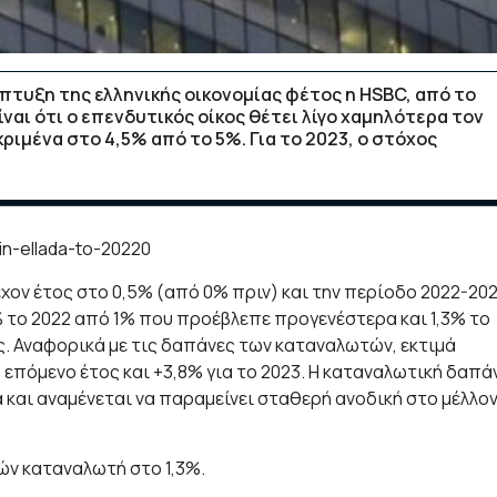
άπτυξη της ελληνικής οικονομίας φέτος η HSBC, από το
αι ότι ο επενδυτικός οίκος θέτει λίγο χαμηλότερα τον
ριμένα στο 4,5% από το 5%. Για το 2023, ο στόχος
έχον έτος στο 0,5% (από 0% πριν) και την περίοδο 2022-20
το 2022 από 1% που προέβλεπε προγενέστερα και 1,3% το
ς. Αναφορικά με τις δαπάνες των καταναλωτών, εκτιμά
 επόμενο έτος και +3,8% για το 2023. Η καταναλωτική δαπά
 και αναμένεται να παραμείνει σταθερή ανοδική στο μέλλον
μών καταναλωτή στο 1,3%.