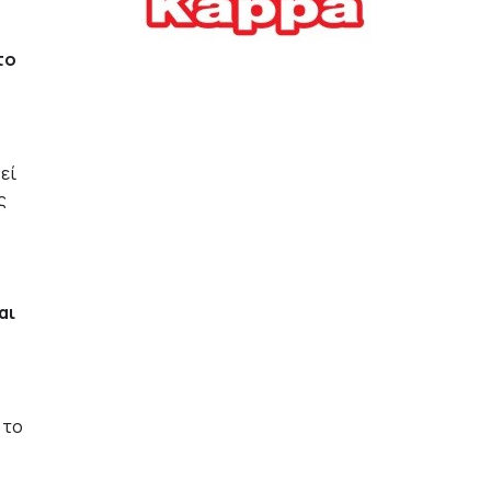
Ελλήνων
το
ΟΙΚΟΝΟΜΙΑ
22/07/2026, 12:11
Οι επιχειρήσεις ανοίγουν
την ατζέντα της ΔΕΘ – Τα
αιτήματα προς τον
εί
πρωθυπουργό
ς
ΕΠΙΧΕΙΡΗΣΕΙΣ
22/07/2026, 12:09
ΕΣΠΑ για επιχειρήσεις:
αι
Όλα όσα πρέπει να
γνωρίζετε πριν ανοίξει ο
φάκελος της αίτησης
ΟΙΚΟΝΟΜΙΑ
21/07/2026, 12:36
 το
Τουρισμός: Διψήφια