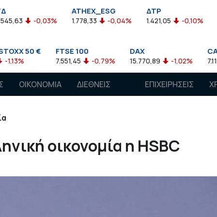
ATHEX_ESG
ΔΤΡ
HELMSI
03%
1.778,33
-0,04%
1.421,05
-0,10%
2.211,72
0,1
FTSE 100
DAX
CAC 40
7.551,45
-0,79%
15.770,89
-1,02%
7.118,50
-1,15%
Σ
ΟΙΚΟΝΟΜΙΑ
ΔΙΕΘΝΕΙΣ
ΕΠΙΧΕΙΡΗΣΕΙΣ
Χ
ΑΓΟΡΕΣ
ία
λληνική οικονομία η HSBC