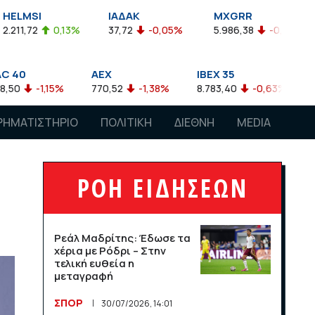
ΙΑΔΑΚ
MXGRR
ΣΑΓΔ
3%
37,72
-0,05%
5.986,38
-0,23%
2.924,61
-
AEX
IBEX 35
ATX
770,52
-1,38%
8.783,40
-0,63%
4.007,68
-0,
ΡΗΜΑΤΙΣΤΗΡΙΟ
ΠΟΛΙΤΙΚΗ
ΔΙΕΘΝΗ
MEDIA
ΡΟΗ ΕΙΔΗΣΕΩΝ
Ρεάλ Μαδρίτης: Έδωσε τα
χέρια με Ρόδρι – Στην
τελική ευθεία η
μεταγραφή
ΣΠΟΡ
30/07/2026, 14:01