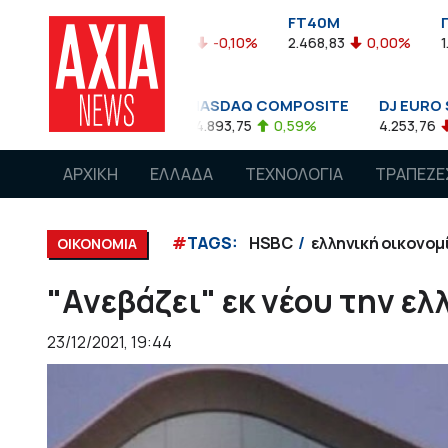
FTASE
FT40M
ΓΔ
%
3.774,48
-0,10%
2.468,83
0,00%
1.545,63
-0,
NASDAQ COMPOSITE
DJ EURO STOXX 50 €
0,08%
14.893,75
0,59%
4.253,76
-1,13%
ΑΡΧΙΚΗ
ΕΛΛΑΔΑ
ΤΕΧΝΟΛΟΓΙΑ
ΤΡΑΠΕΖΕ
#
TAGS:
HSBC
ελληνική οικονομ
ΟΙΚΟΝΟΜΙΑ
"Ανεβάζει" εκ νέου την ε
23/12/2021, 19:44