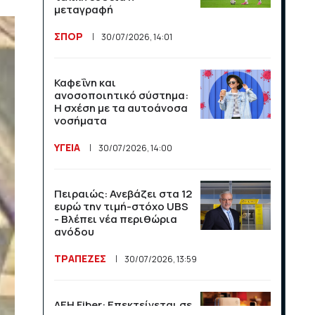
League και το Athens
μεταγραφή
Open στις αθλητικές
μεταδόσεις
ΣΠΟΡ
30/07/2026, 14:01
ΣΠΟΡ
16/07/2026, 11:06
Καφεΐνη και
ανοσοποιητικό σύστημα:
Μαχητικά F-35
Η σχέση με τα αυτοάνοσα
υποδέχθηκαν την εθνική
νοσήματα
Νορβηγίας στο Όσλο
ΥΓΕΙΑ
30/07/2026, 14:00
ΣΠΟΡ
14/07/2026, 13:36
Πειραιώς: Ανεβάζει στα 12
Βραχνάδα στη φωνή: Πότε
ευρώ την τιμή-στόχο UBS
χρειάζεται περαιτέρω
- Βλέπει νέα περιθώρια
έλεγχο;
ανόδου
ΥΓΕΙΑ
ΤΡΑΠΕΖΕΣ
14/07/2026, 13:35
30/07/2026, 13:59
Λογαριασμός ευθύνης για
ΔΕΗ Fiber: Επεκτείνεται σε