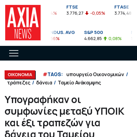
FTSEA
FTSE
FTASE
899,47
-0,04%
3.776,27
-0,05%
3.774,48
-
DOW JONES INDUS. AVG
S&P 500
NAS
35.911,81
-0,56%
4.662,85
0,08%
14.8
#
TAGS:
υπουργείο Οικονομικών
ΟΙΚΟΝΟΜΙΑ
τράπεζες
δάνεια
Ταμείο Ανάκαμψης
Υπογραφήκαν οι
συμφωνίες μεταξύ ΥΠΟΙΚ
και έξι τραπεζών για
δάνεια του Ταμείου