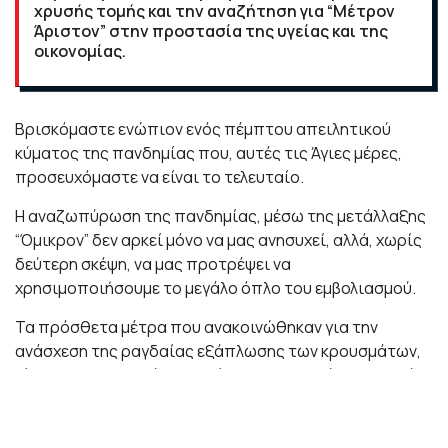
χρυσής τομής και την αναζήτηση για “Μέτρον
Άριστον” στην προστασία της υγείας και της
οικονομίας.
Βρισκόμαστε ενώπιον ενός πέμπτου απειλητικού
κύματος της πανδημίας που, αυτές τις Άγιες μέρες,
προσευχόμαστε να είναι το τελευταίο.
Η αναζωπύρωση της πανδημίας, μέσω της μετάλλαξης
“Όμικρον” δεν αρκεί μόνο να μας ανησυχεί, αλλά, χωρίς
δεύτερη σκέψη, να μας προτρέψει να
χρησιμοποιήσουμε το μεγάλο όπλο του εμβολιασμού.
Τα πρόσθετα μέτρα που ανακοινώθηκαν για την
ανάσχεση της ραγδαίας εξάπλωσης των κρουσμάτων,
είναι περιοριστικά για εστίαση και διασκέδαση, αλλά
οφείλουμε να τα τηρήσουμε όλοι για να αποφύγουμε
ένα πιθανό σενάριο lockdown, που θα θέσει σε κίνδυνο
τις χιλιάδες των επιχειρήσεων, τις θέσεις εργασίας