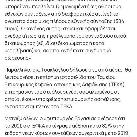
μπορεί να υπερβαίνει (μεμονωμένα ή ως άθροισμα
εθνικών συντάξεων από διαφορετικές αιτίες) το
ανώτατο όριο μιας πλήρους εθνικής σύνταξης (384
ευρώ). Ο κανόνας αυτός ισχύει και εφαρμόζεται,
ανεξαρτήτως της προέλευσης του συνταξιοδοτικού
δικαιώματος (εξ ιδίου δικαιώματος ή κατά
μεταβίβαση) και σε οποιονδήποτε συνδυασμό
σώρευσης».
Παράλληλα, ο κ. Τσακλόγλου δήλωσε ότι, από αύριο, θα
λειτουργήσει η επίσημη ιστοσελίδα του Ταμείου
Επικουρικής Κεφαλαιοποιητικής Ασφάλισης (ΤΕΚΑ),
επισημαίνοντας ότι όλοι οι νέοι ασφαλισμένοι, οι
οποίοι έχουν υποχρέωση επικουρικής ασφάλισης,
εντάσσονται πλέον στο ΤΕΚΑ.
Μεταξύ άλλων, ο υφυπουργός Εργασίας ανέφερε ότι,
το 2021, ο e-ΕΦΚΑ κατέγραψε αύξηση κατά 82% στην
έκδοση νέων κύριων συντάξεων συγκριτικά με το 2019.