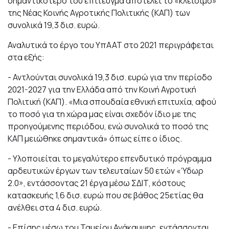
σημαντικότερό του επίτευγμα αποτελεί το «κλείσιμο»
της Νέας Κοινής Αγροτικής Πολιτικής (ΚΑΠ) των
συνολικά 19,3 δισ. ευρώ.
Αναλυτικά το έργο του ΥπΑΑΤ στο 2021 περιγράφεται
στα εξής:
- Αντλούνται συνολικά 19,3 δισ. ευρώ για την περίοδο
2021-2027 για την Ελλάδα από την Κοινή Αγροτική
Πολιτική (ΚΑΠ). «Μια σπουδαία εθνική επιτυχία, αφού
το ποσό για τη χώρα μας είναι σχεδόν ίδιο με της
προηγούμενης περιόδου, ενώ συνολικά το ποσό της
ΚΑΠ μειώθηκε σημαντικά» όπως είπε ο ίδιος.
- Υλοποιείται το μεγαλύτερο επενδυτικό πρόγραμμα
αρδευτικών έργων των τελευταίων 50 ετών «Ύδωρ
2.0», εντάσσοντας 21 έργα μέσω ΣΔΙΤ, κόστους
κατασκευής 1,6 δισ. ευρώ που σε βάθος 25ετίας θα
ανέλθει στα 4 δισ. ευρώ.
- Επίσης μέσω του Ταμείου Ανάκαμψης, εντάσσονται