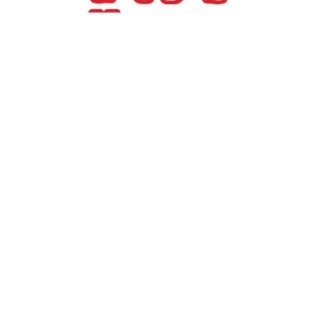
#
TAGS:
Ευρωζώνη
ΟΙΚΟΝΟΜΙΑ
επιχειρηματική δραστηριότητα
Ομικρον
Στο χαμηλότερο επίπεδο
του τελευταίου
εννεαμήνου η
επιχειρηματική