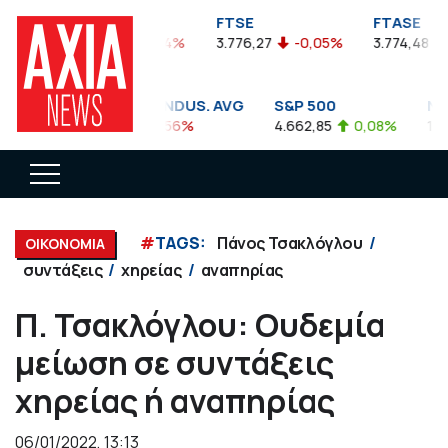
FTSEA
FTSE
FTASE
899,47
-0,04%
3.776,27
-0,05%
3.774,48
-0
DOW JONES INDUS. AVG
S&P 500
NASD
35.911,81
-0,56%
4.662,85
0,08%
14.893
#
TAGS:
Πάνος Τσακλόγλου
ΟΙΚΟΝΟΜΙΑ
συντάξεις
χηρείας
αναπηρίας
Π. Τσακλόγλου: Ουδεμία
μείωση σε συντάξεις
χηρείας ή αναπηρίας
06/01/2022, 13:13