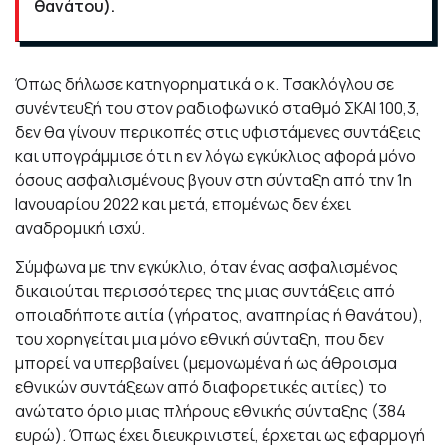
θανάτου).
Όπως δήλωσε κατηγορηματικά ο κ. Τσακλόγλου σε
συνέντευξή του στον ραδιοφωνικό σταθμό ΣΚΑΙ 100,3,
δεν θα γίνουν περικοπές στις υφιστάμενες συντάξεις
και υπογράμμισε ότι η εν λόγω εγκύκλιος αφορά μόνο
όσους ασφαλισμένους βγουν στη σύνταξη από την 1η
Ιανουαρίου 2022 και μετά, επομένως δεν έχει
αναδρομική ισχύ.
Σύμφωνα με την εγκύκλιο, όταν ένας ασφαλισμένος
δικαιούται περισσότερες της μιας συντάξεις από
οποιαδήποτε αιτία (γήρατος, αναπηρίας ή θανάτου),
του χορηγείται μια μόνο εθνική σύνταξη, που δεν
μπορεί να υπερβαίνει (μεμονωμένα ή ως άθροισμα
εθνικών συντάξεων από διαφορετικές αιτίες) το
ανώτατο όριο μιας πλήρους εθνικής σύνταξης (384
ευρώ). Όπως έχει διευκρινιστεί, έρχεται ως εφαρμογή