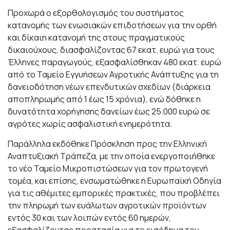
Προχωρά ο εξορθολογισμός του συστήματος
κατανομής των ενωσιακών επιδοτήσεων για την ορθή
και δίκαιη κατανομή της στους πραγματικούς
δικαιούχους, διασφαλίζοντας 67 εκατ. ευρώ για τους
Έλληνες παραγωγούς, εξασφαλίσθηκαν 480 εκατ. ευρώ
από το Ταμείο Εγγυήσεων Αγροτικής Ανάπτυξης για τη
δανειοδότηση νέων επενδυτικών σχεδίων (διάρκεια
αποπληρωμής από 1 έως 15 χρόνια), ενώ δόθηκε η
δυνατότητα χορήγησης δανείων έως 25.000 ευρώ σε
αγρότες χωρίς ασφαλιστική ενημερότητα.
Παράλληλα εκδόθηκε Πρόσκληση προς την Ελληνική
Αναπτυξιακή Τράπεζα, με την οποία ενεργοποιήθηκε
το νέο Ταμείο Μικροπιστώσεων για τον πρωτογενή
τομέα, και επίσης, ενσωματώθηκε η Ευρωπαϊκή Οδηγία
για τις αθέμιτες εμπορικές πρακτικές, που προβλέπει
την πληρωμή των ευάλωτων αγροτικών προϊόντων
εντός 30 και των λοιπών εντός 60 ημερών,