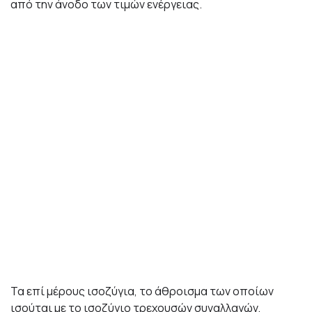
από την άνοδο των τιμών ενέργειας.
Τα επί μέρους ισοζύγια, το άθροισμα των οποίων
ισούται με το ισοζύγιο τρεχουσών συναλλαγών,