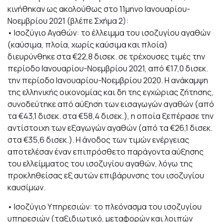
κινήθηκαν ως ακολούθως στο 11μηνο Ιανουαρίου-
Νοεμβρίου 2021 (βλέπε Σχήμα 2):
• Ισοζύγιο Αγαθών: το έλλειμμα του ισοζυγίου αγαθών
(καύσιμα, πλοία, χωρίς καύσιμα και πλοία)
διευρύνθηκε στα €22,8 δισεκ. σε τρέχουσες τιμές την
περίοδο Ιανουαρίου-Νοεμβρίου 2021, από €17,0 δισεκ.
την περίοδο Ιανουαρίου-Νοεμβρίου 2020. Η ανάκαμψη
της ελληνικής οικονομίας και δη της εγχώριας ζήτησης,
συνοδεύτηκε από αύξηση των εισαγωγών αγαθών (από
τα €43,1 δισεκ. στα €58,4 δισεκ.), η οποία ξεπέρασε την
αντίστοιχη των εξαγωγών αγαθών (από τα €26,1 δισεκ.
στα €35,6 δισεκ.). Η άνοδος των τιμών ενέργειας
αποτελέσαν έναν επιπρόσθετο παράγοντα αύξησης
του ελλείμματος του ισοζυγίου αγαθών, λόγω της
προκληθείσας εξ αυτών επιβάρυνσης του ισοζυγίου
καυσίμων.
• Ισοζύγιο Υπηρεσιών: το πλεόνασμα του ισοζυγίου
υπηρεσιών (ταξιδιωτικό, μεταφορών και λοιπών