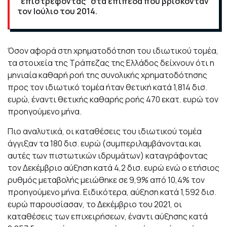
"επιστρέφοντας" στα επίπεδα που βρίσκονταν
τον Ιούλιο του 2014.
Όσον αφορά στη χρηματοδότηση του ιδιωτικού τομέα,
τα στοιχεία της Τράπεζας της Ελλάδος δείχνουν ότι η
μηνιαία καθαρή ροή της συνολικής χρηματοδότησης
προς τον ιδιωτικό τομέα ήταν θετική κατά 1,814 δισ.
ευρώ, έναντι θετικής καθαρής ροής 470 εκατ. ευρώ τον
προηγούμενο μήνα.
Πιο αναλυτικά, οι καταθέσεις του ιδιωτικού τομέα
άγγιξαν τα 180 δισ. ευρώ (συμπεριλαμβάνονται και
αυτές των πιστωτικών ιδρυμάτων) καταγράφοντας
τον Δεκέμβριο αύξηση κατά 4,2 δισ. ευρώ ενώ ο ετήσιος
ρυθμός μεταβολής μειώθηκε σε 9,9% από 10,4% τον
προηγούμενο μήνα. Ειδικότερα, αύξηση κατά 1,592 δισ.
ευρώ παρουσίασαν, το Δεκέμβριο του 2021, οι
καταθέσεις των επιχειρήσεων, έναντι αύξησης κατά