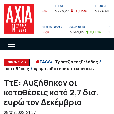
FTSEA
FTSE
FTASE
899,47
-0,04%
3.776,27
-0,05%
3.774,48
-0
DOW JONES INDUS. AVG
S&P 500
NASD
35.911,81
-0,56%
4.662,85
0,08%
14.893
#
TAGS:
Τράπεζα της Ελλάδος
ΟΙΚΟΝΟΜΙΑ
καταθέσεις
χρηματοδότηση επιχειρήσεων
ΤτΕ: Αυξήθηκαν οι
καταθέσεις κατά 2,7 δισ.
ευρώ τον Δεκέμβριο
28/01/2022, 21:27