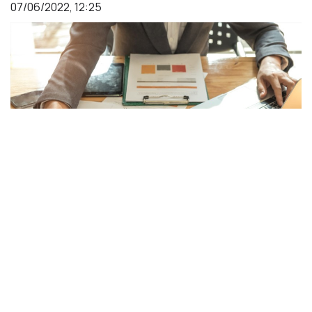
07/06/2022, 12:25
Χωρίς κανέναν περιορισμό και χωρίς
προηγούμενη ειδοποίηση θα «μπουκάρει» στα
γραφεία των επιχειρήσεων αναζητώντας
φοροδιαφυγή ή μαύρο χρήμα
Άμεση πρόσβαση
στα
στοιχεία
των μετόχων των