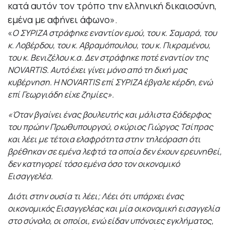
κατά αυτόν τον τρόπο την ελληνική δικαιοσύνη,
εμένα με αφήνει άφωνο».
«
Ο ΣΥΡΙΖΑ στράφηκε εναντίον εμού, του κ. Σαμαρά, του
κ. Λοβέρδου, του κ. Αβραμόπουλου, του κ. Πικραμένου,
του κ. Βενιζέλου κ.α. Δεν στράφηκε ποτέ εναντίον της
NOVARTIS. Αυτό έχει γίνει μόνο από τη δική μας
κυβέρνηση. Η NOVARTIS επί ΣΥΡΙΖΑ έβγαλε κέρδη, ενώ
επί Γεωργιάδη είχε ζημίες».
«Όταν βγαίνει ένας βουλευτής και μάλιστα ξάδερφος
του πρώην Πρωθυπουργού, ο κύριος Γιώργος Τσίπρας
και λέει με τέτοια ελαφρότητα στην τηλεόραση ότι
βρέθηκαν σε εμένα λεφτά τα οποία δεν έχουν ερευνηθεί,
δεν κατηγορεί τόσο εμένα όσο τον οικονομικό
Εισαγγελέα.
Διότι στην ουσία τι λέει; Λέει ότι υπάρχει ένας
οικονομικός Εισαγγελέας και μία οικονομική εισαγγελία
στο σύνολο, οι οποίοι, ενώ είδαν υπόνοιες εγκλήματος,