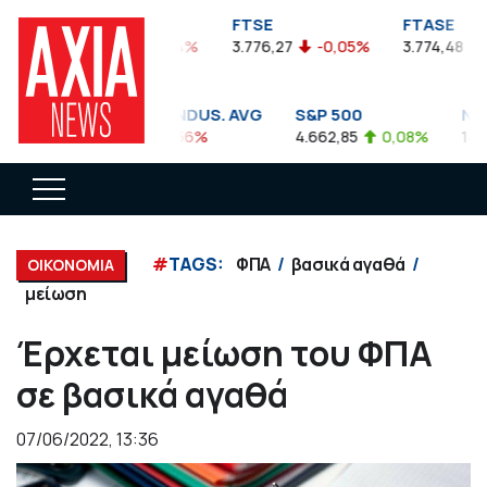
FTSEA
FTSE
FTASE
899,47
-0,04%
3.776,27
-0,05%
3.774,48
-0
DOW JONES INDUS. AVG
S&P 500
NASD
35.911,81
-0,56%
4.662,85
0,08%
14.893
#
TAGS:
ΦΠΑ
βασικά αγαθά
ΟΙΚΟΝΟΜΙΑ
μείωση
Έρχεται μείωση του ΦΠΑ
σε βασικά αγαθά
07/06/2022, 13:36