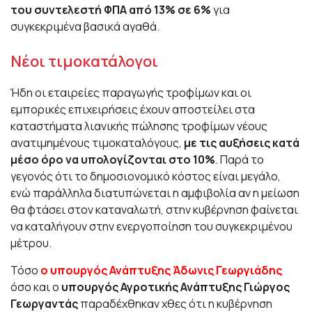
του συντελεστή ΦΠΑ από 13% σε 6%
για
συγκεκριμένα βασικά αγαθά.
Νέοι τιμοκατάλογοι
Ήδη οι εταιρείες παραγωγής τροφίμων και οι
εμπορικές επιχειρήσεις έχουν αποστείλει στα
καταστήματα λιανικής πώλησης τροφίμων νέους
ανατιμημένους τιμοκαταλόγους,
με τις αυξήσεις κατά
μέσο όρο να υπολογίζονται στο 10%
. Παρά το
γεγονός ότι το δημοσιονομικό κόστος είναι μεγάλο,
ενώ παράλληλα διατυπώνεται η αμφιβολία αν η μείωση
θα φτάσει στον καταναλωτή, στην κυβέρνηση φαίνεται
να καταλήγουν στην ενεργοποίηση του συγκεκριμένου
μέτρου.
Τόσο
ο υπουργός Ανάπτυξης Άδωνις Γεωργιάδης
όσο και ο
υπουργός Αγροτικής Ανάπτυξης Γιώργος
Γεωργαντάς
παραδέχθηκαν χθες ότι η κυβέρνηση