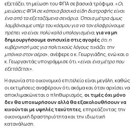
εξετάζει τη μείωση του ΦΠΑ σε βασικά τρόφιμα. «
Οι
μειώσεις ΦΠΑ σε κάποια βασικά είδη διατροφής είναι
ένα από τα εξεταζόμενα σενάρια. Όποια μέτρα όμως
λαμβάνουμε υπέρ του κόσμου για να τον ελαφρύνουμε
πρέπει να είναι πολύ καλά υπολογισμένα,
για να μη
δημιουργήσουμε ανησυχία στις αγορές
ότι η
κυβέρνησή μας για πολιτικούς λόγους τινάζει την
μπάνκα στον αέρα
», ανέφερε ο κ. Γεωργιάδης, ενώ και ο
κ. Γεωργαντάς υπογράμμισε ότι «
είναι ένα μέτρο που
εξετάζεται
».
Η αγωνία στο οικονομικό επιτελείο είναι μεγάλη, καθώς
οι εκτιμήσεις αναφέρουν ότι ακόμα και όταν αρχίσει να
αποκλιμακώνεται ο πληθωρισμός,
οι τιμές όχι μόνο
δεν θα υποχωρήσουν αλλά θα εξακολουθήσουν να
κινούνται με υψηλές ταχύτητες
, επηρεάζοντας την
οικονομική δραστηριότητα και την ιδιωτική
κατανάλωση.