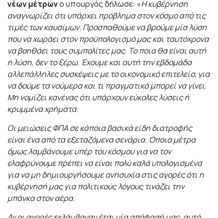
νέων μέτρων
ο υπουργός δήλωσε: «
Η κυβέρνηση
αναγνωρίζει ότι υπάρχει πρόβλημα στον κόσμο από τις
τιμές των καυσίμων. Προσπαθούμε να βρούμε μία λύση
που να χωράει στον προϋπολογισμό μας και ταυτόχρονα
να βοηθάει τους συμπολίτες μας. Το ποια θα είναι αυτή
η λύση, δεν το ξέρω. Έχουμε και αυτή την εβδομάδα
αλλεπάλληλες συσκέψεις με το οικονομικό επιτελείο, για
να δούμε τα νούμερα και τι πραγματικά μπορεί να γίνει.
Μη νομίζει κανένας ότι υπάρχουν εύκολες λύσεις ή
κρυμμένα χρήματα
.
Οι μειώσεις ΦΠΑ σε κάποια βασικά είδη διατροφής
είναι ένα από τα εξεταζόμενα σενάρια. Όποια μέτρα
όμως λαμβάνουμε υπέρ του κόσμου για να τον
ελαφρύνουμε πρέπει να είναι πολύ καλά υπολογισμένα
για να μη δημιουργήσουμε ανησυχία στις αγορές ότι η
κυβέρνησή μας για πολιτικούς λόγους τινάζει την
μπάνκα στον αέρα.
Αν οι αγορές εκλάμβαναν έτσι μία απόφασή μας, αυτό