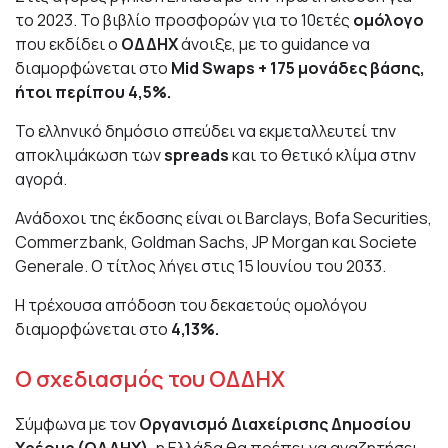
το 2023. Το βιβλίο προσφορών για το 10ετές
ομόλογο
που εκδίδει ο
ΟΔΔΗΧ
άνοιξε, με το guidance να
διαμορφώνεται στο
Mid Swaps + 175 μονάδες βάσης,
ήτοι περίπου 4,5%.
Το ελληνικό δημόσιο σπεύδει να εκμεταλλευτεί την
αποκλιμάκωση των
spreads
και το θετικό κλίμα στην
αγορά.
Ανάδοχοι της έκδοσης είναι οι Barclays, Bofa Securities,
Commerzbank, Goldman Sachs, JP Morgan και Societe
Generale. Ο τίτλος λήγει στις 15 Ιουνίου του 2033.
Η τρέχουσα απόδοση του δεκαετούς ομολόγου
διαμορφώνεται στο
4,13%.
Ο σχεδιασμός του ΟΔΔΗΧ
Σύμφωνα με τον
Οργανισμό Διαχείρισης Δημοσίου
Χρέους (ΟΔΔΗΧ),
η Ελλάδα θα πρέπει να αναζητήσει