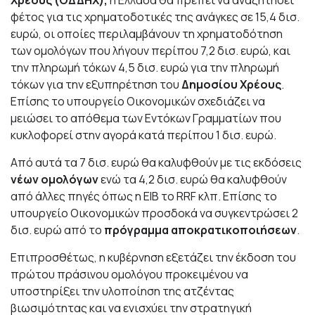
φέτος για τις χρηματοδοτικές της ανάγκες σε 15,4 δισ.
ευρώ, οι οποίες περιλαμβάνουν τη χρηματοδότηση
των ομολόγων που λήγουν περίπου 7,2 δισ. ευρώ, και
την πληρωμή τόκων 4,5 δισ. ευρώ για την πληρωμή
τόκων για την εξυπηρέτηση του
Δημοσίου Χρέους
.
Επίσης το υπουργείο Οικονομικών σχεδιάζει να
μειώσει το απόθεμα των Εντόκων Γραμματίων που
κυκλοφορεί στην αγορά κατά περίπου 1 δισ. ευρώ.
Από αυτά τα 7 δισ. ευρώ θα καλυφθούν με τις εκδόσεις
νέων ομολόγων
ενώ τα 4,2 δισ. ευρώ θα καλυφθούν
από άλλες πηγές όπως η EIB το RRF κλπ. Επίσης το
υπουργείο Οικονομικών προσδοκά να συγκεντρώσει 2
δισ. ευρώ από το
πρόγραμμα αποκρατικοποιήσεων
.
Επιπροσθέτως, η κυβέρνηση εξετάζει την έκδοση του
πρώτου πράσινου ομολόγου προκειμένου να
υποστηρίξει την υλοποίηση της ατζέντας
βιωσιμότητας και να ενισχύει την στρατηγική