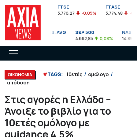
FTSEA
FTSE
FTASE
899,47
-0,04%
3.776,27
-0,05%
3.774,48
-0,10%
DOW JONES INDUS. AVG
S&P 500
NASDAQ 
35.911,81
-0,56%
4.662,85
0,08%
14.893,75
#
TAGS:
10ετές
ομόλογο
ΟΙΚΟΝΟΜΙΑ
απόδοση
Στις αγορές η Ελλάδα –
Άνοιξε το βιβλίο για το
10ετές ομόλογο με
guidance 4,5%