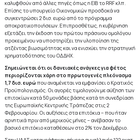
καλυφθούν από άλλες πηγές όπως η EIB το RRF κλπ.
Επίσης το υπουργείο Οικονομικών προσδοκά να
συγκεντρώσει 2 δισ. ευρώ από το πρόγραμμα
αποκρατικοποιήσεων. Επιπροσθέτως, η κυβέρνηση
εξετάζει την έκδοση του πρώτου πράσινου ομολόγου
προκειμένου να υποστηρίξει την υλοποίηση της
ατζέντας βιωσιμότητας και να ενισχύει την στρατηγική
χρηματοδότησης του ΟΔΔΗΧ.
Σημειώνεται ότι οι δανειακές ανάγκες για φέτος
περιορίζονται χάρη στο πρρωτογενές πλεόνασμα
1,7 δισ. ευρώ
που αναμένεται να εμφανίσει ο Κρατικός
Προϋπολογισμός. Οι αγορές τιμολογούν με αύξηση των
επιτοκίων κατά 50 μονάδες βάσης κατά τη συνεδρίαση
της Ευρωπαϊκής Κεντρικής Τράπεζας στις 2
Φεβρουαρίου. Οι αυξήσεις στα επιτόκια – που ήταν
αρνητικά πριν από μερικούς μήνες – ανέβασαν το
βασικό επιτόκιο καταθέσεων στο 2% τον Δεκέμβριο.