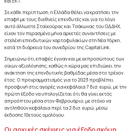
και ΕΚΤ.
Σε κάθε περίπτωση, η Ελλάδα θέλει να κρατήσει την
επαφή με τους διεθνείς επενδυτές και για το λόγο
αυτό άλλωστε Σταϊκούρας και Τσάκωνας του ΟΔΔΗΧ,
είχαν τον περασμένο μήνα αρκετές συναντήσεις με
στελέχη επενδυτικών χαρτοφυλακίων στη Νέα Υόρκη,
κατά τη διάρκεια του συνεδρίου της Capital Link.
Σημειώνω ότι επαφές έγιναν και με εκπροσώπους των
οίκων αξιολόγησης, καθώς η χώρα μας επιδιώκει την
ανάκτηση της επενδυτικής βαθμίδας μέσα στο τρέχον
έτος. Ο προγραμματισμός για το 2023 προβλέπει
προσφυγή στις αγορές για κεφάλαια 7 δισ. ευρώ, με την
πρώτη έξοδο να υπολογίζεται ότι θα γίνει εκτός
απροόπτου μέσα στον Φεβρουάριο, με στόχο να
αντληθούν κεφάλαια περί τα 2 δισ. ευρώ, μέσω
έκδοσης 10ετούς ομολόγου.
Οι αρχικές σκέψεις για έξοδο ακόμη