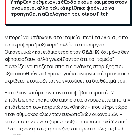
Υπήρξαν σκέψεις για έξοδο ακόμα και μέσα στον
Ιανουάριο, αλλά τελικά κρίθηκε φρόνιμο να
προηγηθεί η αξιολόγηση του οίκου Fitch
Μπορεί να υπάρχουν στο “ταμείο” περί τα 38 δισ., από
το περίφημο “μαξιλάρι”, αλλά στο υπουργείο
Οικονομικών και ειδικότερα στον
ΟΔΔΗΧ
, όχι μόνο δεν
εφησυχάζουν, αλλά γνωρίζοντας ότι το “ταμείο”
συνεχίζει να πιέζεται από τις ανάγκες στήριξης που
εξακολουθούν να δημιουργούν η ενεργειακή κρίση και η
ακρίβεια, ετοιμάζεται να ενισχύσει τα διαθέσιμά του.
Επιπλέον, υπάρχουν πάντα οι φόβοι περαιτέρω
επιδείνωσης της κατάστασης στις αγορές είτε από την
επιδείνωση των καιρικών συνθηκών – που μέχρι τώρα
ήταν σύμμαχος όλων των ευρωπαϊκών οικονομιών –
είτε από την συνεχιζόμενη αύξηση των επιτοκίων από
όλες τις κεντρικές τράπεζες και πρωτίστως τις Fed