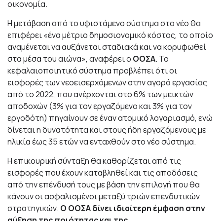
οικονομία.
Η μετάβαση από το υφιστάμενο σύστημα στο νέο θα
επιφέρει «ένα μέτριο δημοσιονομικό κόστος, το οποίο
αναμένεται να αυξάνεται σταδιακά και να κορυφωθεί
στα μέσα του αιώνα», αναφέρει ο
ΟΟΣΑ
. Το
κεφαλαιοποιητικό σύστημα προβλέπει ότι οι
εισφορές των νεοεισερχόμενων στην αγορά εργασίας
από το 2022, που ανέρχονται στο 6% των μεικτών
αποδοχών (3% για τον εργαζόμενο και 3% για τον
εργοδότη) πηγαίνουν σε έναν ατομικό λογαριασμό, ενώ
δίνεται η δυνατότητα και στους ήδη εργαζόμενους με
ηλικία έως 35 ετών να ενταχθούν στο νέο σύστημα.
Η επικουρική σύνταξη θα καθορίζεται από τις
εισφορές που έχουν καταβληθεί και τις αποδόσεις
από την επένδυσή τους με βάση την επιλογή που θα
κάνουν οι ασφαλισμένοι μεταξύ τριών επενδυτικών
στρατηγικών.
Ο ΟΟΣΑ δίνει ιδιαίτερη έμφαση στην
αύξηση της ποιότητας και της