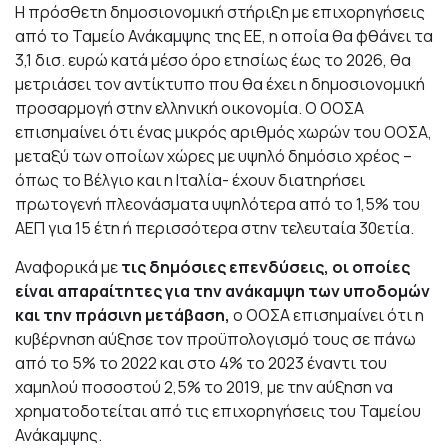
Η πρόσθετη δημοσιονομική στήριξη με επιχορηγήσεις
από το Ταμείο Ανάκαμψης της ΕΕ, η οποία θα φθάνει τα
3,1 δισ. ευρώ κατά μέσο όρο ετησίως έως το 2026, θα
μετριάσει τον αντίκτυπο που θα έχει η δημοσιονομική
προσαρμογή στην ελληνική οικονομία. Ο ΟΟΣΑ
επισημαίνει ότι ένας μικρός αριθμός χωρών του ΟΟΣΑ,
μεταξύ των οποίων χώρες με υψηλό δημόσιο χρέος –
όπως το Βέλγιο και η Ιταλία- έχουν διατηρήσει
πρωτογενή πλεονάσματα υψηλότερα από το 1,5% του
ΑΕΠ για 15 έτη ή περισσότερα στην τελευταία 30ετία.
Αναφορικά με
τις δημόσιες επενδύσεις, οι οποίες
είναι απαραίτητες για την ανάκαμψη των υποδομών
και την
πράσινη μετάβαση,
ο ΟΟΣΑ επισημαίνει ότι η
κυβέρνηση αύξησε τον προϋπολογισμό τους σε πάνω
από το 5% το 2022 και στο 4% το 2023 έναντι του
χαμηλού ποσοστού 2,5% το 2019, με την αύξηση να
χρηματοδοτείται από τις επιχορηγήσεις του Ταμείου
Ανάκαμψης.