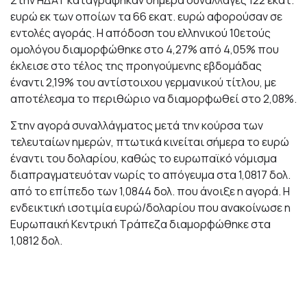
Στην ΗΔΑΤ καταγράφηκαν σήμερα συναλλαγές 122 εκατ.
ευρώ εκ των οποίων τα 66 εκατ. ευρώ αφορούσαν σε
εντολές αγοράς. Η απόδοση του ελληνικού 10ετούς
ομολόγου διαμορφώθηκε στο 4,27% από 4,05% που
έκλεισε στο τέλος της προηγούμενης εβδομάδας
έναντι 2,19% του αντίστοιχου γερμανικού τίτλου, με
αποτέλεσμα το περιθώριο να διαμορφωθεί στο 2,08%.
Στην αγορά συναλλάγματος μετά την κούρσα των
τελευταίων ημερών, πτωτικά κινείται σήμερα το ευρώ
έναντι του δολαρίου, καθώς το ευρωπαϊκό νόμισμα
διαπραγματευόταν νωρίς το απόγευμα στα 1,0817 δολ.
από το επίπεδο των 1,0844 δολ. που άνοιξε η αγορά. Η
ενδεικτική ισοτιμία ευρώ/δολαρίου που ανακοίνωσε η
Ευρωπαική Κεντρική Τράπεζα διαμορφώθηκε στα
1,0812 δολ.