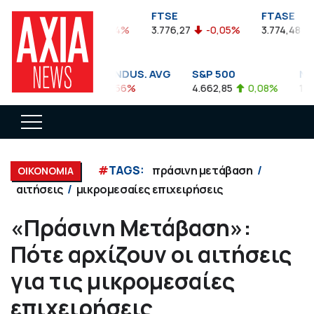
FTSEA
FTSE
FTASE
899,47
-0,04%
3.776,27
-0,05%
3.774,48
-
DOW JONES INDUS. AVG
S&P 500
NAS
35.911,81
-0,56%
4.662,85
0,08%
14.89
#
TAGS:
πράσινη μετάβαση
ΟΙΚΟΝΟΜΙΑ
αιτήσεις
μικρομεσαίες επιχειρήσεις
«Πράσινη Μετάβαση»:
Πότε αρχίζουν οι αιτήσεις
για τις μικρομεσαίες
επιχειρήσεις