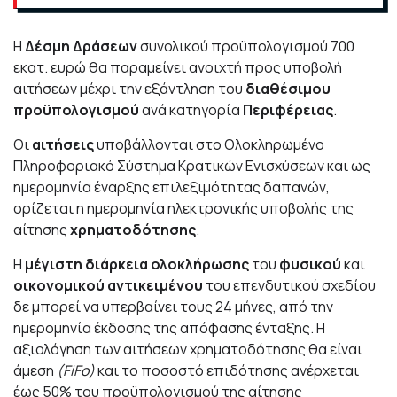
H
Δέσμη Δράσεων
συνολικού προϋπολογισμού 700
εκατ. ευρώ θα παραμείνει ανοιχτή προς υποβολή
αιτήσεων μέχρι την εξάντληση του
διαθέσιμου
προϋπολογισμού
ανά κατηγορία
Περιφέρειας
.
Οι
αιτήσεις
υποβάλλονται στο Ολοκληρωμένο
Πληροφοριακό Σύστημα Κρατικών Ενισχύσεων και ως
ημερομηνία έναρξης επιλεξιμότητας δαπανών,
ορίζεται η ημερομηνία ηλεκτρονικής υποβολής της
αίτησης
χρηματοδότησης
.
Η
μέγιστη διάρκεια ολοκλήρωσης
του
φυσικού
και
οικονομικού αντικειμένου
του επενδυτικού σχεδίου
δε μπορεί να υπερβαίνει τους 24 μήνες, από την
ημερομηνία έκδοσης της απόφασης ένταξης. Η
αξιολόγηση των αιτήσεων χρηματοδότησης θα είναι
άμεση
(FiFo)
και το ποσοστό επιδότησης ανέρχεται
έως 50% του προϋπολογισμού της αίτησης