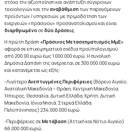
στόχο την αξιοποίηση και ανάπτυξη σύγχρονων
τεχνολογιών και την
αναβάθμιση
των παραγόμενων
προϊόντων / υπηρεσιών, με πριμοδότηση των
ενεργειών «πράσινου» προσανατολισμού και είναι
διαρθρωμένο
σε
δύο Δράσεις
.
Η πρώτη δράση
«Πράσινος Μετασχηματισμός ΜμΕ»
αφορά σε επιχειρηματικά σχέδια προϋπολογισμού
από 200.00 ευρώ έως 1.000.000 ευρώ. Η συνολική
Δημόσια Δαπάνη της ανέρχεται σε 300.000.000 ευρώ
και κατανέμεται ως εξής:
-Λιγότερο
Ανεπτυγμένες Περιφέρειες
(Βόρειο Αιγαίο,
Ανατολική Μακεδονία – Θράκη, Κεντρική Μακεδονία,
Ήπειρος, Θεσσαλία, Δυτική Ελλάδα, Κρήτη, Δυτική
Μακεδονία, Ιόνια Νησιά, Στερεά Ελλάδα,
Πελοπόννησος) 234.000.000 ευρώ.
-Περιφέρειες σε
Μετάβαση
(Αττική και Νότιο Αιγαίο)
66.000.000 ευρώ.