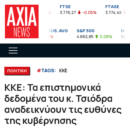
FTSEA
FTSE
FTASE
899,47
-0,04%
3.776,27
-0,05%
3.774,48
-0,
DOW JONES INDUS. AVG
S&P 500
NASDA
35.911,81
-0,56%
4.662,85
0,08%
14.893,
#
TAGS:
ΚΚΕ
ΠΟΛΙΤΙΚΗ
ΚΚΕ: Τα επιστημονικά
δεδομένα του κ. Τσιόδρα
αναδεικνύουν τις ευθύνες
της κυβέρνησης