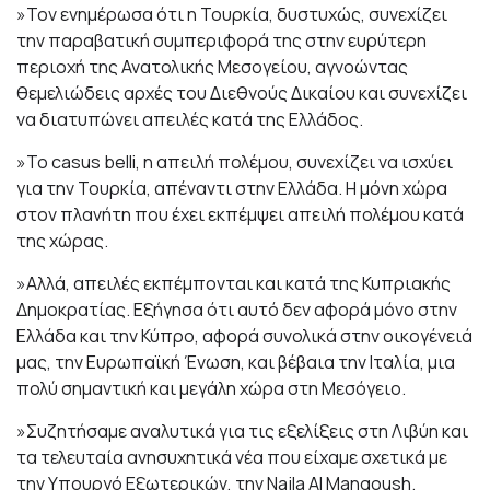
»Τον ενημέρωσα ότι η Τουρκία, δυστυχώς, συνεχίζει
την παραβατική συμπεριφορά της στην ευρύτερη
περιοχή της Ανατολικής Μεσογείου, αγνοώντας
θεμελιώδεις αρχές του Διεθνούς Δικαίου και συνεχίζει
να διατυπώνει απειλές κατά της Ελλάδος.
»Το casus belli, η απειλή πολέμου, συνεχίζει να ισχύει
για την Τουρκία, απέναντι στην Ελλάδα. Η μόνη χώρα
στον πλανήτη που έχει εκπέμψει απειλή πολέμου κατά
της χώρας.
»Αλλά, απειλές εκπέμπονται και κατά της Κυπριακής
Δημοκρατίας. Εξήγησα ότι αυτό δεν αφορά μόνο στην
Ελλάδα και την Κύπρο, αφορά συνολικά στην οικογένειά
μας, την Ευρωπαϊκή Ένωση, και βέβαια την Ιταλία, μια
πολύ σημαντική και μεγάλη χώρα στη Μεσόγειο.
»Συζητήσαμε αναλυτικά για τις εξελίξεις στη Λιβύη και
τα τελευταία ανησυχητικά νέα που είχαμε σχετικά με
την Υπουργό Εξωτερικών, την Najla Al Mangoush.