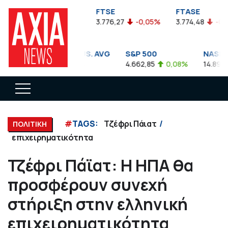
FTSEA
FTSE
FTASE
899,47
-0,04%
3.776,27
-0,05%
3.774,48
-0,10%
DOW JONES INDUS. AVG
S&P 500
NASDAQ 
35.911,81
-0,56%
4.662,85
0,08%
14.893,75
#
TAGS:
Τζέφρι Πάιατ
ΠΟΛΙΤΙΚΗ
επιχειρηματικότητα
Τζέφρι Πάϊατ: Η ΗΠΑ θα
προσφέρουν συνεχή
στήριξη στην ελληνική
επιχειρηματικότητα