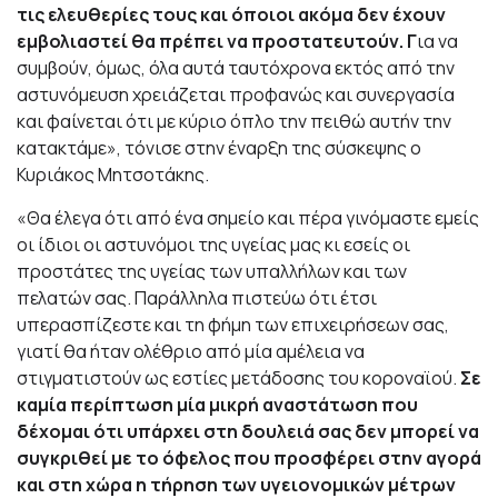
τις ελευθερίες τους και όποιοι ακόμα δεν έχουν
εμβολιαστεί θα πρέπει να προστατευτούν. Γ
ια να
συμβούν, όμως, όλα αυτά ταυτόχρονα εκτός από την
αστυνόμευση χρειάζεται προφανώς και συνεργασία
και φαίνεται ότι με κύριο όπλο την πειθώ αυτήν την
κατακτάμε», τόνισε στην έναρξη της σύσκεψης ο
Κυριάκος Μητσοτάκης.
«Θα έλεγα ότι από ένα σημείο και πέρα γινόμαστε εμείς
οι ίδιοι οι αστυνόμοι της υγείας μας κι εσείς οι
προστάτες της υγείας των υπαλλήλων και των
πελατών σας. Παράλληλα πιστεύω ότι έτσι
υπερασπίζεστε και τη φήμη των επιχειρήσεων σας,
γιατί θα ήταν ολέθριο από μία αμέλεια να
στιγματιστούν ως εστίες μετάδοσης του κοροναϊού.
Σε
καμία περίπτωση μία μικρή αναστάτωση που
δέχομαι ότι υπάρχει στη δουλειά σας δεν μπορεί να
συγκριθεί με το όφελος που προσφέρει στην αγορά
και στη χώρα η τήρηση των υγειονομικών μέτρων