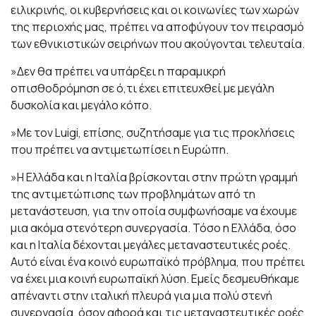
ειλικρινής, οι κυβερνήσεις και οι κοινωνίες των χωρών
της περιοχής μας, πρέπει να αποφύγουν τον πειρασμό
των εθνικιστικών σειρήνων που ακούγονται τελευταία.
»Δεν θα πρέπει να υπάρξει η παραμικρή
οπισθοδρόμηση σε ό,τι έχει επιτευχθεί με μεγάλη
δυσκολία και μεγάλο κόπο.
»Με τον Luigi, επίσης, συζητήσαμε για τις προκλήσεις
που πρέπει να αντιμετωπίσει η Ευρώπη.
»Η Ελλάδα και η Ιταλία βρίσκονται στην πρώτη γραμμή
της αντιμετώπισης των προβλημάτων από τη
μετανάστευση, για την οποία συμφωνήσαμε να έχουμε
μια ακόμα στενότερη συνεργασία. Τόσο η Ελλάδα, όσο
και η Ιταλία δέχονται μεγάλες μεταναστευτικές ροές.
Αυτό είναι ένα κοινό ευρωπαϊκό πρόβλημα, που πρέπει
να έχει μια κοινή ευρωπαϊκή λύση. Εμείς δεσμευθήκαμε
απέναντι στην ιταλική πλευρά για μια πολύ στενή
συνεργασία, όσον αφορά και τις μεταναστευτικές ροές