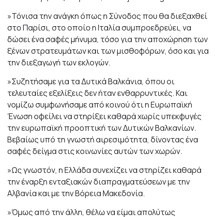
»Τόνισα την ανάγκη όπως η Σύνοδος που θα διεξαχθεί
στο Παρίσι, στο οποίο η Ιταλία συμπροεδρεύει, να
δώσει ένα σαφές μήνυμα, τόσο για την αποχώρηση των
ξένων στρατευμάτων και των μισθοφόρων, όσο και για
την διεξαγωγή των εκλογών.
»Συζητήσαμε για τα Δυτικά Βαλκάνια, όπου οι
τελευταίες εξελίξεις δεν ήταν ενθαρρυντικές. Και
νομίζω συμφωνήσαμε από κοινού ότι η Ευρωπαϊκή
Ένωση οφείλει να στηρίξει καθαρά χωρίς υπεκφυγές
την ευρωπαϊκή προοπτική των Δυτικών Βαλκανίων.
Βεβαίως υπό τη γνωστή αιρεσιμότητα, δίνοντας ένα
σαφές δείγμα στις κοινωνίες αυτών των χωρών.
»Ως γνωστόν, η Ελλάδα συνεχίζει να στηρίζει καθαρά
την έναρξη ενταξιακών διαπραγματεύσεων με την
Αλβανία και με την Βόρεια Μακεδονία.
»Όμως από την άλλη, θέλω να είμαι απολύτως