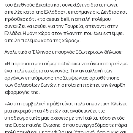
του Διεθνούς Δικαίου και συνεχίζει να διατυπώνει
απειλές κατά της Ελλάδας», επισήμανε ο κ. Δένδιας και
πρόσθεσε ότι «το casus belli, η απειλή πολέμου,
συνεχίζει να ισχύει για την Τουρκία, απέναντι στην
Ελλάδα. Η μόνη χώρα στον πλανήτη που έχει εκπέμψει
απειλή πολέμου κατά της χώρας».
Αναλυτικά ο Έλληνας υπουργός Εξωτερικών δήλωσε:
«Η παρουσία μου σήμερα εδώ έχει να κάνει καταρχήν με
ένα πολύ ευχάριστο γεγονός. Την ανταλλαγή των
οργάνων επικύρωσης της Συμφωνίας οριοθέτησης
των θαλασσίων ζωνών, η οποία επιτρέπει την έναρξη
εφαρμογής της.
»Αυτή η συμβολική πράξη είναι πολύ σημαντική. Κλείνει
μια εκκρεμότητα 45 ετών και αναδεικνύει τις
υποδειγματικές μας σχέσεις με την Ιταλία, τόσο εντός
της Ευρωπαϊκής Ένωσης, όπου συνεργαζόμαστε πάρα
πολύ στενά και με τον φίλο μου Υπουργό, όσο όμως και