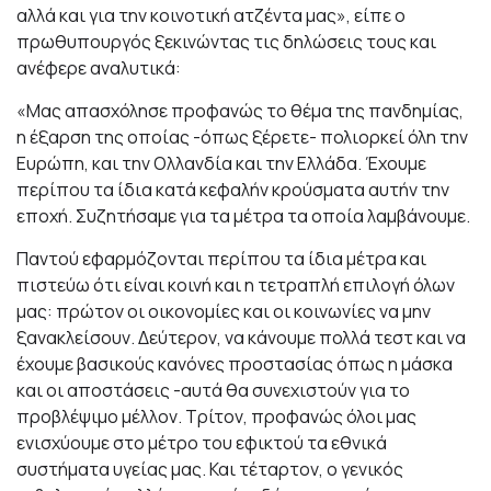
αλλά και για την κοινοτική ατζέντα μας», είπε ο
πρωθυπουργός ξεκινώντας τις δηλώσεις τους και
ανέφερε αναλυτικά:
«Μας απασχόλησε προφανώς το θέμα της πανδημίας,
η έξαρση της οποίας -όπως ξέρετε- πολιορκεί όλη την
Ευρώπη, και την Ολλανδία και την Ελλάδα. Έχουμε
περίπου τα ίδια κατά κεφαλήν κρούσματα αυτήν την
εποχή. Συζητήσαμε για τα μέτρα τα οποία λαμβάνουμε.
Παντού εφαρμόζονται περίπου τα ίδια μέτρα και
πιστεύω ότι είναι κοινή και η τετραπλή επιλογή όλων
μας: πρώτον οι οικονομίες και οι κοινωνίες να μην
ξανακλείσουν. Δεύτερον, να κάνουμε πολλά τεστ και να
έχουμε βασικούς κανόνες προστασίας όπως η μάσκα
και οι αποστάσεις -αυτά θα συνεχιστούν για το
προβλέψιμο μέλλον. Τρίτον, προφανώς όλοι μας
ενισχύουμε στο μέτρο του εφικτού τα εθνικά
συστήματα υγείας μας. Και τέταρτον, ο γενικός