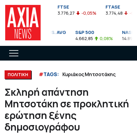
FTSEA
FTSE
FTASE
899,47
-0,04%
3.776,27
-0,05%
3.774,48
-0,10%
DOW JONES INDUS. AVG
S&P 500
NASDAQ
35.911,81
-0,56%
4.662,85
0,08%
14.893,75
#
TAGS:
Κυριάκος Μητσοτάκης
ΠΟΛΙΤΙΚΗ
Σκληρή απάντηση
Μητσοτάκη σε προκλητική
ερώτηση ξένης
δημοσιογράφου