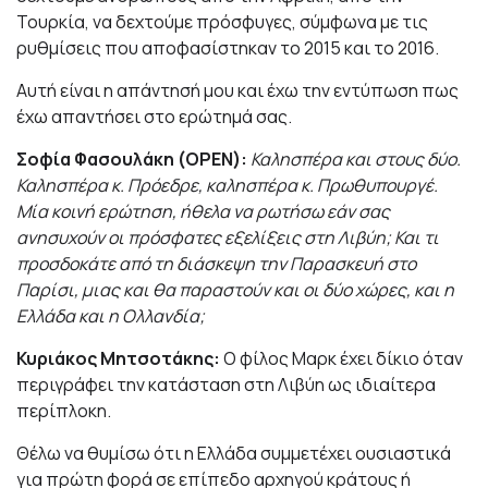
Τουρκία, να δεχτούμε πρόσφυγες, σύμφωνα με τις
ρυθμίσεις που αποφασίστηκαν το 2015 και το 2016.
Αυτή είναι η απάντησή μου και έχω την εντύπωση πως
έχω απαντήσει στο ερώτημά σας.
Σοφία Φασουλάκη (OPEN):
Καλησπέρα και στους δύο.
Καλησπέρα κ. Πρόεδρε, καλησπέρα κ. Πρωθυπουργέ.
Mία κοινή ερώτηση, ήθελα να ρωτήσω εάν σας
ανησυχούν οι πρόσφατες εξελίξεις στη Λιβύη; Και τι
προσδοκάτε από τη διάσκεψη την Παρασκευή στο
Παρίσι, μιας και θα παραστούν και οι δύο χώρες, και η
Ελλάδα και η Ολλανδία;
Κυριάκος Μητσοτάκης:
Ο φίλος Μαρκ έχει δίκιο όταν
περιγράφει την κατάσταση στη Λιβύη ως ιδιαίτερα
περίπλοκη.
Θέλω να θυμίσω ότι η Ελλάδα συμμετέχει ουσιαστικά
για πρώτη φορά σε επίπεδο αρχηγού κράτους ή