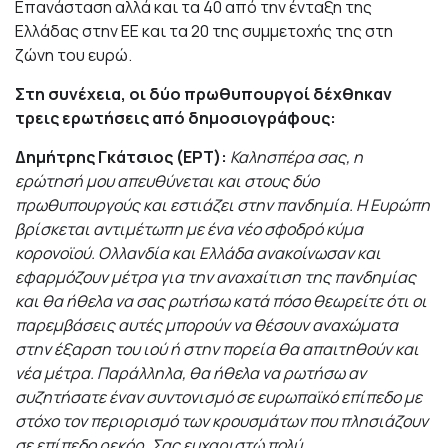
Επανάσταση αλλά και τα 40 από την ένταξη της
Ελλάδας στην ΕΕ και τα 20 της συμμετοχής της στη
ζώνη του ευρώ.
Στη συνέχεια, οι δύο πρωθυπουργοί δέχθηκαν
τρεις ερωτήσεις από δημοσιογράφους:
Δημήτρης Γκάτσιος (ΕΡΤ):
Καλησπέρα σας, η
ερώτησή μου απευθύνεται και στους δύο
πρωθυπουργούς και εστιάζει στην πανδημία. Η Ευρώπη
βρίσκεται αντιμέτωπη με ένα νέο σφοδρό κύμα
κορονοϊού. Ολλανδία και Ελλάδα ανακοίνωσαν και
εφαρμόζουν μέτρα για την αναχαίτιση της πανδημίας
και θα ήθελα να σας ρωτήσω κατά πόσο θεωρείτε ότι οι
παρεμβάσεις αυτές μπορούν να θέσουν αναχώματα
στην έξαρση του ιού ή στην πορεία θα απαιτηθούν και
νέα μέτρα. Παράλληλα, θα ήθελα να ρωτήσω αν
συζητήσατε έναν συντονισμό σε ευρωπαϊκό επίπεδο με
στόχο τον περιορισμό των κρουσμάτων που πλησιάζουν
σε επίπεδο ρεκόρ. Σας ευχαριστώ πολύ.