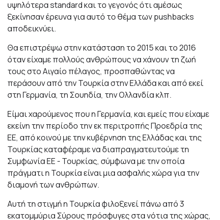
υψηλότερα standard και το γεγονός ότι αμέσως
ξεκίνησαν έρευνα για αυτό το θέμα των pushbacks
αποδεικνύει.
Θα επιστρέψω στην κατάσταση το 2015 και το 2016
όταν είχαμε πολλούς ανθρώπους να χάνουν τη ζωή
τους στο Αιγαίο πέλαγος, προσπαθώντας να
περάσουν από την Τουρκία στην Ελλάδα και από εκεί
στη Γερμανία, τη Σουηδία, την Ολλανδία κλπ.
Είμαι χαρούμενος που η Γερμανία, και εμείς που είχαμε
εκείνη την περίοδο την εκ περιτροπής Προεδρία της
ΕΕ, από κοινού με την κυβέρνηση της Ελλάδας και της
Τουρκίας καταφέραμε να διαπραγματευτούμε τη
Συμφωνία ΕΕ - Τουρκίας, σύμφωνα με την οποία
πράγματι η Τουρκία είναι μια ασφαλής χώρα για την
διαμονή των ανθρώπων.
Αυτή τη στιγμή η Τουρκία φιλοξενεί πάνω από 3
εκατομμύρια Σύρους πρόσφυγες στα νότια της χώρας,