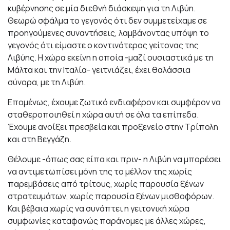
κυβέρνησης σε μία διεθνή διάσκεψη για τη Λιβύη.
Θεωρώ σφάλμα το γεγονός ότι δεν συμμετείχαμε σε
προηγούμενες συναντήσεις, λαμβάνοντας υπόψη το
γεγονός ότι είμαστε ο κοντινότερος γείτονας της
Λιβύης. Η χώρα εκείνη η οποία -μαζί ουσιαστικά με τη
Μάλτα και την Ιταλία- γειτνιάζει, έχει θαλάσσια
σύνορα, με τη Λιβύη.
Επομένως, έχουμε ζωτικό ενδιαφέρον και συμφέρον να
σταθεροποιηθεί η χώρα αυτή σε όλα τα επίπεδα.
Έχουμε ανοίξει πρεσβεία και προξενείο στην Τρίπολη
και στη Βεγγάζη.
Θέλουμε -όπως σας είπα και πριν- η Λιβύη να μπορέσει
να αντιμετωπίσει μόνη της το μέλλον της χωρίς
παρεμβάσεις από τρίτους, χωρίς παρουσία ξένων
στρατευμάτων, χωρίς παρουσία ξένων μισθοφόρων.
Και βέβαια χωρίς να συνάπτει η γειτονική χώρα
συμφωνίες καταφανώς παράνομες με άλλες χώρες,