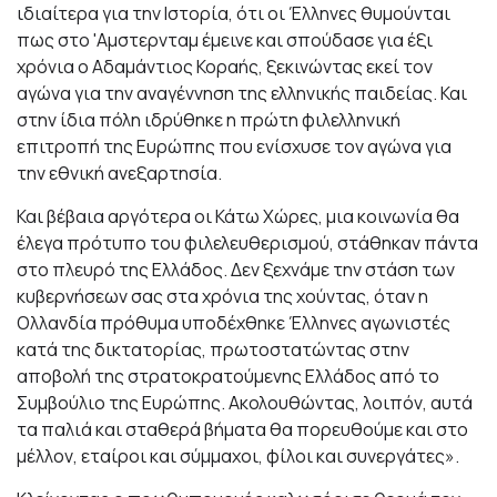
ιδιαίτερα για την Ιστορία, ότι οι Έλληνες θυμούνται
πως στο 'Αμστερνταμ έμεινε και σπούδασε για έξι
χρόνια ο Αδαμάντιος Κοραής, ξεκινώντας εκεί τον
αγώνα για την αναγέννηση της ελληνικής παιδείας. Και
στην ίδια πόλη ιδρύθηκε η πρώτη φιλελληνική
επιτροπή της Ευρώπης που ενίσχυσε τον αγώνα για
την εθνική ανεξαρτησία.
Και βέβαια αργότερα οι Κάτω Χώρες, μια κοινωνία θα
έλεγα πρότυπο του φιλελευθερισμού, στάθηκαν πάντα
στο πλευρό της Ελλάδος. Δεν ξεχνάμε την στάση των
κυβερνήσεων σας στα χρόνια της χούντας, όταν η
Ολλανδία πρόθυμα υποδέχθηκε Έλληνες αγωνιστές
κατά της δικτατορίας, πρωτοστατώντας στην
αποβολή της στρατοκρατούμενης Ελλάδος από το
Συμβούλιο της Ευρώπης. Ακολουθώντας, λοιπόν, αυτά
τα παλιά και σταθερά βήματα θα πορευθούμε και στο
μέλλον, εταίροι και σύμμαχοι, φίλοι και συνεργάτες».