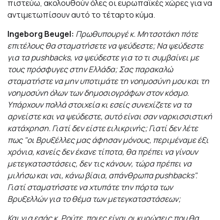
πιστεύω, ακολουθούν όλες οι ευρωπαϊκές χώρες για να
αντιμετωπίσουν αυτό το τέταρτο κύμα.
Ingeborg Beugel:
Πρωθυπουργέ κ. Μητσοτάκη πότε
επιτέλους θα σταματήσετε να ψεύδεστε; Να ψεύδεστε
για τα pushbacks, να ψεύδεστε για το τι συμβαίνει με
τους πρόσφυγες στην Ελλάδα; Σας παρακαλώ
σταματήστε να μην υποτιμάτε τη νοημοσύνη μου και τη
νοημοσύνη όλων των δημοσιογράφων στον κόσμο.
Υπάρχουν πολλά στοιχεία κι εσείς συνεχίζετε να τα
αρνείστε και να ψεύδεστε, αυτό είναι σαν ναρκισσιστική
κατάχρηση. Γιατί δεν είστε ειλικρινής; Γιατί δεν λέτε
πως "οι Βρυξέλλες μας άφησαν μόνους, περιμέναμε έξι
χρόνια, κανείς δεν έκανε τίποτα, θα πρέπει να γίνουν
μετεγκαταστάσεις, δεν τις κάνουν, τώρα πρέπει να
μιλήσω και ναι, κάνω βίαια, απάνθρωπα pushbacks".
Γιατί σταματήσατε να χτυπάτε την πόρτα των
Βρυξελλών για το θέμα των μετεγκαταστάσεων;
Και για εσάς κ. Ρούτε, ποιες είναι οι κυρώσεις που θα