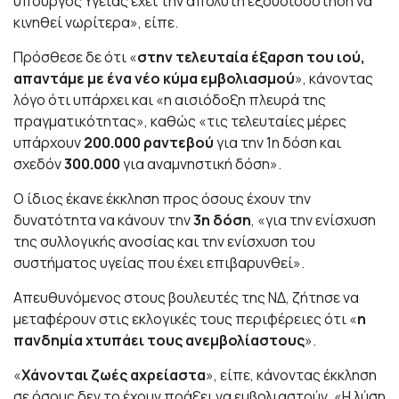
υπουργός Υγείας έχει την απόλυτη εξουσιοδότηση να
κινηθεί νωρίτερα», είπε.
Πρόσθεσε δε ότι «
στην τελευταία έξαρση του ιού,
απαντάμε με ένα νέο κύμα εμβολιασμού
», κάνοντας
λόγο ότι υπάρχει και «η αισιόδοξη πλευρά της
πραγματικότητας», καθώς «τις τελευταίες μέρες
υπάρχουν
200.000 ραντεβού
για την 1η δόση και
σχεδόν
300.000
για αναμνηστική δόση».
Ο ίδιος έκανε έκκληση προς όσους έχουν την
δυνατότητα να κάνουν την
3η δόση
, «για την ενίσχυση
της συλλογικής ανοσίας και την ενίσχυση του
συστήματος υγείας που έχει επιβαρυνθεί».
Απευθυνόμενος στους βουλευτές της ΝΔ, ζήτησε να
μεταφέρουν στις εκλογικές τους περιφέρειες ότι «
η
πανδημία χτυπάει τους ανεμβολίαστους
».
«
Χάνονται ζωές αχρείαστα
», είπε, κάνοντας έκκληση
σε όσους δεν το έχουν πράξει να εμβολιαστούν. «Η λύση