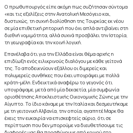
Ο πρωθυπουργός είπε ακόμη πως συζήτησαν σύντομα
«και τις εξελίξεις στην Ανατολική Μεσόγειο και,
δυστυχώς, τη συχνή διολίσθηση της Τουρκίας εκ νέου
σε μία επιθετική ρητορική που όχι απλά αντιβαίνει στη
διεθνή νομιμότητα, αλλά συχνά προσβάλει την Ιστορία,
τη γεωγραφία και την κοινή λογική.
Επανέλαβα ότι για την Ελλάδα είναι θέμα αρχής η
επιδίωξη ενός ειλικρινούς διαλόγου με κάθε γείτονά
της. Το αποδεικνύουν εξάλλου οι διμερείς και
πολυμερείς συνθήκες που έχει υπογράψει με πολλά
κράτη-μέλη. Ενδεικτικά αναφέρω το γεγονός ότι
υπογράψαμε, μετά από μία δεκαετία, μία συμφωνία
οριοθέτησης Αποκλειστικής Οικονομικής Ζώνης με την
Αίγυπτο. Το ίδιο κάναμε με την Ιταλία και δεσμευτήκαμε
με τη γειτονική Αλβανία, την οποία, αγαπητέ Μαρκ θα
έχεις την ευκαιρία να επισκεφτείς αύριο, ότι σε
περίπτωση που δεν μπορούμε να διευθετήσουμε τις
διαφορές μας θα προσφύγουμε από κοινού στο