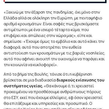
«Ξεκινώ με την έξαρση της πανδημίας, όχι μόνο στην
Ελλάδα αλλά σε ολόκληρη την Ευρώπη, με πενταψήφιο
αριθμό κρουσμάτων. Είναι σαφές πως βρισκόμαστε
αντιμέτωποι με ένα ισχυρό τέταρτο κύμα, που
επιφέρει και απώλειες στην χώρα μας», είπε και
σημείωσε: «Έχουμε όμως το εμβόλιο και αυτό κάνει την
διαφορά, αυτό που αποτρέπει την ευθεία
αντιστοίχιση των κρουσμάτων με τις βαριές νοσηλείες,
αυτό που αφήνει ανοιχτή την οικονομία να παράγει και
την κοινωνία να κυκλοφορεί».
Από το βήμα της Βουλής, τόνισε ότι η κυβέρνηση
βρίσκεται σε μια διαδικασία
διαρκούς ενίσχυσης του
συστήματος υγείας.
«Θα κάνουμε ό,τι χρειαστεί
προκειμένου να προσθέσουμε ανθρώπινους πόρους
στο ΕΣΥ, εκεί που έχουμε ελλείψεις, εφ όσον χρειαστεί
θα επιτάξουμε και υπηρεσίες και προσωπικό. Ο