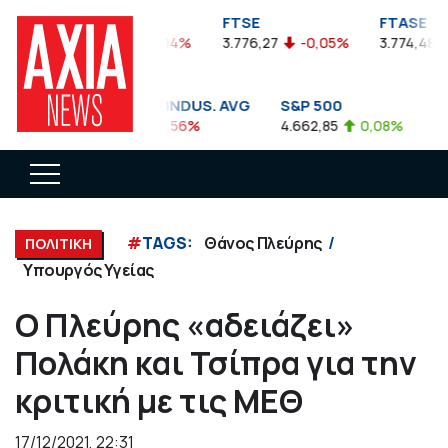
FTSEA
FTSE
FTASE
899,47
-0,04%
3.776,27
-0,05%
3.774,48
DOW JONES INDUS. AVG
S&P 500
NA
35.911,81
-0,56%
4.662,85
0,08%
14.8
#
TAGS:
Θάνος Πλεύρης
ΠΟΛΙΤΙΚΗ
Υπουργός Υγείας
Ο Πλεύρης «αδειάζει»
Πολάκη και Τσίπρα για την
κριτική με τις ΜΕΘ
17/12/2021, 22:31