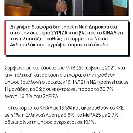
Διψήφια διαφορά διατηρεί η Νέα Δημοκρατία
από τον δεύτερο ΣΥΡΙΖΑ που βλέπει το ΚΙΝΑΛ να
τον πλησιάζει, καθώς το κόμμα του Νίκου
Ανδρουλάκη καταγράφει σημαντική άνοδο.
Σύμφωνα με τις τάσεις της MRB (Δεκέμβριος 2021) για
την πολιτική κατάσταση στη χώρα, στην πρόθεση
ψήφου (συλλογή στοιχείων 13-14/12) η ΝΔ προηγείται με
11 μονάδες, καθώς συγκεντρώνει ποσοστό 30,7%
έναντι 19,7% του ΣΥΡΙΖΑ.
Τρίτο κόμμα το ΚΙΝΑΛ με 13,5% και ακολουθούν το ΚΚΕ
με 4,1%, η Ελληνική Λύση με 3,8%, το ΜεΡΑ25 με 2,7%. Η
αδιευκρίνιστη ψήφος ανέρχεται σε 19,1%.