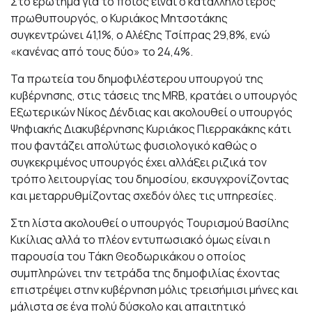
Στο ερώτημα για το ποιος είναι ο καταλληλότερος
πρωθυπουργός, ο Κυριάκος Μητσοτάκης
συγκεντρώνει 41,1%, ο Αλέξης Τσίπρας 29,8%, ενώ
«κανένας από τους δύο» το 24,4%.
Τα πρωτεία του δημοφιλέστερου υπουργού της
κυβέρνησης, στις τάσεις της MRB, κρατάει ο υπουργός
Εξωτερικών Νίκος Δένδιας και ακολουθεί ο υπουργός
Ψηφιακής Διακυβέρνησης Κυριάκος Πιερρακάκης κάτι
που φαντάζει απολύτως φυσιολογικό καθώς ο
συγκεκριμένος υπουργός έχει αλλάξει ριζικά τον
τρόπο λειτουργίας του δημοσίου, εκσυγχρονίζοντας
και μεταρρυθμίζοντας σχεδόν όλες τις υπηρεσίες.
Στη λίστα ακολουθεί ο υπουργός Τουρισμού Βασίλης
Κικίλιας αλλά το πλέον εντυπωσιακό όμως είναι η
παρουσία του Τάκη Θεοδωρικάκου ο οποίος
συμπληρώνει την τετράδα της δημοφιλίας έχοντας
επιστρέψει στην κυβέρνηση μόλις τρεισήμισι μήνες και
μάλιστα σε ένα πολύ δύσκολο και απαιτητικό