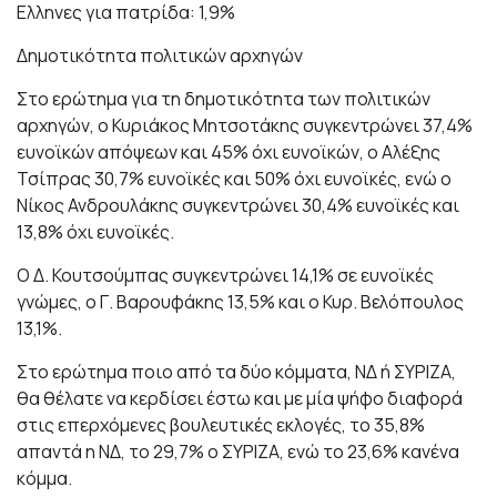
Ελληνες για πατρίδα: 1,9%
Δημοτικότητα πολιτικών αρχηγών
Στο ερώτημα για τη δημοτικότητα των πολιτικών
αρχηγών, ο Κυριάκος Μητσοτάκης συγκεντρώνει 37,4%
ευνοϊκών απόψεων και 45% όχι ευνοϊκών, ο Αλέξης
Τσίπρας 30,7% ευνοϊκές και 50% όχι ευνοϊκές, ενώ ο
Νίκος Ανδρουλάκης συγκεντρώνει 30,4% ευνοϊκές και
13,8% όχι ευνοϊκές.
Ο Δ. Κουτσούμπας συγκεντρώνει 14,1% σε ευνοϊκές
γνώμες, ο Γ. Βαρουφάκης 13,5% και ο Κυρ. Βελόπουλος
13,1%.
Στο ερώτημα ποιο από τα δύο κόμματα, ΝΔ ή ΣΥΡΙΖΑ,
θα θέλατε να κερδίσει έστω και με μία ψήφο διαφορά
στις επερχόμενες βουλευτικές εκλογές, το 35,8%
απαντά η ΝΔ, το 29,7% ο ΣΥΡΙΖΑ, ενώ το 23,6% κανένα
κόμμα.