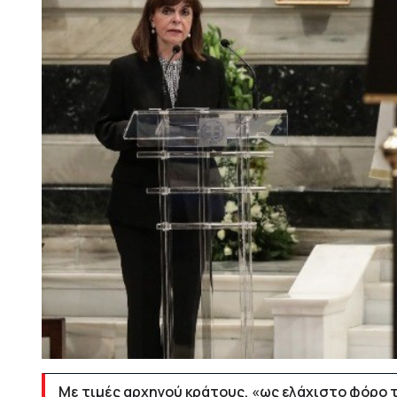
Με τιμές αρχηγού κράτους, «ως ελάχιστο φόρο 