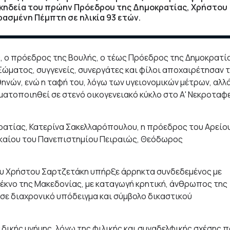
η κηδεία του πρώην Πρόεδρου της Δημοκρατίας, Χρήστου
ρασμένη Πέμπτη σε ηλικία 93 ετών.
ς, ο πρόεδρος της Βουλής, ο τέως Πρόεδρος της Δημοκρατί
Σώματος, συγγενείς, συνεργάτες και φίλοι αποχαιρέτησαν 
ών, ενώ η ταφή του, λόγω των υγειονομικών μέτρων, αλλ
γματοποιηθεί σε στενό οικογενειακό κύκλο στο Α' Νεκροταφ
ρατίας, Κατερίνα Σακελλαρόπουλου, η πρόεδρος του Αρείο
ικαίου του Πανεπιστημίου Πειραιώς, Θεόδωρος
ου Χρήστου Σαρτζετάκη υπήρξε άρρηκτα συνδεδεμένος με
Τέκνο της Μακεδονίας, με καταγωγή κρητική, άνθρωπος της
εσε διαχρονικό υπόδειγμα και σύμβολο δικαστικού
αιδικής μνήμης, λόγω της φιλικής και συναδελφικής σχέσης 