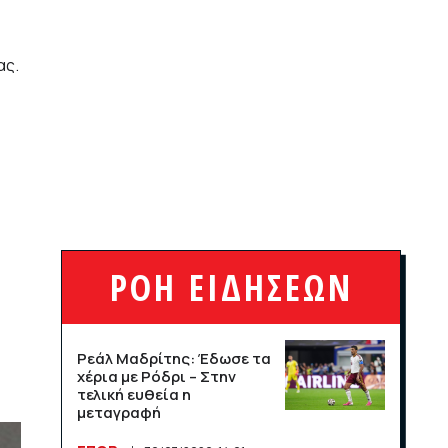
άνοδος σε αφίξεις και
έσοδα το πρώτο
πεντάμηνο
ας.
ΟΙΚΟΝΟΜΙΑ
21/07/2026, 12:34
Οι ΗΠΑ κλιμακώνουν τη
σύγκρουση με το Διεθνές
Ποινικό Δικαστήριο
ΔΙΕΘΝΗ
16/07/2026, 11:10
ΡΟΗ ΕΙΔΗΣΕΩΝ
120 εκατομμύρια και ένα
μπλε τικ: η Ευρώπη δείχνει
στον Μασκ τη ρυθμιστική
της δύναμη
Ρεάλ Μαδρίτης: Έδωσε τα
χέρια με Ρόδρι – Στην
ΔΙΕΘΝΗ
16/07/2026, 11:09
τελική ευθεία η
μεταγραφή
Η κλήρωση της Super