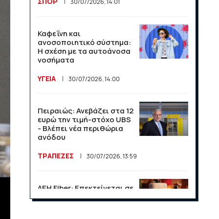
ΣΠΟΡ
30/07/2026, 14:01
League και το Athens
Open στις αθλητικές
μεταδόσεις
Καφεΐνη και
ανοσοποιητικό σύστημα:
ΣΠΟΡ
16/07/2026, 11:06
Η σχέση με τα αυτοάνοσα
νοσήματα
Μαχητικά F-35
ΥΓΕΙΑ
30/07/2026, 14:00
υποδέχθηκαν την εθνική
Νορβηγίας στο Όσλο
Πειραιώς: Ανεβάζει στα 12
ΣΠΟΡ
14/07/2026, 13:36
ευρώ την τιμή-στόχο UBS
- Βλέπει νέα περιθώρια
ανόδου
Βραχνάδα στη φωνή: Πότε
χρειάζεται περαιτέρω
ΤΡΑΠΕΖΕΣ
30/07/2026, 13:59
έλεγχο;
ΥΓΕΙΑ
14/07/2026, 13:35
ΔΕΗ Fiber: Επεκτείνεται σε
15 νέες περιοχές σε Αττική
και Θεσσαλονίκη
Λογαριασμός ευθύνης για