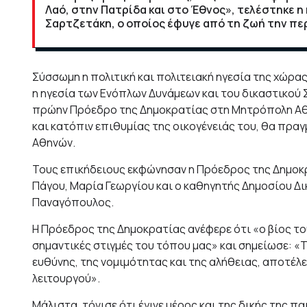
Λαό, στην Πατρίδα και στο Έθνος», τελέστηκε 
Σαρτζετάκη, o οποίος έφυγε από τη ζωή την πε
Σύσσωμη η πολιτική και πολιτειακή ηγεσία της χώρα
η ηγεσία των Ενόπλων Δυνάμεων και του δικαστικού 
πρώην Πρόεδρο της Δημοκρατίας στη Μητρόπολη Αθην
και κατόπιν επιθυμίας της οικογένειάς του, θα πρα
Αθηνών.
Τους επικήδειους εκφώνησαν η Πρόεδρος της Δημοκ
Πάγου, Μαρία Γεωργίου και ο καθηγητής Δημοσίου Δ
Παναγόπουλος.
Η Πρόεδρος της Δημοκρατίας ανέφερε ότι «ο βίος τ
σημαντικές στιγμές του τόπου μας» και σημείωσε: «
ευθύνης, της νομιμότητας και της αλήθειας, αποτέλ
λειτουργού».
Μάλιστα, τόνισε ότι έγινε μέρος και της δικής της π