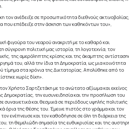
.
κη τον ανέδειξε σε προσωπικότητα διεθνούς ακτινοβολίας
α που επέδειξε στην άσκηση των καθηκόντων του»,
κή φιγούρα του νεαρού ανακριτή με το καθαρό και
 σύγχρονη πολιτική μας ιστορία, τη λογοτεχνία, τον
ικής, της αμερόληπτης κρίσης και της άκαμπτης αντίσταση
ργημά του, αλλά την ίδια τη Δημοκρατία, ως μια κοινότητα
ρύ τίμημα στα χρόνια της Δικτατορίας. Απολύθηκε από το
ίστηκε χωρίς δίκη».
τον Χρήστο Σαρτζετάκη με το ανώτατο αξίωμα και εκείνος
ης Δημοκρατίας, την ευσυνειδησία και την προσήλωση του
ε συναινετικά και θεσμικά σε περιόδους υψηλής πολιτικής
ά όρια της θέσης του. Έμεινε πιστός στο γράμμα και τον
τον ενέπνευσε και τον καθοδήγησε σε όλη τη διάρκεια της
του, τη θεμελιώδη σημασία της ευθυκρισίας και της αυστηρ