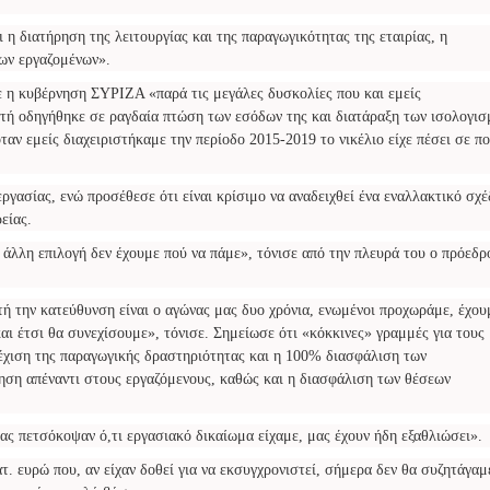
 η διατήρηση της λειτουργίας και της παραγωγικότητας της εταιρίας, η
ων εργαζομένων».
ε η κυβέρνηση ΣΥΡΙΖΑ «παρά τις μεγάλες δυσκολίες που και εμείς
αυτή οδηγήθηκε σε ραγδαία πτώση των εσόδων της και διατάραξη των ισολογι
όταν εμείς διαχειριστήκαμε την περίοδο 2015-2019 το νικέλιο είχε πέσει σε π
ργασίας, ενώ προσέθεσε ότι είναι κρίσιμο να αναδειχθεί ένα εναλλακτικό σχέ
είας.
 άλλη επιλογή δεν έχουμε πού να πάμε», τόνισε από την πλευρά του ο πρόεδρ
τή την κατεύθυνση είναι ο αγώνας μας δυο χρόνια, ενωμένοι προχωράμε, έχου
αι έτσι θα συνεχίσουμε», τόνισε. Σημείωσε ότι «κόκκινες» γραμμές για τους
νέχιση της παραγωγικής δραστηριότητας και η 100% διασφάλιση των
νηση απέναντι στους εργαζόμενους, καθώς και η διασφάλιση των θέσεων
ας πετσόκοψαν ό,τι εργασιακό δικαίωμα είχαμε, μας έχουν ήδη εξαθλιώσει».
. ευρώ που, αν είχαν δοθεί για να εκσυγχρονιστεί, σήμερα δεν θα συζητάγαμ