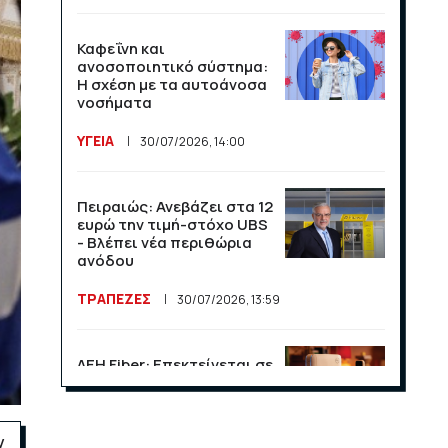
Καφεΐνη και
ανοσοποιητικό σύστημα:
Η σχέση με τα αυτοάνοσα
νοσήματα
ΥΓΕΙΑ
30/07/2026, 14:00
Πειραιώς: Ανεβάζει στα 12
ευρώ την τιμή-στόχο UBS
- Βλέπει νέα περιθώρια
ανόδου
ΤΡΑΠΕΖΕΣ
30/07/2026, 13:59
ΔΕΗ Fiber: Επεκτείνεται σε
15 νέες περιοχές σε Αττική
και Θεσσαλονίκη
ΕΠΙΧΕΙΡΗΣΕΙΣ
23/07/2026, 13:09
ν