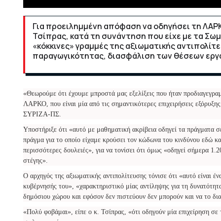
Για προειλημμένη απόφαση να οδηγήσει τη ΛΑΡ
Τσίπρας, κατά τη συνάντηση που είχε με τα Σω
«κόκκινες» γραμμές της αξιωματικής αντιπολίτε
παραγωγικότητας, διασφάλιση των θέσεων εργα
«Θεωρούμε ότι έχουμε μπροστά μας εξελίξεις που ήταν προδιαγεγρα
ΛΑΡΚΟ, που είναι μία από τις σημαντικότερες επιχειρήσεις εξόρυξη
ΣΥΡΙΖΑ-ΠΣ.
Υποστήριξε ότι «αυτό με μαθηματική ακρίβεια οδηγεί τα πράγματα σ
πράγμα για το οποίο είχαμε κρούσει τον κώδωνα του κινδύνου εδώ κα
περισσότερες δουλειές», για να τονίσει ότι όμως «οδηγεί σήμερα 1
στέγης».
Ο αρχηγός της αξιωματικής αντιπολίτευσης τόνισε ότι «αυτό είναι έν
κυβέρνησής του», «χαρακτηριστικό μίας αντίληψης για τη δυνατότητα
δημόσιου χώρου και εφόσον δεν πιστεύουν δεν μπορούν και να το δια
«Πολύ φοβάμαι», είπε ο κ. Τσίπρας, «ότι οδηγούν μία επιχείρηση σε 