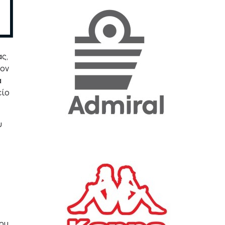
«Η ακρίβεια «γονατίζει»
την κοινωνία - Νέα μεγάλη
έρευνα της Pulse για το
Ε.Ε.Α.
ας,
τον
ΟΙΚΟΝΟΜΙΑ
23/07/2026, 12:50
ά
είο
Aktor: Δεν θα γίνουν
δεκτές προσφορές κάτω
υ
των 11,25 ευρώ στην
αύξηση κεφαλαίου
ΕΠΙΧΕΙΡΗΣΕΙΣ
22/07/2026, 12:12
Κ. Πιερρακάκης: Νέα
εποχή για το Ολυμπιακό
Κωπηλατοδρόμιο - Η
δημόσια περιουσία είναι
περιουσία όλων των
που