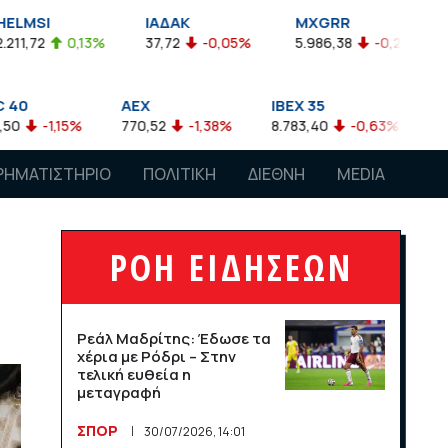
ΙΑΔΑΚ
MXGRR
ΣΑΓΔ
%
37,72
-0,05%
5.986,38
-0,23%
2.924,61
-
AEX
IBEX 35
ATX
770,52
-1,38%
8.783,40
-0,63%
4.007,68
-0,5
ΡΗΜΑΤΙΣΤΗΡΙΟ
ΠΟΛΙΤΙΚΗ
ΔΙΕΘΝΗ
MEDIA
ΡΟΗ ΕΙΔΗΣΕΩΝ
Ρεάλ Μαδρίτης: Έδωσε τα
χέρια με Ρόδρι – Στην
τελική ευθεία η
μεταγραφή
ΣΠΟΡ
30/07/2026, 14:01