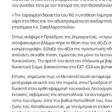
τον συνέδεε τότε με τον πατέρα της στη Θεσσαλονίκη
«Την ταραγμένη δεκαετία του '60, η υπόθεση Λαμπρά
χάρη στο ήθος και την αδιαπραγμάτευτη ανεξαρτησί
επεσήμανε η κ. Σακελλαροπούλου.
Όπως ανέφερε η Πρόεδρος της Δημοκρατίας, «η ηρωι
αποφασισμένο βλέμμα πήρε τη θέση που της άξιζε στη
κινηματογράφο. Δίδαξε την αξία της προσωπικής ηθ
απέναντι σε κάθε πίεση, τιμώντας όχι μόνο το λειτού
δικαιοσύνης. Την αρετή του αυτή την πλήρωσε με βα
δικαστικό Σώμα, βασανίστηκε στο ΕΑΤ-ΕΣΑ και φυλακ
Επίσης, σημείωσε πως «η Μεταπολίτευση αντάμειψε 
μετέγραψε σε αυτή του την πορεία, στην Προεδρία τ
δικαστή στην ορθή εφαρμογή του κανόνα. Λειτούργησ
έντασης, σεβόμενος την αποστολή και τα συνταγματικ
τύπο του νόμου, στην πιο βαθιά πεποίθησή του, που 
ζωής του. Καταδεικνύοντας, με την έμπρακτη στάση 