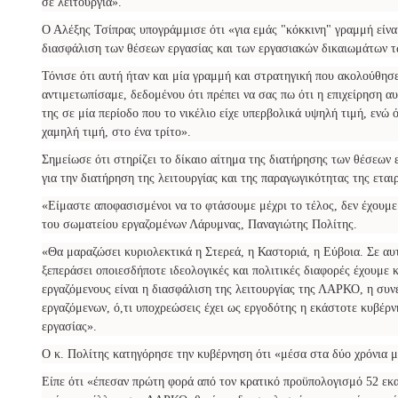
σε λειτουργία».
Ο Αλέξης Τσίπρας υπογράμμισε ότι «για εμάς "κόκκινη" γραμμή είναι
διασφάλιση των θέσεων εργασίας και των εργασιακών δικαιωμάτων τ
Τόνισε ότι αυτή ήταν και μία γραμμή και στρατηγική που ακολούθησ
αντιμετωπίσαμε, δεδομένου ότι πρέπει να σας πω ότι η επιχείρηση 
της σε μία περίοδο που το νικέλιο είχε υπερβολικά υψηλή τιμή, ενώ 
χαμηλή τιμή, στο ένα τρίτο».
Σημείωσε ότι στηρίζει το δίκαιο αίτημα της διατήρησης των θέσεων ε
για την διατήρηση της λειτουργίας και της παραγωγικότητας της εταιρ
«Είμαστε αποφασισμένοι να το φτάσουμε μέχρι το τέλος, δεν έχουμε
του σωματείου εργαζομένων Λάρυμνας, Παναγιώτης Πολίτης.
«Θα μαραζώσει κυριολεκτικά η Στερεά, η Καστοριά, η Εύβοια. Σε αυ
ξεπεράσει οποιεσδήποτε ιδεολογικές και πολιτικές διαφορές έχουμε κ
εργαζόμενους είναι η διασφάλιση της λειτουργίας της ΛΑΡΚΟ, η συ
εργαζόμενων, ό,τι υποχρεώσεις έχει ως εργοδότης η εκάστοτε κυβέρ
εργασίας».
Ο κ. Πολίτης κατηγόρησε την κυβέρνηση ότι «μέσα στα δύο χρόνια μ
Είπε ότι «έπεσαν πρώτη φορά από τον κρατικό προϋπολογισμό 52 εκατ