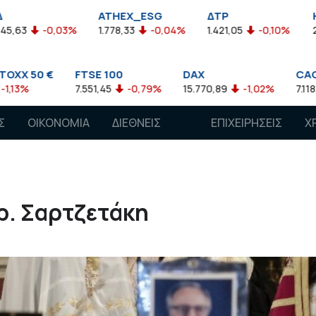
ATHEX_ESG
ΔΤΡ
HELMSI
3%
1.778,33
-0,04%
1.421,05
-0,10%
2.211,72
0,13
FTSE 100
DAX
CAC 40
7.551,45
-0,79%
15.770,89
-1,02%
7.118,50
-1,15%
Σ
ΟΙΚΟΝΟΜΙΑ
ΔΙΕΘΝΕΙΣ
ΕΠΙΧΕΙΡΗΣΕΙΣ
Χ
ΑΓΟΡΕΣ
Χρ. Σαρτζετάκη