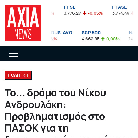
FTSEA
FTSE
FTASE
899,47
-0,04%
3.776,27
-0,05%
3.774,48
-0,
DOW JONES INDUS. AVG
S&P 500
NASDA
35.911,81
-0,56%
4.662,85
0,08%
14.893,
ΠΟΛΙΤΙΚΗ
Το... δράμα του Νίκου
Ανδρουλάκη:
Προβληματισμός στο
ΠΑΣΟΚ για τη