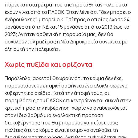
πάρει κάποια μέτρα που της προτάθηκαν– όλα αυτά
έχουν γίνει από το ΠΑΣΟΚ. Όταν λένε ότι "δεν μπορεί ο
Ανδρουλάκης", μπορεί ο κ. Τσίπρας ο οποίος έχασε 24
μονάδες από τη ΝΔ και 15 μονάδες από το 2019 έως το
2023; Αν ήταν ασθενική η παρουσία μας, δεν θα
ασχολούνταν μαζί μας η Νέα Δημοκρατία συνέχεια, με
όλη αυτή την πολεμική».
Χωρίς πυξίδα και ορίζοντα
Παράλληλα, αρκετοί θεωρούν ότι το κόμμα δεν έχει
παρουσιάσει με επαρκή σαφήνεια ένα ολοκληρωμένο
κυβερνητικό σχέδιο. Κατά την άποψή τους, οι
παρεμβάσεις του ΠΑΣΟΚ επικεντρώνονται συχνά στην
κριτική προς την κυβέρνηση, χωρίς να αναδεικνύεται
στον ίδιο βαθμό μια εναλλακτική πρόταση
διακυβέρνησης που θα μπορούσε να πείσει τους
πολίτες ότι το κόμμα είναι έτοιμο να αναλάβει τη
διακυβέρνηση της χώρας. Αντίθετα εμφανίζεται σαν