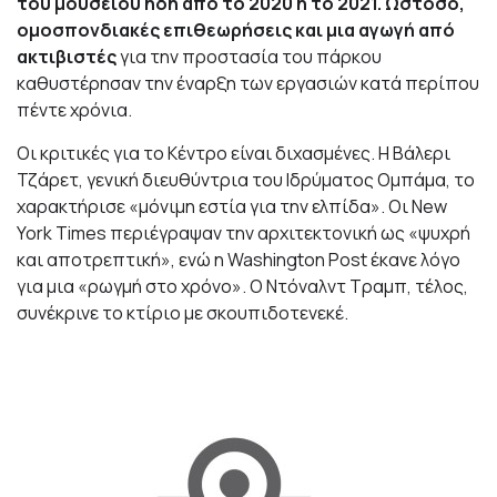
του μουσείου ήδη από το 2020 ή το 2021. Ωστόσο,
ομοσπονδιακές επιθεωρήσεις και μια αγωγή από
ακτιβιστές
για την προστασία του πάρκου
καθυστέρησαν την έναρξη των εργασιών κατά περίπου
πέντε χρόνια.
Οι κριτικές για το Κέντρο είναι διχασμένες. Η Βάλερι
Τζάρετ, γενική διευθύντρια του Ιδρύματος Ομπάμα, το
χαρακτήρισε «μόνιμη εστία για την ελπίδα». Οι New
York Times περιέγραψαν την αρχιτεκτονική ως «ψυχρή
και αποτρεπτική», ενώ η Washington Post έκανε λόγο
για μια «ρωγμή στο χρόνο». Ο Ντόναλντ Τραμπ, τέλος,
συνέκρινε το κτίριο με σκουπιδοτενεκέ.