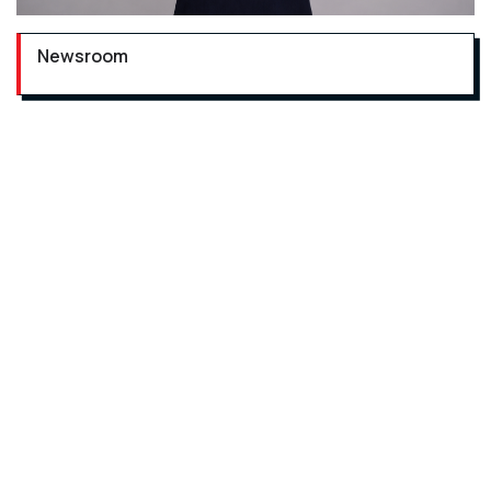
Newsroom
Απόψε, στις 00:30, η εκπομπή «
Μεγάλη Εικόνα
» με τη
Νίκη Λυμπεράκη
θα επικεντρωθεί στις πολιτικές
μετακινήσεις, αναλύοντας τα νέα δεδομένα και τις
προοπτικές που διαμορφώνονται στο κομματικό
σύστημα.