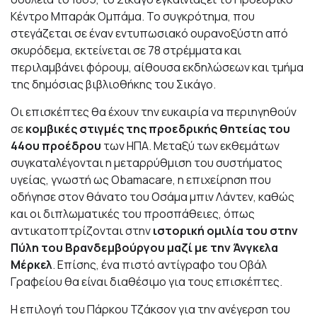
Κέντρο
Μπαράκ Ομπάμα
. Το συγκρότημα, που
στεγάζεται σε έναν εντυπωσιακό ουρανοξύστη από
σκυρόδεμα, εκτείνεται σε 78 στρέμματα και
περιλαμβάνει φόρουμ, αίθουσα εκδηλώσεων και τμήμα
της δημόσιας βιβλιοθήκης του Σικάγο.
Οι επισκέπτες θα έχουν την ευκαιρία να περιηγηθούν
σε
κομβικές στιγμές της προεδρικής θητείας του
44ου προέδρου
των
ΗΠΑ
. Μεταξύ των εκθεμάτων
συγκαταλέγονται η μεταρρύθμιση του συστήματος
υγείας, γνωστή ως Obamacare, η επιχείρηση που
οδήγησε στον θάνατο του Οσάμα μπιν Λάντεν, καθώς
και οι διπλωματικές του προσπάθειες, όπως
αντικατοπτρίζονται στην
ιστορική ομιλία του στην
Πύλη του Βρανδεμβούργου μαζί με την Άνγκελα
Μέρκελ
. Επίσης, ένα πιστό αντίγραφο του Οβάλ
Γραφείου θα είναι διαθέσιμο για τους επισκέπτες.
Η επιλογή του Πάρκου Τζάκσον για την ανέγερση του