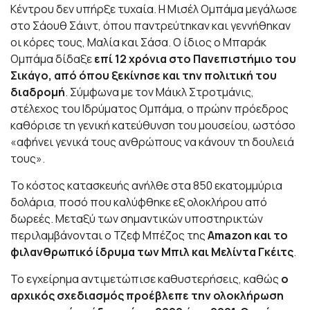
Κέντρου δεν υπήρξε τυχαία. Η Μισέλ Ομπάμα μεγάλωσε
στο Σάουθ Σάιντ, όπου παντρεύτηκαν και γεννήθηκαν
οι κόρες τους, Μαλία και Σάσα. Ο ίδιος ο Μπαράκ
Ομπάμα δίδαξε
επί 12 χρόνια στο Πανεπιστήμιο του
Σικάγο, από όπου ξεκίνησε και την πολιτική του
διαδρομή
. Σύμφωνα με τον Μάικλ Στροτμάνις,
στέλεχος του Ιδρύματος Ομπάμα, ο πρώην πρόεδρος
καθόρισε τη γενική κατεύθυνση του μουσείου, ωστόσο
«αφήνει γενικά τους ανθρώπους να κάνουν τη δουλειά
τους».
Το κόστος κατασκευής ανήλθε στα 850 εκατομμύρια
δολάρια, ποσό που καλύφθηκε εξ ολοκλήρου από
δωρεές. Μεταξύ των σημαντικών υποστηρικτών
περιλαμβάνονται ο Τζεφ Μπέζος της
Amazon και το
φιλανθρωπικό ίδρυμα των Μπιλ και Μελίντα Γκέιτς
.
Το εγχείρημα αντιμετώπισε καθυστερήσεις, καθώς
ο
αρχικός σχεδιασμός προέβλεπε την ολοκλήρωση