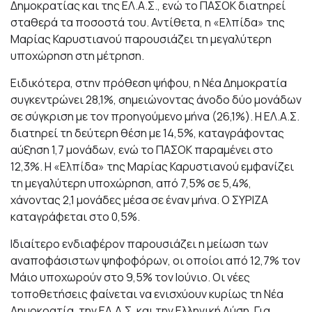
Δημοκρατίας και της ΕΛ.Α.Σ., ενώ το ΠΑΣΟΚ διατηρεί
σταθερά τα ποσοστά του. Αντίθετα, η «Ελπίδα» της
Μαρίας Καρυστιανού παρουσιάζει τη μεγαλύτερη
υποχώρηση στη μέτρηση.
Ειδικότερα, στην πρόθεση ψήφου, η Νέα Δημοκρατία
συγκεντρώνει 28,1%, σημειώνοντας άνοδο δύο μονάδων
σε σύγκριση με τον προηγούμενο μήνα (26,1%). Η ΕΛ.Α.Σ.
διατηρεί τη δεύτερη θέση με 14,5%, καταγράφοντας
αύξηση 1,7 μονάδων, ενώ το ΠΑΣΟΚ παραμένει στο
12,3%. Η «Ελπίδα» της Μαρίας Καρυστιανού εμφανίζει
τη μεγαλύτερη υποχώρηση, από 7,5% σε 5,4%,
χάνοντας 2,1 μονάδες μέσα σε έναν μήνα. Ο ΣΥΡΙΖΑ
καταγράφεται στο 0,5%.
Ιδιαίτερο ενδιαφέρον παρουσιάζει η μείωση των
αναποφάσιστων ψηφοφόρων, οι οποίοι από 12,7% τον
Μάιο υποχωρούν στο 9,5% τον Ιούνιο. Οι νέες
τοποθετήσεις φαίνεται να ενισχύουν κυρίως τη Νέα
Δημοκρατία, την ΕΛ.Α.Σ. και την Ελληνική Λύση. Για