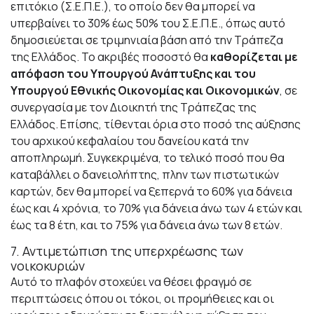
επιτόκιο (Σ.Ε.Π.Ε.), το οποίο δεν θα μπορεί να
υπερβαίνει το 30% έως 50% του Σ.Ε.Π.Ε., όπως αυτό
δημοσιεύεται σε τριμηνιαία βάση από την Τράπεζα
της Ελλάδος. Το ακριβές ποσοστό θα
καθορίζεται με
απόφαση του Υπουργού Ανάπτυξης και του
Υπουργού Εθνικής Οικονομίας και Οικονομικών
, σε
συνεργασία με τον Διοικητή της Τράπεζας της
Ελλάδος. Επίσης, τίθενται όρια στο ποσό της αύξησης
του αρχικού κεφαλαίου του δανείου κατά την
αποπληρωμή. Συγκεκριμένα, το τελικό ποσό που θα
καταβάλλει ο δανειολήπτης, πλην των πιστωτικών
καρτών, δεν θα μπορεί να ξεπερνά το 60% για δάνεια
έως και 4 χρόνια, το 70% για δάνεια άνω των 4 ετών και
έως τα 8 έτη, και το 75% για δάνεια άνω των 8 ετών.
7. Αντιμετώπιση της υπερχρέωσης των
νοικοκυριών
Αυτό το πλαφόν στοχεύει να θέσει φραγμό σε
περιπτώσεις όπου οι τόκοι, οι προμήθειες και οι