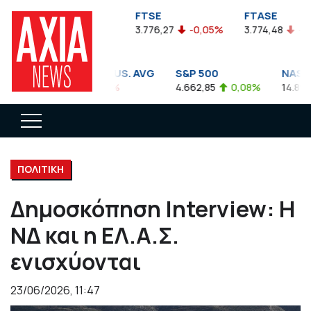
FTSEA
FTSE
FTASE
899,47
-0,04%
3.776,27
-0,05%
3.774,48
-0,10%
DOW JONES INDUS. AVG
S&P 500
NASDAQ
35.911,81
-0,56%
4.662,85
0,08%
14.893,75
ΠΟΛΙΤΙΚΗ
Δημοσκόπηση Interview: Η
ΝΔ και η ΕΛ.Α.Σ.
ενισχύονται
23/06/2026, 11:47