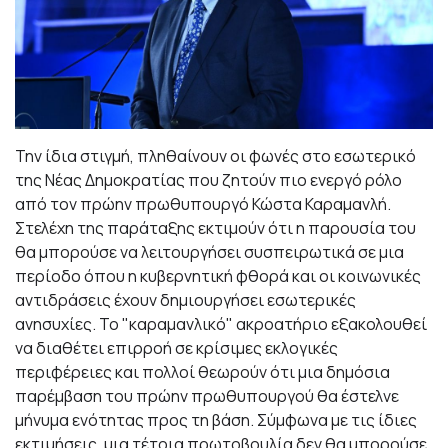
Την ίδια στιγμή, πληθαίνουν οι φωνές στο εσωτερικό
της Νέας Δημοκρατίας που ζητούν πιο ενεργό ρόλο
από τον πρώην πρωθυπουργό
Κώστα Καραμανλή
.
Στελέχη της παράταξης εκτιμούν ότι η παρουσία του
θα μπορούσε να λειτουργήσει συσπειρωτικά σε μια
περίοδο όπου η κυβερνητική φθορά και οι κοινωνικές
αντιδράσεις έχουν δημιουργήσει εσωτερικές
ανησυχίες. Το "καραμανλικό" ακροατήριο εξακολουθεί
να διαθέτει επιρροή σε κρίσιμες εκλογικές
περιφέρειες και πολλοί θεωρούν ότι μια δημόσια
παρέμβαση του πρώην πρωθυπουργού θα έστελνε
μήνυμα ενότητας προς τη βάση. Σύμφωνα με τις ίδιες
εκτιμήσεις, μια τέτοια πρωτοβουλία δεν θα μπορούσε