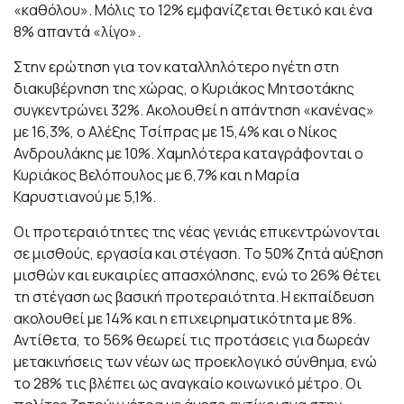
«καθόλου». Μόλις το 12% εμφανίζεται θετικό και ένα
8% απαντά «λίγο».
Στην ερώτηση για τον καταλληλότερο ηγέτη στη
διακυβέρνηση της χώρας, ο Κυριάκος Μητσοτάκης
συγκεντρώνει 32%. Ακολουθεί η απάντηση «κανένας»
με 16,3%, ο Αλέξης Τσίπρας με 15,4% και ο Νίκος
Ανδρουλάκης με 10%. Χαμηλότερα καταγράφονται ο
Κυριάκος Βελόπουλος με 6,7% και η Μαρία
Καρυστιανού με 5,1%.
Οι προτεραιότητες της νέας γενιάς επικεντρώνονται
σε μισθούς, εργασία και στέγαση. Το 50% ζητά αύξηση
μισθών και ευκαιρίες απασχόλησης, ενώ το 26% θέτει
τη στέγαση ως βασική προτεραιότητα. Η εκπαίδευση
ακολουθεί με 14% και η επιχειρηματικότητα με 8%.
Αντίθετα, το 56% θεωρεί τις προτάσεις για δωρεάν
μετακινήσεις των νέων ως προεκλογικό σύνθημα, ενώ
το 28% τις βλέπει ως αναγκαίο κοινωνικό μέτρο. Οι