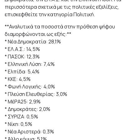
περισσότερα σχετικά με τις πολιτικές εξελίξεις,
επισκεφθείτε την κατηγορία Πολιτική.
**Αναλυτικά τα ποσοστά στην πρόθεση ψήφου
διαμορφώνονται ως εξής:**
* Νέα Δημοκρατία: 28,1%
* ΕΛ.Α.Σ.: 14,5%
* ΠΑΣΟΚ: 12,3%
* Ελληνική Λύση: 7,4%
* Ελπίδα: 5,4%
* ΚΚΕ: 4,5%
* Φωνή Λογικής: 4,0%
* Πλεύση Ελευθερίας: 3,0%
* ΜέΡΑ25: 2,9%
* Δημοκράτες: 2,0%
* ΣΥΡΙΖΑ: 0,5%
* Νίκη: 0,5%
* Νέα Αριστερά: 0,3%
* Άλλο κόμμα: 5,1%