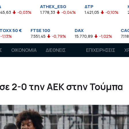
ATHEX_ESG
ΔΤΡ
HELMSI
03%
1.778,33
-0,04%
1.421,05
-0,10%
2.211,72
0,1
FTSE 100
DAX
CAC 40
7.551,45
-0,79%
15.770,89
-1,02%
7.118,50
-1,15%
Σ
ΟΙΚΟΝΟΜΙΑ
ΔΙΕΘΝΕΙΣ
ΕΠΙΧΕΙΡΗΣΕΙΣ
Χ
ΑΓΟΡΕΣ
σε 2-0 την ΑΕΚ στην Τούμπα