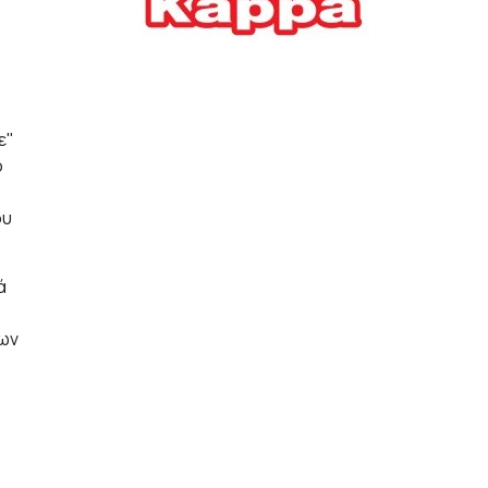
Ελλήνων
ΟΙΚΟΝΟΜΙΑ
22/07/2026, 12:11
Οι επιχειρήσεις ανοίγουν
ε"
την ατζέντα της ΔΕΘ – Τα
ο
αιτήματα προς τον
πρωθυπουργό
ου
ΕΠΙΧΕΙΡΗΣΕΙΣ
22/07/2026, 12:09
ά
ΕΣΠΑ για επιχειρήσεις:
Όλα όσα πρέπει να
των
γνωρίζετε πριν ανοίξει ο
φάκελος της αίτησης
ΟΙΚΟΝΟΜΙΑ
21/07/2026, 12:36
Τουρισμός: Διψήφια