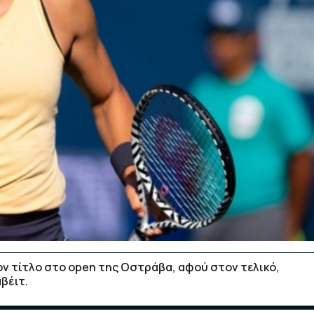
ον τίτλο στο open της Οστράβα, αφού στον τελικό,
βέιτ.