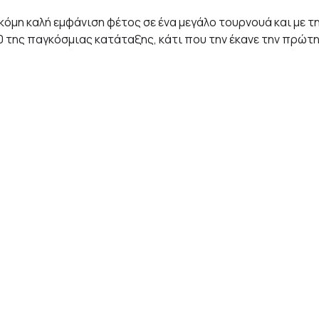
όμη καλή εμφάνιση φέτος σε ένα μεγάλο τουρνουά και με τ
0 της παγκόσμιας κατάταξης, κάτι που την έκανε την πρώτ
95 λεπτά αγώνα και κατέκτησε τον 3ο τίτλο της καριέρας τη