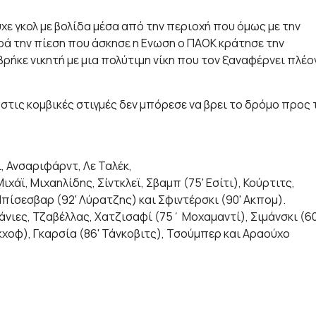
υχε γκολ με βολίδα μέσα από την περιοχή που όμως με την
ρά την πίεση που άσκησε η Ενωση ο ΠΑΟΚ κράτησε την
βρήκε νικητή με μια πολύτιμη νίκη που τον ξαναφέρνει πλέο
στις κομβικές στιγμές δεν μπόρεσε να βρει το δρόμο προς 
τι, Ανσαριφάρντ, Λε Ταλέκ,
ιχάϊ, Μιχαηλίδης, Σίντκλεϊ, Σβαμπ (75' Εσίτι), Κούρτιτς,
πίσεσβαρ (92' Λύρατζης) και Σφιντέρσκι (90' Ακπομ).
άνιες, Τζαβέλλας, Χατζισαφί (75΄ Μοχαμαντί), Σιμάνσκι (60
Σάκχοφ), Γκαρσία (86' Τάνκοβιτς), Τσούμπερ και Αραούχο