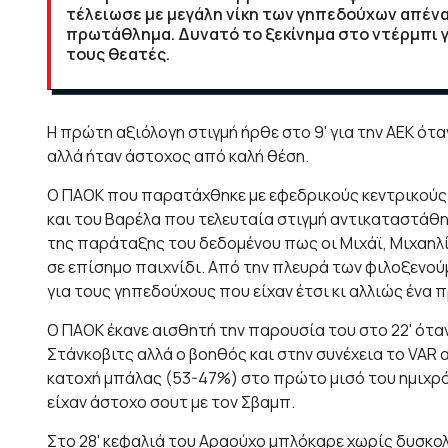
τέλειωσε με μεγάλη νίκη των γηπεδούχων απένα
πρωτάθλημα. Δυνατό το ξεκίνημα στο ντέρμπι 
τους θεατές.
Η πρώτη αξιόλογη στιγμή ήρθε στο 9' για την ΑΕΚ ότ
αλλά ήταν άστοχος από καλή θέση.
Ο ΠΑΟΚ που παρατάχθηκε με εφεδρικούς κεντρικούς 
και του Βαρέλα που τελευταία στιγμή αντικαταστάθηκ
της παράταξης του δεδομένου πως οι Μιχάϊ, Μιχαηλί
σε επίσημο παιχνίδι. Από την πλευρά των φιλοξενού
για τους γηπεδούχους που είχαν έτσι κι αλλιώς ένα 
Ο ΠΑΟΚ έκανε αισθητή την παρουσία του στο 22' ότα
Στάνκοβιτς αλλά ο βοηθός και στην συνέχεια το VAR 
κατοχή μπάλας (53-47%) στο πρώτο μισό του ημιχρό
είχαν άστοχο σουτ με τον Σβαμπ.
Στο 28' κεφαλιά του Αραούχο μπλόκαρε χωρίς δυσκολ