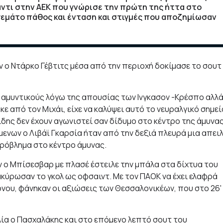
ντι στην ΑΕΚ που γνώρισε την πρώτη της ήττα στο
γεμάτο πάθος και ένταση και στιγμές που αποζημίωσαν
αν ο Ντάρκο Γέβτιτς μέσα από την περιοχή δοκίμασε το σουτ
αμυντικούς λόγω της απουσίας των Ινγκασον -Κρέσπο αλλ
ε από τον Μιχάι, είχε να καλύψει αυτό το νευραλγικό σημεί
δης δεν έχουν αγωνιστεί σαν δίδυμο στο κέντρο της άμυνα
μενων ο Λιβάϊ Γκαρσία ήταν από την δεξιά πλευρά μια απει
πρόβλημα στο κέντρο άμυνας.
ν ο Μπίσεσβαρ με πλασέ έστειλε την μπάλα στα δίχτυα του
ακύρωσαν το γκολ ως οφσαιντ. Με τον ΠΑΟΚ να έχει ελαφρά
νου, φάνηκαν οι αξιώσεις των Θεσσαλονικέων, που στο 26'
ία ο Πασχαλάκης και στο επόμενο λεπτό σουτ του