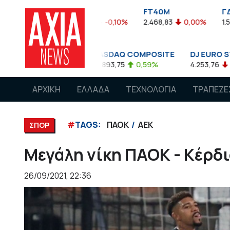
FTASE
FT40M
ΓΔ
%
3.774,48
-0,10%
2.468,83
0,00%
1.545,63
-0,
NASDAQ COMPOSITE
DJ EURO STOXX 50 €
0,08%
14.893,75
0,59%
4.253,76
-1,13%
ΑΡΧΙΚΗ
ΕΛΛΑΔΑ
ΤΕΧΝΟΛΟΓΙΑ
ΤΡΑΠΕΖΕ
#
TAGS:
ΠΑΟΚ
ΑΕΚ
ΣΠΟΡ
Μεγάλη νίκη ΠΑΟΚ - Κέρδι
26/09/2021, 22:36