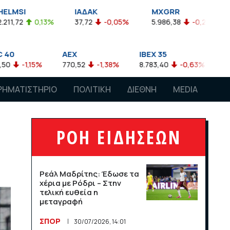
ΙΑΔΑΚ
MXGRR
ΣΑΓΔ
3%
37,72
-0,05%
5.986,38
-0,23%
2.924,61
-
AEX
IBEX 35
ATX
770,52
-1,38%
8.783,40
-0,63%
4.007,68
-0,
ΡΗΜΑΤΙΣΤΗΡΙΟ
ΠΟΛΙΤΙΚΗ
ΔΙΕΘΝΗ
MEDIA
ΡΟΗ ΕΙΔΗΣΕΩΝ
Ρεάλ Μαδρίτης: Έδωσε τα
χέρια με Ρόδρι – Στην
τελική ευθεία η
μεταγραφή
ΣΠΟΡ
30/07/2026, 14:01