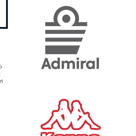
«Η ακρίβεια «γονατίζει»
την κοινωνία - Νέα μεγάλη
έρευνα της Pulse για το
Ε.Ε.Α.
ΟΙΚΟΝΟΜΙΑ
23/07/2026, 12:50
ά
Aktor: Δεν θα γίνουν
ο
δεκτές προσφορές κάτω
ς
των 11,25 ευρώ στην
λή
αύξηση κεφαλαίου
ΕΠΙΧΕΙΡΗΣΕΙΣ
22/07/2026, 12:12
Κ. Πιερρακάκης: Νέα
εποχή για το Ολυμπιακό
Κωπηλατοδρόμιο - Η
δημόσια περιουσία είναι
περιουσία όλων των