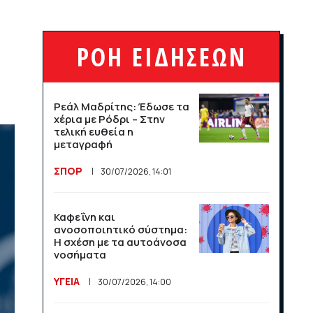
League και το Athens
Open στις αθλητικές
μεταδόσεις
ΡΟΗ ΕΙΔΗΣΕΩΝ
ΣΠΟΡ
16/07/2026, 11:06
Μαχητικά F-35
Ρεάλ Μαδρίτης: Έδωσε τα
υποδέχθηκαν την εθνική
χέρια με Ρόδρι – Στην
Νορβηγίας στο Όσλο
τελική ευθεία η
μεταγραφή
ΣΠΟΡ
14/07/2026, 13:36
ΣΠΟΡ
30/07/2026, 14:01
Βραχνάδα στη φωνή: Πότε
χρειάζεται περαιτέρω
Καφεΐνη και
έλεγχο;
ανοσοποιητικό σύστημα:
Η σχέση με τα αυτοάνοσα
νοσήματα
ΥΓΕΙΑ
14/07/2026, 13:35
ΥΓΕΙΑ
30/07/2026, 14:00
Λογαριασμός ευθύνης για