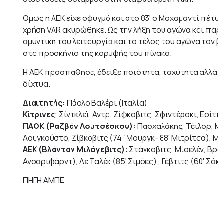
Ομως η ΑΕΚ είχε σφυγμό και στο 83' ο Μοχαμαντί πέτ
χρήση VAR ακυρώθηκε. Ως την λήξη του αγώνα και πα
αμυντική του λειτουργία και το τέλος του αγώνα τον 
στο προσκήνιο της κορυφής του πίνακα.
Η ΑΕΚ προσπάθησε, έδειξε ποιότητα, ταχύτητα αλλά 
δίχτυα.
Διαιτητής:
Πάολο Βαλέρι (Ιταλία)
Κίτρινες
: Σίντκλεϊ, Αντρ. Ζίφκοβιτς, Σφιντέρσκι, Εσί
ΠΑΟΚ (Ραζβάν Λουτσέσκου):
Πασχαλάκης, Τέιλορ, Μ
Αουγκούστο, Ζίβκοβιτς (74΄Μουργκ- 88' Μιτρίτσα), Μ
ΑΕΚ (Βλάνταν Μιλόγεβιτς):
Στάνκοβιτς, Μισελέν, Βρ
Ανσαριφάρντ), Λε Ταλέκ (85' Σιμόες) , Γέβτιτς (60' 
ΠΗΓΗ ΑΜΠΕ