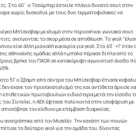
ιτς. Στο 40΄ ο Τσούμπερ έστειλε πλάγιο δυνατό σουτ στην
καρε χωρίς δυσκολία, με τους δυο τερματοφύλακες να
ιέγκο Μπίσεσβαρ με ελιγμό στην περιοχή και γωνιακό σουτ
τιτς, ανοίγοντας το σκορ μέσα σε αποθέωση. Το γκολ "έλυσ
νου είχε άλλη μια καλή ευκαιρία για γκολ. Στο 45΄+1' όταν 
 της αθηναϊκής ομάδας αλλά η μπάλα πέρασε δίπλα από το
μέρους βρήκε τον ΠΑΟΚ σε κατακόρυφη αγωνιστική άνοδο π
40%.
 στο 51' ο Σβαμπ από σέντρα του Μπίσεσβαρ έπιασε κεφαλι
 δεν έχανε τον προσανατολισμό της και αντίθετα άρχισε να
η επιθετικών πρωτοβουλιών ειδικότερα μετά την είσοδο 
του Σίντκλεϊ, η ΑΕΚ έφτασε πολύ κοντά στην ισοφάριση με
 αποσόβησε τον κίνδυνο με επέμβαση διαρκείας.
ου ανατράπηκε από τον Μισελέν. Την εσχάτη των ποινών
 πέτυχε το δεύτερο γκολ για την ομάδα του, δίνοντας