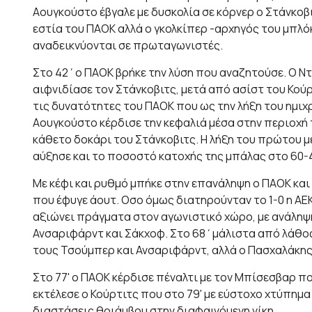
Αουγκούστο έβγαλε με δυσκολία σε κόρνερ ο Στάνκοβ
εστία του ΠΑΟΚ αλλά ο γκολκίπερ -αρχηγός του μπλό
αναδεικνύονται σε πρωταγωνιστές.
Στο 42΄ο ΠΑΟΚ βρήκε την λύση που αναζητούσε. Ο Ντ
αιφνιδίασε τον Στάνκοβιτς, μετά από ασίστ του Κούρ
τις δυνατότητες του ΠΑΟΚ που ως την λήξη του ημιχρό
Αουγκούστο κέρδισε την κεφαλιά μέσα στην περιοχή
κάθετο δοκάρι του Στάνκοβιτς. Η λήξη του πρώτου 
αύξησε και το ποσοστό κατοχής της μπάλας στο 60-
Με κέφι και ρυθμό μπήκε στην επανάληψη ο ΠΑΟΚ και
που έφυγε άουτ. Οσο όμως διατηρούνταν το 1-0 η ΑΕΚ
αξιώνει πράγματα στον αγωνιστικό χώρο, με ανάληψ
Ανσαριφάρντ και Σάκχοφ. Στο 68΄μάλιστα από λάθος 
τους Τσούμπερ και Ανσαριφάρντ, αλλά ο Πασχαλάκης
Στο 77' ο ΠΑΟΚ κέρδισε πέναλτι με τον Μπίσεσβαρ π
εκτέλεσε ο Κούρτιτς που στο 79' με εύστοχο χτύπημα
διαστάσεις θριάμβου στην διαφαινόμενη νίκη.