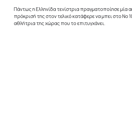
Πάντως η Ελληνίδα τενίστρια πραγματοποίησε μία ακ
πρόκρισή της στον τελικό κατάφερε να μπει στο Νο 1
αθλήτρια της χώρας που το επιτυγχάνει.
Η Κονταβέιτ, πήρε τη νίκη επί της Σάκκαρη μετά από 