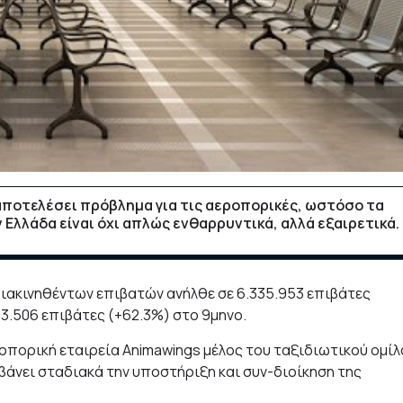
αποτελέσει πρόβλημα για τις αεροπορικές, ωστόσο τα
Ελλάδα είναι όχι απλώς ενθαρρυντικά, αλλά εξαιρετικά.
διακινηθέντων επιβατών ανήλθε σε 6.335.953 επιβάτες
63.506 επιβάτες (+62.3%) στο 9μηνο.
οπορική εταιρεία Animawings μέλος του ταξιδιωτικού ομίλ
βάνει σταδιακά την υποστήριξη και συν-διοίκηση της