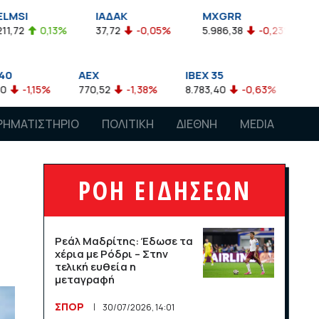
ΙΑΔΑΚ
MXGRR
ΣΑΓΔ
37,72
-0,05%
5.986,38
-0,23%
2.924,61
-0,03%
EX
IBEX 35
ATX
70,52
-1,38%
8.783,40
-0,63%
4.007,68
-0,57%
ΡΗΜΑΤΙΣΤΗΡΙΟ
ΠΟΛΙΤΙΚΗ
ΔΙΕΘΝΗ
MEDIA
ΡΟΗ ΕΙΔΗΣΕΩΝ
Ρεάλ Μαδρίτης: Έδωσε τα
χέρια με Ρόδρι – Στην
τελική ευθεία η
μεταγραφή
ΣΠΟΡ
30/07/2026, 14:01