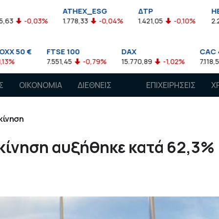
ATHEX_ESG
ΔΤΡ
HELMSI
1.778,33
-0,04%
1.421,05
-0,10%
2.211,72
0,13%
E 100
DAX
CAC 40
A
1,45
-0,79%
15.770,89
-1,02%
7.118,50
-1,15%
7
Σ
ΟΙΚΟΝΟΜΙΑ
ΔΙΕΘΝΕΙΣ
ΕΠΙΧΕΙΡΗΣΕΙΣ
Χ
ΑΓΟΡΕΣ
κίνηση
 κίνηση αυξήθηκε κατά 62,3%