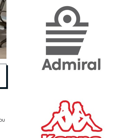
«Η ακρίβεια «γονατίζει»
την κοινωνία - Νέα μεγάλη
έρευνα της Pulse για το
Ε.Ε.Α.
ΟΙΚΟΝΟΜΙΑ
23/07/2026, 12:50
Aktor: Δεν θα γίνουν
δεκτές προσφορές κάτω
των 11,25 ευρώ στην
αύξηση κεφαλαίου
ΕΠΙΧΕΙΡΗΣΕΙΣ
22/07/2026, 12:12
Κ. Πιερρακάκης: Νέα
ου
εποχή για το Ολυμπιακό
Κωπηλατοδρόμιο - Η
δημόσια περιουσία είναι
περιουσία όλων των