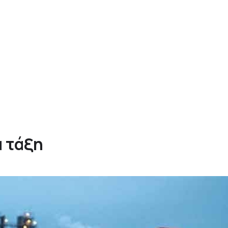
α τάξη