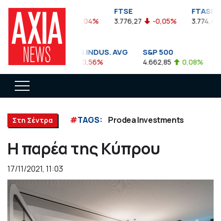
FTSEA
FTSE
FTASE
899,47
-0,04%
3.776,27
-0,05%
3.774,48
DOW JONES INDUS. AVG
S&P 500
N
35.911,81
-0,56%
4.662,85
0,08%
1
#
TAGS:
Prodea Investments
Στη Σέντρα
H παρέα της Κύπρου
17/11/2021, 11:03