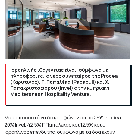
Ισραηλινής ιθαγένειας είναι, σύμφωνα με
πληροφορίες, ο νέος συνεταίρος της Prodea
(Καρυτινός),
Γ. Παπαλέκα
(Papabull) και Χ.
Παπαχριστοφόρου
(Ιnvel) στην κυπριακή
Mediteranean Hospitality Venture.
Με τα ποσοστά να διαμορφώνονται σε 25% Prodea,
20% Invel, 42,5% Γ Παπαλέκας και 12,5% και ο
Ισραηλινός επενδυτής, σύμφωνα με τα όσα έχουν