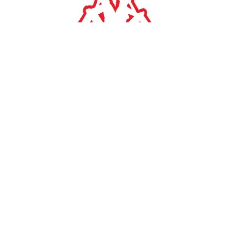
#
TAGS:
Piraeus Securities
Στη Σέντρα
ΓΕΚ ΤΕΡΝΑ
τιμή στόχος
Piraeus Securities για ΓΕΚ
Τέρνα: Ανεβάζει την τιμή