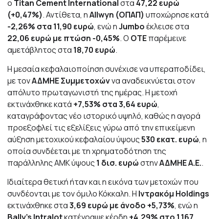
ο
Titan Cement International
στα
47,22 ευρώ
(+0,47%)
. Αντίθετα, η
Allwyn (ΟΠΑΠ)
υποχώρησε κατά
-2,26% στα 11,90 ευρώ
, ενώ η
Jumbo
έκλεισε στα
22,06 ευρώ με πτώση -0,45%
. Ο
ΟΤΕ
παρέμεινε
αμετάβλητος στα
18,70 ευρώ
.
Η μεσαία κεφαλαιοποίηση συνέχισε να υπεραποδίδει,
με τον
ΑΔΜΗΕ Συμμετοχών
να αναδεικνύεται στον
απόλυτο πρωταγωνιστή της ημέρας. Η μετοχή
εκτινάχθηκε κατά
+7,53% στα 3,64 ευρώ
,
καταγράφοντας νέο ιστορικό υψηλό, καθώς η αγορά
προεξοφλεί τις εξελίξεις γύρω από την επικείμενη
αύξηση μετοχικού κεφαλαίου ύψους
530 εκατ. ευρώ
, η
οποία συνδέεται με τη χρηματοδότηση της
παράλληλης ΑΜΚ ύψους
1 δισ. ευρώ
στην
ΑΔΜΗΕ Α.Ε.
.
Ιδιαίτερα θετική ήταν και η εικόνα των μετοχών που
συνδέονται με τον όμιλο Κόκκαλη. Η
Ιντρακόμ Holdings
εκτινάχθηκε στα
3,69 ευρώ με άνοδο +5,73%
, ενώ η
Bally’s Intralot
κατέγραψε κέρδη
+4,29% στο 1,167