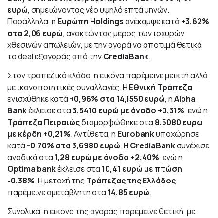
ευρώ
, σημειώνοντας νέο υψηλό επτά μηνών.
Παράλληλα, η
Ευρώπη Holdings
ανέκαμψε κατά
+3,62%
στα 2,06 ευρώ
, ανακτώντας μέρος των ισχυρών
χθεσινών απωλειών, με την αγορά να αποτιμά θετικά
το deal εξαγοράς από την
CrediaBank
.
Στον τραπεζικό κλάδο, η εικόνα παρέμεινε μεικτή αλλά
με ικανοποιητικές συναλλαγές. Η
Εθνική Τράπεζα
ενισχύθηκε κατά
+0,96% στα 14,1550 ευρώ
, η
Alpha
Bank
έκλεισε στα
3,5410 ευρώ με άνοδο +0,31%
, ενώ η
Τράπεζα Πειραιώς
διαμορφώθηκε στα
8,5080 ευρώ
με κέρδη +0,21%
. Αντίθετα, η
Eurobank
υποχώρησε
κατά
-0,70% στα 3,6980 ευρώ
. Η
CrediaBank
συνέχισε
ανοδικά στα
1,28 ευρώ με άνοδο +2,40%
, ενώ η
Optima bank
έκλεισε στα
10,41 ευρώ με πτώση
-0,38%
. Η μετοχή της
Τράπεζας της Ελλάδος
παρέμεινε αμετάβλητη στα
14,85 ευρώ
.
Συνολικά, η εικόνα της αγοράς παρέμεινε θετική, με