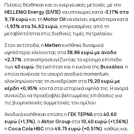
Πιέσεις δέχθηκαν και οι ενεργειακές μετοχές, με την
HELLENiQ Energy (ΕΛΠΕ)
να υποχωρεί κατά
-3,17% στα
9,78 ευρώ
και τη
Motor Oil
να κλείνει χαμηλότερα κατά
-1,93% στα 34,62 ευρώ
, επηρεασμένες από τη
μεταβλητότητα στις διεθνείς τιμές πετρελαίου.
Στον αντίποδα, η
Metlen
κινήθηκε δυναμικά
υψηλότερα, κλείνοντας στα
38,86 ευρώ με άνοδο
+2,37%
, επαναπροσεγγίζοντας το κρίσιμο επίπεδο
των
40 ευρώ
. Θετική ήταν και η εικόνα της
Βιοχάλκο
, η
οποία συνέχισε το ισχυρό ανοδικό momentum,
ολοκληρώνοντας τη συνεδρίαση στα
19,20 ευρώ με
κέρδη +0,95%
, κοντά στα ιστορικά υψηλά της. Η αγορά
συνεχίζει να προεξοφλεί βελτιωμένες επιδόσεις για
τις βιομηχανικές συμμετοχές του ομίλου.
Ανοδικά κινήθηκαν επίσης η
ΓΕΚ ΤΕΡΝΑ
στα
40,60
ευρώ (+1,3%)
, ο
Aktor Group
στα
10,40 ευρώ (+1,56%)
,
η
Coca Cola HBC
στα
49,75 ευρώ (+0,51%)
, καθώς και