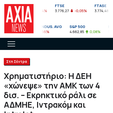
FTSEA
FTSE
FTASE
899,47
-0,04%
3.776,27
-0,05%
3.774,48
-
DOW JONES INDUS. AVG
S&P 500
NAS
35.911,81
-0,56%
4.662,85
0,08%
14.89
Στη Σέντρα
Χρηματιστήριο: Η ΔΕΗ
«χώνεψε» την ΑΜΚ των 4
δισ. – Εκρηκτικό ράλι σε
ΑΔΜΗΕ, Ιντρακόμ και