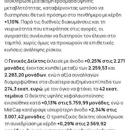
ολοκλήρωσε μία ακόμη εβδομάδα υψηλής
μεταβλητότητας, καταφέρνοντας ωστόσο να
διατηρήσει θετικό πρόσημο στο πενθήμερο με κέρδη
+1,10%
. Παρά τις διεθνείς διακυμάνσεις και τη
νευρικότητα που επικράτησε στις αγορές, οι
αγοραστές συνέχισαν να διατηρούν τον έλεγχο στο
ταμπλό, χωρίς όμως να προχωρούν σε επιθετικές
κινήσεις ανάληψης ρίσκου.
Ο
Γενικός Δείκτης
έκλεισε με άνοδο
+0,25% στις 2.271
μονάδες
, έχοντας κινηθεί μεταξύ των
2.259,53
και
2.283,20 μονάδων
, ενώ η αξία συναλλαγών
διαμορφώθηκε στα ιδιαίτερα αυξημένα επίπεδα των
274,3 εκατ. ευρώ
, με τον όγκο να φτάνει τα
42 εκατ.
τεμάχια
. Ο δείκτης υψηλής κεφαλαιοποίησης
ενισχύθηκε κατά
+0,13% στις 5.759,99 μονάδες
, ενώ ο
Mid Cap κατέγραψε ισχυρότερη άνοδο
+2,34% στις
3.007,42 μονάδες
. Ο τραπεζικός δείκτης ολοκλήρωσε
τη συνεδρίαση με κέρδη
+0,29% στις 2.569,92