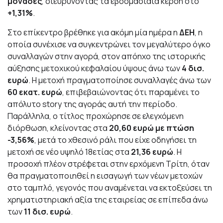
μονάδες
, διευρύνοντας τα εβδομαδιαία κέρδη στο
+1,31%
.
Στο επίκεντρο βρέθηκε για ακόμη μία ημέρα η
ΔΕΗ
, η
οποία συνέχισε να συγκεντρώνει τον μεγαλύτερο όγκο
συναλλαγών στην αγορά, στον απόηχο της ιστορικής
αύξησης μετοχικού κεφαλαίου ύψους άνω των
4 δισ.
ευρώ
. Η μετοχή πραγματοποίησε συναλλαγές άνω των
60 εκατ. ευρώ
, επιβεβαιώνοντας ότι παραμένει το
απόλυτο story της αγοράς αυτή την περίοδο.
Παράλληλα, ο τίτλος προχώρησε σε ελεγχόμενη
διόρθωση, κλείνοντας στα
20,60 ευρώ με πτώση
-3,56%
, μετά το χθεσινό ράλι που είχε οδηγήσει τη
μετοχή σε νέο υψηλό 18ετίας στα
21,36 ευρώ
. Η
προσοχή πλέον στρέφεται στην ερχόμενη Τρίτη, όταν
θα πραγματοποιηθεί η εισαγωγή των νέων μετοχών
στο ταμπλό, γεγονός που αναμένεται να εκτοξεύσει τη
χρηματιστηριακή αξία της εταιρείας σε επίπεδα άνω
των
11 δισ. ευρώ
.