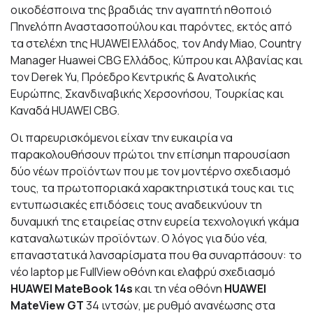
οικοδέσποινα της βραδιάς την αγαπητή ηθοποιό
Πηνελόπη Αναστασοπούλου και παρόντες, εκτός από
τα στελέχη της HUAWEI Ελλάδος, τον Andy Miao, Country
Manager Huawei CBG Ελλάδος, Κύπρου και Αλβανίας και
τον Derek Yu, Πρόεδρο Κεντρικής & Ανατολικής
Ευρώπης, Σκανδιναβικής Χερσονήσου, Τουρκίας και
Καναδά HUAWEI CBG.
Οι παρευρισκόμενοι είχαν την ευκαιρία να
παρακολουθήσουν πρώτοι την επίσημη παρουσίαση
δύο νέων προϊόντων που με τον μοντέρνο σχεδιασμό
τους, τα πρωτοποριακά χαρακτηριστικά τους και τις
εντυπωσιακές επιδόσεις τους αναδεικνύουν τη
δυναμική της εταιρείας στην ευρεία τεχνολογική γκάμα
καταναλωτικών προϊόντων. Ο λόγος για δύο νέα,
επαναστατικά λανσαρίσματα που θα συναρπάσουν: το
νέο laptop με FullView οθόνη και ελαφρύ σχεδιασμό
HUAWEI MateBook 14s
και τη νέα οθόνη
HUAWEI
MateView GT
34 ιντσών, με ρυθμό ανανέωσης στα