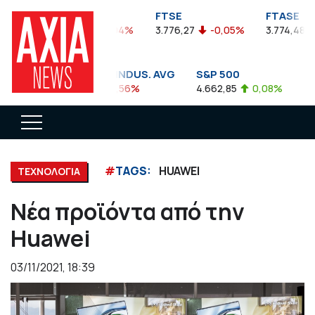
FTSEA
FTSE
FTASE
899,47
-0,04%
3.776,27
-0,05%
3.774,48
DOW JONES INDUS. AVG
S&P 500
NA
35.911,81
-0,56%
4.662,85
0,08%
14.
#
TAGS:
HUAWEI
ΤΕΧΝΟΛΟΓΙΑ
Νέα προϊόντα από την
Huawei
03/11/2021, 18:39