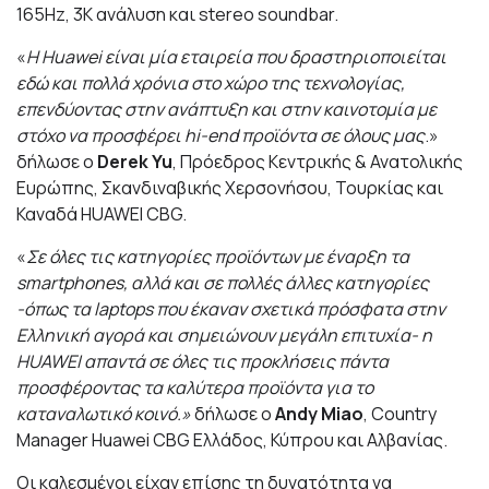
165Hz, 3Κ ανάλυση και stereo soundbar.
«
Η Huawei είναι μία εταιρεία που δραστηριοποιείται
εδώ και πολλά χρόνια στο χώρο της τεχνολογίας,
επενδύοντας στην ανάπτυξη και στην καινοτομία με
στόχο να προσφέρει hi-end προϊόντα σε όλους μας
.»
δήλωσε ο
Derek Yu
, Πρόεδρος Κεντρικής & Ανατολικής
Ευρώπης, Σκανδιναβικής Χερσονήσου, Τουρκίας και
Καναδά HUAWEI CBG.
«
Σε όλες τις κατηγορίες προϊόντων με έναρξη τα
smartphones, αλλά και σε πολλές άλλες κατηγορίες
-όπως τα laptops που έκαναν σχετικά πρόσφατα στην
Ελληνική αγορά και σημειώνουν μεγάλη επιτυχία- η
HUAWEI απαντά σε όλες τις προκλήσεις πάντα
προσφέροντας τα καλύτερα προϊόντα για το
καταναλωτικό κοινό.»
δήλωσε ο
Andy Miao
, Country
Manager Huawei CBG Ελλάδος, Κύπρου και Αλβανίας.
Οι καλεσμένοι είχαν επίσης τη δυνατότητα να