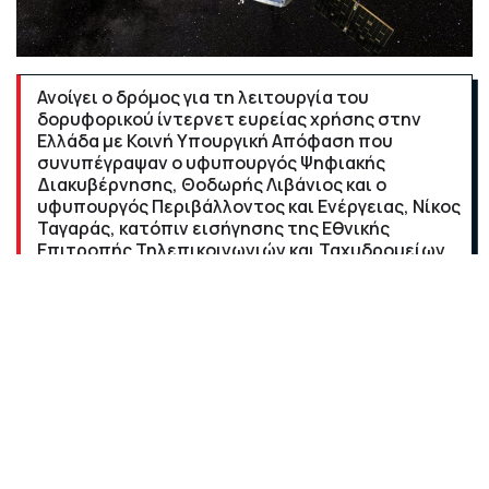
Ανοίγει ο δρόμος για τη λειτουργία του
δορυφορικού ίντερνετ ευρείας χρήσης στην
Ελλάδα με Κοινή Υπουργική Απόφαση που
συνυπέγραψαν ο υφυπουργός Ψηφιακής
Διακυβέρνησης, Θοδωρής Λιβάνιος και ο
υφυπουργός Περιβάλλοντος και Ενέργειας, Νίκος
Ταγαράς, κατόπιν εισήγησης της Εθνικής
Επιτροπής Τηλεπικοινωνιών και Ταχυδρομείων.
Ειδικότερα, η υπ' αριθμ. 57/ΦΕΚ Β' 4938/25-10-2021
Κοινή Υπουργική Απόφαση:
- Επικαιροποιεί την ειδική διαδικασία για την
αδειοδότηση της εγκατάστασης τυποποιημένων
κατασκευών κεραιών.