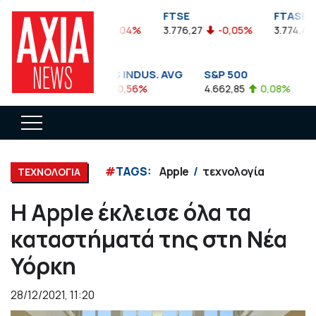
FTSEA
FTSE
FTASE
899,47
-0,04%
3.776,27
-0,05%
3.774,48
DOW JONES INDUS. AVG
S&P 500
NA
35.911,81
-0,56%
4.662,85
0,08%
14.
#
TAGS:
Apple
τεχνολογία
ΤΕΧΝΟΛΟΓΙΑ
Η Apple έκλεισε όλα τα
καταστήματά της στη Νέα
Υόρκη
28/12/2021, 11:20