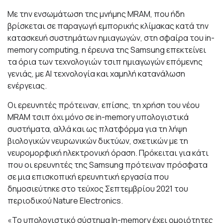
Με την ενσωμάτωση της μνήμης MRAM, που ήδη
βρίσκεται σε παραγωγή εμπορικής κλίμακας κατά την
κατασκευή συστημάτων ημιαγωγών, στη σφαίρα του in-
memory computing, η έρευνα της Samsung επεκτείνει
τα όρια των τεχνολογιών τσιπ ημιαγωγών επόμενης
γενιάς, με AI τεχνολογία και χαμηλή κατανάλωση
ενέργειας.
Οι ερευνητές πρότειναν, επίσης, τη χρήση του νέου
MRAM τσιπ όχι μόνο σε in-memory υπολογιστικά
συστήματα, αλλά και ως πλατφόρμα για τη λήψη
βιολογικών νευρωνικών δικτύων, σχετικών με τη
νευρομορφική ηλεκτρονική όραση. Πρόκειται για κάτι
που οι ερευνητές της Samsung πρότειναν πρόσφατα
σε μια επισκοπική ερευνητική εργασία που
δημοσιεύτηκε στο τεύχος Σεπτεμβρίου 2021 του
περιοδικού Nature Electronics.
«Το υπολογιστικό σύστημα In-memory έχει ομοιότητες