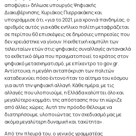
αποφύγει» δήλωσε υπουργός Ψηφιακής
Διακυβέρνησης, Κυριάκος Πιερρακάκης και
υπογράμμισε ότι «για το 2021, μια χρονιά πανδημίας, ο
αριθμός αυτός για κάθε ενήλικο πολίτη μεταφράζεται
σε περίπου 60 επισκέψεις σε δημόσιες υπηρεσίες που
δεν χρειάστηκε να γίνουν. Η εκθετική καμπύλη των
τελευταίων ετών στις ψηφιακές συναλλαγές αντανακλά
το εκθετικό άλμα που πραγματοποιεί το κράτος στον
ψηφιακό μετασχηματισμό, με επίκεντρο το gov.gr.
Αντίστοιχα, η μεγάλη ανταπόκριση των πολιτών
καταδεικνύει πόσο έντονο ήταν το αίτημα του κόσμου
για αυτή την ψηφιακή αλλαγή. Κάθε ημέρα, με τις
αλλαγές που υλοποιούμε, η Ελλάδα καλύπτει όλο και
μεγαλύτερο κομμάτι της απόστασης που τη χώριζε
από άλλες χώρες. Αυτή την πρόοδο θέλουμε να
διατηρήσουμε, υλοποιώντας τον σχεδιασμό μας με
ακόμα μεγαλύτερη δυναμική και ταχύτητα».
Από την πλευρά του, ο γενικός γραμματέας