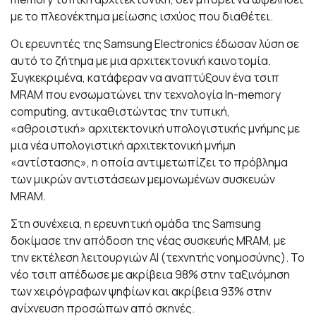
με το πλεονέκτημα μείωσης ισχύος που διαθέτει.
Οι ερευνητές της Samsung Electronics έδωσαν λύση σε
αυτό το ζήτημα με μια αρχιτεκτονική καινοτομία.
Συγκεκριμένα, κατάφεραν να αναπτύξουν ένα τσιπ
MRAM που ενσωματώνει την τεχνολογία In-memory
computing, αντικαθιστώντας την τυπική,
«αθροιστική» αρχιτεκτονική υπολογιστικής μνήμης με
μια νέα υπολογιστική αρχιτεκτονική μνήμη
«αντίστασης», η οποία αντιμετωπίζει το πρόβλημα
των μικρών αντιστάσεων μεμονωμένων συσκευών
MRAM.
Στη συνέχεια, η ερευνητική ομάδα της Samsung
δοκίμασε την απόδοση της νέας συσκευής MRAM, με
την εκτέλεση λειτουργιών ΑΙ (τεχνητής νοημοσύνης). Το
νέο τσιπ απέδωσε με ακρίβεια 98% στην ταξινόμηση
των χειρόγραφων ψηφίων και ακρίβεια 93% στην
ανίχνευση προσώπων από σκηνές.