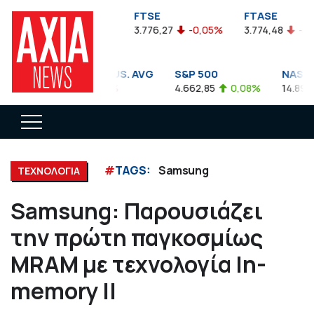
FTSEA
FTSE
FTASE
899,47
-0,04%
3.776,27
-0,05%
3.774,48
-0,10%
DOW JONES INDUS. AVG
S&P 500
NASDAQ
35.911,81
-0,56%
4.662,85
0,08%
14.893,75
#
TAGS:
Samsung
ΤΕΧΝΟΛΟΓΙΑ
Samsung: Παρουσιάζει
την πρώτη παγκοσμίως
MRAM με τεχνολογία In-
memory ||