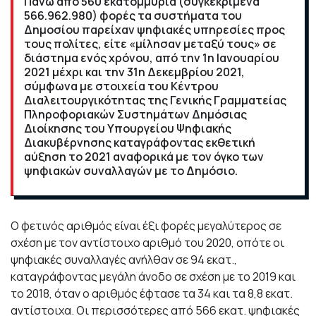
Πάνω από 560 εκατομμύρια (συγκεκριμένα
566.962.980) φορές τα συστήματα του
Δημοσίου παρείχαν ψηφιακές υπηρεσίες προς
τους πολίτες, είτε «μίλησαν μεταξύ τους» σε
διάστημα ενός χρόνου, από την 1η Ιανουαρίου
2021 μέχρι και την 31η Δεκεμβρίου 2021,
σύμφωνα με στοιχεία του Κέντρου
Διαλειτουργικότητας της Γενικής Γραμματείας
Πληροφοριακών Συστημάτων Δημόσιας
Διοίκησης του Υπουργείου Ψηφιακής
Διακυβέρνησης καταγράφοντας εκθετική
αύξηση το 2021 αναφορικά με τον όγκο των
ψηφιακών συναλλαγών με το Δημόσιο.
Ο φετινός αριθμός είναι έξι φορές μεγαλύτερος σε
σχέση με τον αντίστοιχο αριθμό του 2020, οπότε οι
ψηφιακές συναλλαγές ανήλθαν σε 94 εκατ.,
καταγράφοντας μεγάλη άνοδο σε σχέση με το 2019 και
το 2018, όταν ο αριθμός έφτασε τα 34 και τα 8,8 εκατ.
αντίστοιχα. Οι περισσότερες από 566 εκατ. ψηφιακές