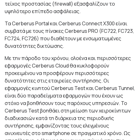
τείχος προστασίας (firewall) εξασφαλίζουν το
υψηλότερο επίπεδο ασφάλειας.
Τα Cerberus Portal και Cerberus Connect X300 είναι
συμβατά με τους πίνακες Cerberus PRO (FC722, FC723,
FC724, FC726) που διαθέτουν με ενσωματωμένες
δυνατότητες δικτύωσης.
Με την πάροδο του χρόνου, ολοένα και περισσότερες
εφαρμογές Cerberus Cloud θα κυκλοφορούν
προκειμένου να προσφέρουν περισσότερες
δυνατότητες στις εταιρείες συντήρησης. Οι
εφαρμογές κινητού Cerberus Test και Cerberus Tunnel,
είναι δύο παραδείγματα εφαρμογών που έχουν ως
στόχο να βοηθήσουν τους παρόχους υπηρεσιών. Το
Cerberus Test βοηθάει στη μείωση των χειροκίνητων
διαδικασιών κατά τη διάρκεια της περιοδικής
συντήρησης, εμφανίζοντας τους ελεγμένους
ανιχνευτές στο smartphone σε πραγματικό χρόνο. Ως