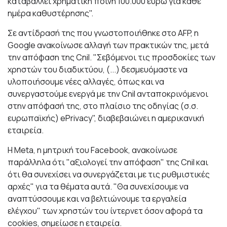
καταβάλλει χρηματική ποινή 100.000 ευρώ για κάθε
ημέρα καθυστέρησης".
Σε αντίδρασή της που γνωστοποιήθηκε στο AFP, η
Google ανακοίνωσε αλλαγή των πρακτικών της, μετά
την απόφαση της Cnil. "Σεβόμενοι τις προσδοκίες των
χρηστών του διαδικτύου, (...) δεσμευόμαστε να
υλοποιήσουμε νέες αλλαγές, όπως και να
συνεργαστούμε ενεργά με την Cnil ανταποκρινόμενοι
στην απόφασή της, στο πλαίσιο της οδηγίας (σ.σ.
ευρωπαϊκής) ePrivacy", διαβεβαιώνει η αμερικανική
εταιρεία.
Η Meta, η μητρική του Facebook, ανακοίνωσε
παράλληλα ότι "αξιολογεί την απόφαση" της Cnil και
ότι θα συνεχίσει να συνεργάζεται με τις ρυθμιστικές
αρχές" για τα θέματα αυτά. "Θα συνεχίσουμε να
αναπτύσσουμε και να βελτιώνουμε τα εργαλεία
ελέγχου" των χρηστών του ίντερνετ όσον αφορά τα
cookies, σημείωσε η εταιρεία.