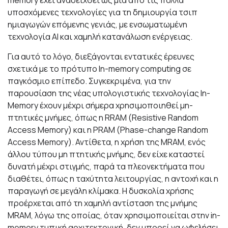
memory έχει αναδειχθεί ως μια από τις πολλά
υποσχόμενες τεχνολογίες για τη δημιουργία τσιπ
ημιαγωγών επόμενης γενιάς, με ενσωματωμένη
τεχνολογία AI και χαμηλή κατανάλωση ενέργειας.
Για αυτό το λόγο, διεξάγονται εντατικές έρευνες
σχετικά με το πρότυπο In-memory computing σε
παγκόσμιο επίπεδο. Συγκεκριμένα, για την
παρουσίαση της νέας υπολογιστικής τεχνολογίας In-
Memory έχουν μέχρι σήμερα χρησιμοποιηθεί μη-
πτητικές μνήμες, όπως η RRAM (Resistive Random
Access Memory) και η PRAM (Phase-change Random
Access Memory). Αντίθετα, η χρήση της MRAM, ενός
άλλου τύπου μη πτητικής μνήμης, δεν είχε καταστεί
δυνατή μέχρι στιγμής, παρά τα πλεονεκτήματα που
διαθέτει, όπως η ταχύτητα λειτουργίας, η αντοχή και η
παραγωγή σε μεγάλη κλίμακα. Η δυσκολία χρήσης
προέρχεται από τη χαμηλή αντίσταση της μνήμης
MRAM, λόγω της οποίας, όταν χρησιμοποιείται στην in-
memory τυπική αρχιτεκτονική, δεν μπορεί να ωφελήσει