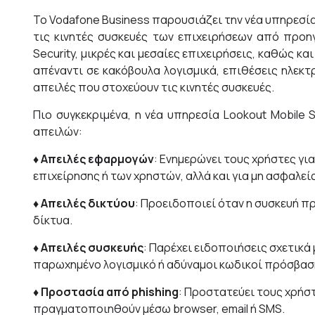
To Vodafone Business παρουσιάζει την νέα υπηρεσί
τις κινητές συσκευές των επιχειρήσεων από προηγ
Security, μικρές και μεσαίες επιχειρήσεις, καθώς κ
απέναντι σε κακόβουλα λογισμικά, επιθέσεις ηλεκτ
απειλές που στοχεύουν τις κινητές συσκευές.
Πιο συγκεκριμένα, η νέα υπηρεσία Lookout Mobil
απειλών:
♦ Απειλές εφαρμογών
: Ενημερώνει τους χρήστες γι
επιχείρησης ή των χρηστών, αλλά και για μη ασφαλε
♦ Απειλές δικτύου
: Προειδοποιεί όταν η συσκευή π
δίκτυα.
♦ Απειλές συσκευής
: Παρέχει ειδοποιήσεις σχετικά
παρωχημένο λογισμικό ή αδύναμοι κωδικοί πρόσβασ
♦ Προστασία από phishing
: Προστατεύει τους χρήσ
πραγματοποιηθούν μέσω browser, email ή SMS.