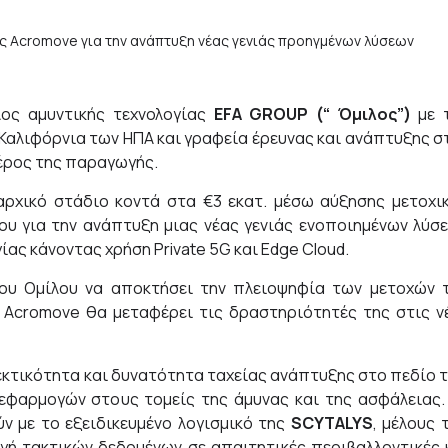
ος αμυντικής τεχνολογίας
EFA GROUP
(“ Όμιλος”)
με 
 Καλιφόρνια των ΗΠΑ και γραφεία έρευνας και ανάπτυξης σ
έρος της παραγωγής.
αρχικό στάδιο κοντά στα €3 εκατ. μέσω αύξησης μετοχι
ου για την ανάπτυξη μιας νέας γενιάς ενοποιημένων λύσ
ας κάνοντας χρήση Private 5G και Edge Cloud.
ου Ομίλου να αποκτήσει την πλειοψηφία των μετοχών 
 Acromove θα μεταφέρει τις δραστηριότητές της στις ν
εκτικότητα και δυνατότητα ταχείας ανάπτυξης στο πεδίο 
εφαρμογών στους τομείς της άμυνας και της ασφάλειας.
ν με το εξειδικευμένο λογισμικό της
SCYTALYS
, μέλους 
ή τακτικών δεδομένων σε απαιτητικές περιβαλλοντικές 