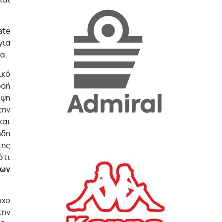
«Η ακρίβεια «γονατίζει»
ate
την κοινωνία - Νέα μεγάλη
για
έρευνα της Pulse για το
α.
Ε.Ε.Α.
ικό
ΟΙΚΟΝΟΜΙΑ
23/07/2026, 12:50
ροή
ηψη
Aktor: Δεν θα γίνουν
την
δεκτές προσφορές κάτω
και
των 11,25 ευρώ στην
ήδη
αύξηση κεφαλαίου
της
ΕΠΙΧΕΙΡΗΣΕΙΣ
22/07/2026, 12:12
ότι
νων
Κ. Πιερρακάκης: Νέα
εποχή για το Ολυμπιακό
οχο
Κωπηλατοδρόμιο - Η
δημόσια περιουσία είναι
την
περιουσία όλων των