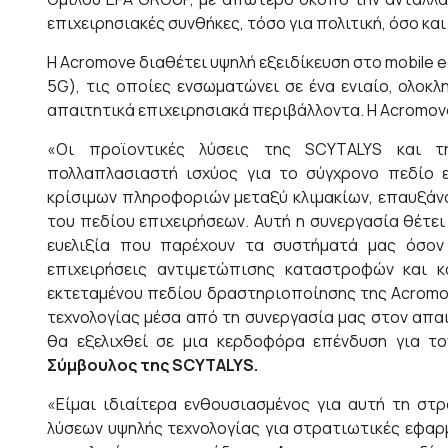
επιχειρησιακές συνθήκες, τόσο για πολιτική, όσο και
Η Acromove διαθέτει υψηλή εξειδίκευση στο mobile e
5G), τις οποίες ενσωματώνει σε ένα ενιαίο, ολοκ
απαιτητικά επιχειρησιακά περιβάλλοντα. Η Acromov
«Οι προϊοντικές λύσεις της SCYTALYS και τ
πολλαπλασιαστή ισχύος για το σύγχρονο πεδίο ε
κρίσιμων πληροφοριών μεταξύ κλιμακίων, επαυξάνο
του πεδίου επιχειρήσεων. Αυτή η συνεργασία θέτει
ευελιξία που παρέχουν τα συστήματά μας όσον 
επιχειρήσεις αντιμετώπισης καταστροφών και 
εκτεταμένου πεδίου δραστηριοποίησης της Αcromov
τεχνολογίας μέσα από τη συνεργασία μας στον απα
θα εξελιχθεί σε μια κερδοφόρα επένδυση για 
Σύμβουλος της
SCYTALYS
.
«Είμαι ιδιαίτερα ενθουσιασμένος για αυτή τη σ
λύσεων υψηλής τεχνολογίας για στρατιωτικές εφαρ