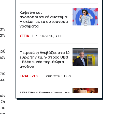
Καφεΐνη και
ανοσοποιητικό σύστημα:
Η σχέση με τα αυτοάνοσα
νοσήματα
την
την
ΥΓΕΙΑ
30/07/2026, 14:00
κού
Πειραιώς: Ανεβάζει στα 12
εων
ευρώ την τιμή-στόχο UBS
- Βλέπει νέα περιθώρια
ανόδου
της
ΤΡΑΠΕΖΕΣ
30/07/2026, 13:59
έες
ΔΕΗ Fiber: Επεκτείνεται σε
των
15 νέες περιοχές σε Αττική
 Οι
και Θεσσαλονίκη
του
ΕΠΙΧΕΙΡΗΣΕΙΣ
23/07/2026, 13:09
και