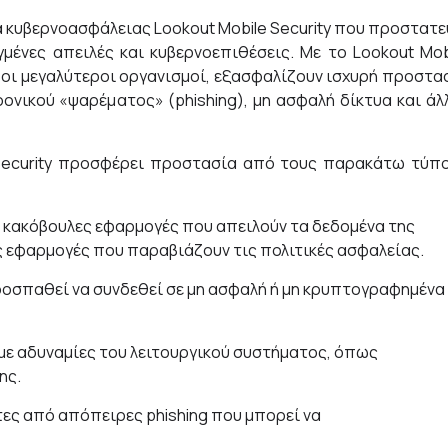
α κυβερνοασφάλειας Lookout Mobile Security που προστατε
μένες απειλές και κυβερνοεπιθέσεις. Με το Lookout Mob
αι οι μεγαλύτεροι οργανισμοί, εξασφαλίζουν ισχυρή προστα
ρονικού «ψαρέματος» (phishing), μη ασφαλή δίκτυα και άλ
e Security προσφέρει προστασία από τους παρακάτω τύπ
α κακόβουλες εφαρμογές που απειλούν τα δεδομένα της
ίς εφαρμογές που παραβιάζουν τις πολιτικές ασφαλείας.
ροσπαθεί να συνδεθεί σε μη ασφαλή ή μη κρυπτογραφημένα
 με αδυναμίες του λειτουργικού συστήματος, όπως
ης.
τες από απόπειρες phishing που μπορεί να