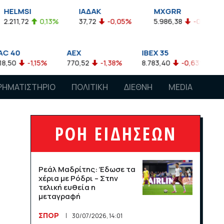
ΙΑΔΑΚ
MXGRR
ΣΑΓΔ
0,13%
37,72
-0,05%
5.986,38
-0,23%
2.924,61
AEX
IBEX 35
ATX
15%
770,52
-1,38%
8.783,40
-0,63%
4.007,68
ΡΗΜΑΤΙΣΤΗΡΙΟ
ΠΟΛΙΤΙΚΗ
ΔΙΕΘΝΗ
MEDIA
ΡΟΗ ΕΙΔΗΣΕΩΝ
Ρεάλ Μαδρίτης: Έδωσε τα
χέρια με Ρόδρι – Στην
τελική ευθεία η
μεταγραφή
ΣΠΟΡ
30/07/2026, 14:01