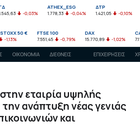
ATHEX_ESG
ΔΤΡ
HELMSI
-0,03%
1.778,33
-0,04%
1.421,05
-0,10%
2.211,72
 €
FTSE 100
DAX
CAC 40
7.551,45
-0,79%
15.770,89
-1,02%
7.118,50
-1,
Σ
ΟΙΚΟΝΟΜΙΑ
ΔΙΕΘΝΕΙΣ
ΕΠΙΧΕΙΡΗΣΕΙΣ
Χ
ΑΓΟΡΕΣ
στην εταιρία υψηλής
 την ανάπτυξη νέας γενιάς
ικοινωνιών και