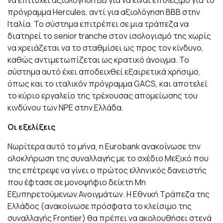
να επιτύχει αξιολόγηση ΒΒ για να είναι επιλέξιμο για το
πρόγραμμα Hercules, αντί για αξιολόγηση ΒΒΒ στην
Ιταλία. Το σύστημα επιτρέπει σε μια τράπεζα να
διατηρεί το senior tranche στον ισολογισμό της χωρίς
να χρειάζεται να το σταθμίσει ως προς τον κίνδυνο,
καθώς αντιμετωπίζεται ως κρατικό άνοιγμα. Το
σύστημα αυτό έχει αποδειχθεί εξαιρετικά χρήσιμο,
όπως και το ιταλικόv πρόγραμμα GACS, και αποτελεί
το κύριο εργαλείο της τρέχουσας απομείωσης του
κινδύνου των NPE στην Ελλάδα.
Οι εξελίξεις
Νωρίτερα αυτό το μήνα, η Eurobank ανακοίνωσε την
ολοκλήρωση της συναλλαγής με το σχέδιο Μεξικό που
της επέτρεψε να γίνει ο πρώτος ελληνικός δανειστής
που έφτασε σε μονοψήφιο δείκτη Μη
Εξυπηρετούμενων Ανοιγμάτων. Η Εθνική Τράπεζα της
Ελλάδος (ανακοίνωσε πρόσφατα το κλείσιμο της
συναλλαγής Frontier) θα πρέπει να ακολουθήσει στενά