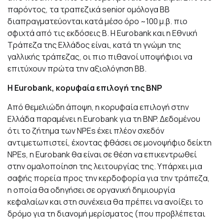
παρόντος, τα τραπεζικά senior ομόλογα ΒΒ
διαπραγματεύονται κατά μέσο όρο ~100 μ.β. πιο
σφιχτά από τις εκδόσεις Β. Η Eurobank και η Εθνική
Τράπεζα της Ελλάδος είναι, κατά τη γνώμη της
γαλλικής τράπεζας, οι πιο πιθανοί υποψήφιοι να
επιτύχουν πρώτα την αξιολόγηση ΒΒ.
Η Eurobank, κορυφαία επιλογή της BNP
Από θεμελιώδη άποψη, η κορυφαία επιλογή στην
Ελλάδα παραμένει η Eurobank για τη BNP. Δεδομένου
ότι το ζήτημα των NPEs έχει πλέον σχεδόν
αντιμετωπιστεί, έχοντας φθάσει σε μονοψήφιο δείκτη
NPEs, η Eurobank θα είναι σε θέση να επικεντρωθεί
στην ομαλοποίηση της λειτουργίας της. Υπάρχει μια
σαφής πορεία προς την κερδοφορία για την τράπεζα,
η οποία θα οδηγήσει σε οργανική δημιουργία
κεφαλαίων και στη συνέχεια θα πρέπει να ανοίξει το
δρόμο για τη διανομή μερίσματος (που προβλέπεται