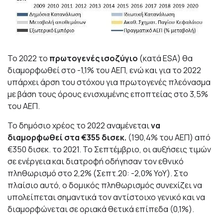
Το 2022 το
πρωτογενές ισοζύγιο
(κατά ESA) θα
διαμορφωθεί στο -1,1% του ΑΕΠ, ενώ και για το 2022
υπάρχει άρση του στόχου για πρωτογενές πλεόνασμα
με βάση τους όρους ενισχυμένης εποπτείας στο 3,5%
του ΑΕΠ.
Το δημόσιο χρέος το 2022 αναμένεται
να
διαμορφωθεί στα €355 δισεκ.
(190,4% του ΑΕΠ) από
€350 δισεκ. το 2021. Το Σεπτέμβριο, οι αυξήσεις τιμών
σε ενέργεια και διατροφή οδήγησαν τον εθνικό
πληθωρισμό στο 2,2% (Σεπτ.20: -2,0% YoY). Στο
πλαίσιο αυτό, ο δομικός πληθωρισμός συνεχίζει να
υπολείπεται σημαντικά τον αντίστοιχο γενικό και να
διαμορφώνεται σε οριακά θετικά επίπεδα (0,1%).