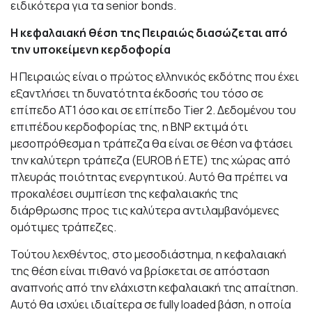
ειδικότερα για τα senior bonds.
Η κεφαλαιακή θέση της Πειραιώς διασώζεται από
την υποκείμενη κερδοφορία
Η Πειραιώς είναι ο πρώτος ελληνικός εκδότης που έχει
εξαντλήσει τη δυνατότητα έκδοσής του τόσο σε
επίπεδο AT1 όσο και σε επίπεδο Tier 2. Δεδομένου του
επιπέδου κερδοφορίας της, η BNP εκτιμά ότι
μεσοπρόθεσμα η τράπεζα θα είναι σε θέση να φτάσει
την καλύτερη τράπεζα (EUROB ή ΕΤΕ) της χώρας από
πλευράς ποιότητας ενεργητικού. Αυτό θα πρέπει να
προκαλέσει συμπίεση της κεφαλαιακής της
διάρθρωσης προς τις καλύτερα αντιλαμβανόμενες
ομότιμες τράπεζες.
Τούτου λεχθέντος, στο μεσοδιάστημα, η κεφαλαιακή
της θέση είναι πιθανό να βρίσκεται σε απόσταση
αναπνοής από την ελάχιστη κεφαλαιακή της απαίτηση.
Αυτό θα ισχύει ιδιαίτερα σε fully loaded βάση, η οποία