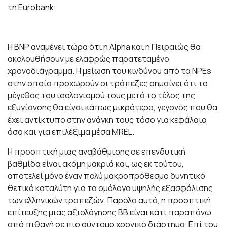
τη Eurobank.
Η BNP αναμένει τώρα ότι η Alpha και η Πειραιώς θα
ακολουθήσουν με ελαφρώς παρατεταμένο
χρονοδιάγραμμα. Η μείωση του κινδύνου από τα NPEs
στην οποία προχωρούν οι τράπεζες σημαίνει ότι το
μέγεθος του ισολογισμού τους μετά το τέλος της
εξυγίανσης θα είναι κάπως μικρότερο, γεγονός που θα
έχει αντίκτυπο στην ανάγκη τους τόσο για κεφάλαια
όσο και για επιλέξιμα μέσα MREL.
Η προοπτική μιας αναβάθμισης σε επενδυτική
βαθμίδα είναι ακόμη μακριά και, ως εκ τούτου,
αποτελεί μόνο έναν πολύ μακροπρόθεσμο δυνητικό
θετικό καταλύτη για τα ομόλογα υψηλής εξασφάλισης
των ελληνικών τραπεζών. Παρόλα αυτά, η προοπτική
επίτευξης μιας αξιολόγησης ΒΒ είναι κάτι παραπάνω
από πιθανή σε πιο σύντομο χρονικό διάστημα. Επί του