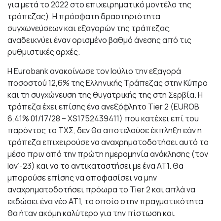
για μετά το 2022 στο επιχειρηματικό μοντέλο της
τράπεζας). Η πρόσφατη δραστηριότητα
συγχωνεύσεων και εξαγορών της τράπεζας,
αναδεικνύει έναν ορισμένο βαθμό άνεσης από τις
ρυθμιστικές αρχές.
Η Eurobank ανακοίνωσε τον Ιούλιο την εξαγορά
ποσοστού 12,6% της Ελληνικής Τράπεζας στην Κύπρο
και τη συγχώνευση της θυγατρικής της στη Σερβία. Η
τράπεζα έχει επίσης ένα ανεξόφλητο Tier 2 (EUROB
6,41% 01/17/28 – XS1752439411) που κατέχει επί του
παρόντος το ΤΧΣ, δεν θα αποτελούσε έκπληξη εάν η
τράπεζα επιχειρούσε να αναχρηματοδοτήσει αυτό το
μέσο πριν από την πρώτη ημερομηνία ανάκλησης (τον
Ιαν’-23) και να το αντικαταστήσει με ένα AT1. Θα
μπορούσε επίσης να αποφασίσει να μην
αναχρηματοδοτήσει πρόωρα το Tier 2 και απλά να
εκδώσει ένα νέο AT1, το οποίο στην πραγματικότητα
θα ήταν ακόμη καλύτερο για την πίστωση και