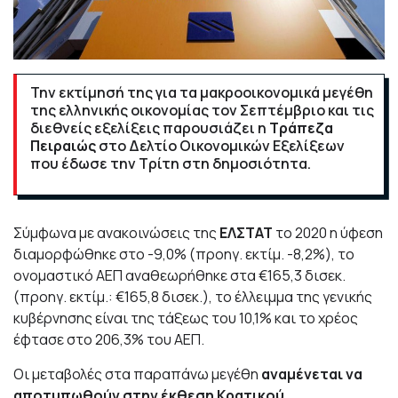
Την εκτίμησή της για τα μακροοικονομικά μεγέθη
της ελληνικής οικονομίας τον Σεπτέμβριο και τις
διεθνείς εξελίξεις παρουσιάζει η
Τράπεζα
Πειραιώς
στο Δελτίο Οικονομικών Εξελίξεων
που έδωσε την Τρίτη στη δημοσιότητα.
Σύμφωνα με ανακοινώσεις της
ΕΛΣΤΑΤ
το 2020 η ύφεση
διαμορφώθηκε στο -9,0% (προηγ. εκτίμ. -8,2%), το
ονομαστικό ΑΕΠ αναθεωρήθηκε στα €165,3 δισεκ.
(προηγ. εκτίμ.: €165,8 δισεκ.), το έλλειμμα της γενικής
κυβέρνησης είναι της τάξεως του 10,1% και το χρέος
έφτασε στο 206,3% του ΑΕΠ.
Οι μεταβολές στα παραπάνω μεγέθη
αναμένεται να
αποτυπωθούν στην έκθεση Κρατικού