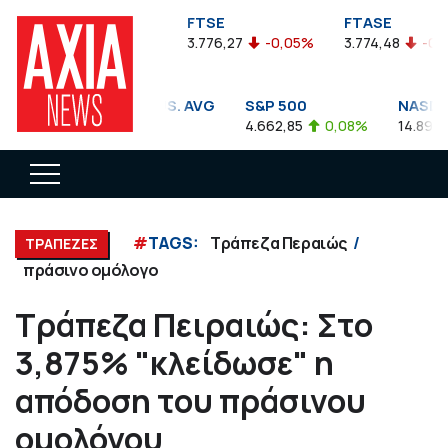
FTSEA
FTSE
FTASE
899,47
-0,04%
3.776,27
-0,05%
3.774,48
-0,10%
DOW JONES INDUS. AVG
S&P 500
NASDAQ 
35.911,81
-0,56%
4.662,85
0,08%
14.893,75
#
TAGS:
Τράπεζα Περαιώς
ΤΡΑΠΕΖΕΣ
πράσινο ομόλογο
Τράπεζα Πειραιώς: Στο
3,875% "κλείδωσε" η
απόδοση του πράσινου
ομολόγου