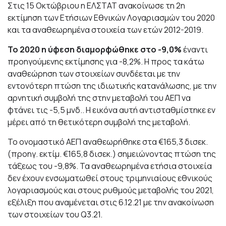
Στις 15 Οκτώβριου η ΕΛΣΤΑΤ ανακοίνωσε τη 2η
εκτίμηση των Ετήσιων Εθνικών Λογαριασμών του 2020
και τα αναθεωρημένα στοιχεία των ετών 2012-2019.
Το 2020 η ύφεση διαμορφώθηκε στο -9,0%
έναντι
προηγούμενης εκτίμησης για -8,2%. Η προς τα κάτω
αναθεώρηση των στοιχείων συνδέεται με την
εντονότερη πτώση της ιδιωτικής κατανάλωσης, με την
αρνητική συμβολή της στην μεταβολή του ΑΕΠ να
φτάνει τις -5,5 μνδ.. Η εικόνα αυτή αντισταθμίστηκε εν
μέρει από τη θετικότερη συμβολή της μεταβολή.
Το ονομαστικό ΑΕΠ αναθεωρήθηκε στα €165,3 δισεκ.
(προηγ. εκτίμ. €165,8 δισεκ.) σημειώνοντας πτώση της
τάξεως του -9,8%. Τα αναθεωρημένα ετήσια στοιχεία
δεν έχουν ενσωματωθεί στους τριμηνιαίους εθνικούς
λογαριασμούς και στους ρυθμούς μεταβολής του 2021,
εξέλιξη που αναμένεται στις 6.12.21 με την ανακοίνωση
των στοιχείων του Q3.21.