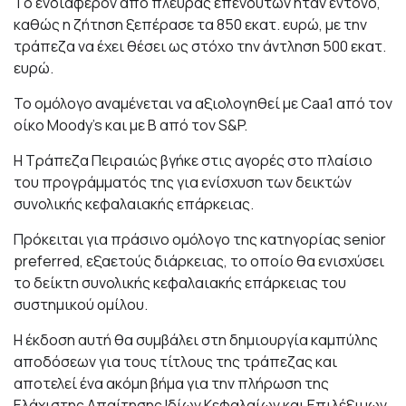
Tο ενδιαφέρον από πλευράς επενδυτών ήταν έντονο,
καθώς η ζήτηση ξεπέρασε τα 850 εκατ. ευρώ, με την
τράπεζα να έχει θέσει ως στόχο την άντληση 500 εκατ.
ευρώ.
Το ομόλογο αναμένεται να αξιολογηθεί με Caa1 από τον
οίκο Moody’s και με Β από τον S&P.
Η Τράπεζα Πειραιώς βγήκε στις αγορές στο πλαίσιο
του προγράμματός της για ενίσχυση των δεικτών
συνολικής κεφαλαιακής επάρκειας.
Πρόκειται για πράσινο ομόλογο της κατηγορίας senior
preferred, εξαετούς διάρκειας, το οποίο θα ενισχύσει
το δείκτη συνολικής κεφαλαιακής επάρκειας του
συστημικού ομίλου.
Η έκδοση αυτή θα συμβάλει στη δημιουργία καμπύλης
αποδόσεων για τους τίτλους της τράπεζας και
αποτελεί ένα ακόμη βήμα για την πλήρωση της
Ελάχιστης Απαίτησης Ιδίων Κεφαλαίων και Επιλέξιμων