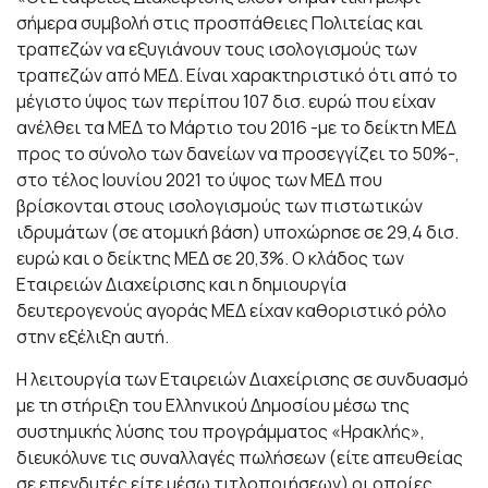
σήμερα συμβολή στις προσπάθειες Πολιτείας και
τραπεζών να εξυγιάνουν τους ισολογισμούς των
τραπεζών από ΜΕΔ. Είναι χαρακτηριστικό ότι από το
μέγιστο ύψος των περίπου 107 δισ. ευρώ που είχαν
ανέλθει τα ΜΕΔ το Μάρτιο του 2016 -με το δείκτη ΜΕΔ
προς το σύνολο των δανείων να προσεγγίζει το 50%-,
στο τέλος Ιουνίου 2021 το ύψος των ΜΕΔ που
βρίσκονται στους ισολογισμούς των πιστωτικών
ιδρυμάτων (σε ατομική βάση) υποχώρησε σε 29,4 δισ.
ευρώ και ο δείκτης ΜΕΔ σε 20,3%. Ο κλάδος των
Εταιρειών Διαχείρισης και η δημιουργία
δευτερογενούς αγοράς ΜΕΔ είχαν καθοριστικό ρόλο
στην εξέλιξη αυτή.
Η λειτουργία των Εταιρειών Διαχείρισης σε συνδυασμό
με τη στήριξη του Ελληνικού Δημοσίου μέσω της
συστημικής λύσης του προγράμματος «Ηρακλής»,
διευκόλυνε τις συναλλαγές πωλήσεων (είτε απευθείας
σε επενδυτές είτε μέσω τιτλοποιήσεων) οι οποίες