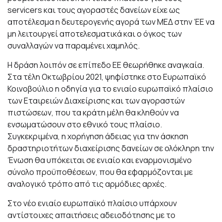
servicers και τους αγοραστές δανείων είχε ως
αποτέλεσμα η δευτερογενής αγορά των ΜΕΔ στην ΈΕ να
μη λειτουργεί αποτελεσματικά και ο όγκος των
συναλλαγών να παραμένει χαμηλός.
Η δράση λοιπόν σε επίπεδο ΕΕ θεωρήθηκε αναγκαία.
Στα τέλη Οκτωβρίου 2021, ψηφίστηκε στο Ευρωπαϊκό
Κοινοβούλιο η οδηγία για το ενιαίο ευρωπαϊκό πλαίσιο
των Εταιρειών Διαχείρισης και των αγοραστών
πιστώσεων, που τα κράτη μέλη θα κληθούν να
ενσωματώσουν στο εθνικό τους πλαίσιο.
Συγκεκριμένα, η χορήγηση άδειας για την άσκηση
δραστηριοτήτων διαχείρισης δανείων σε ολόκληρη την
Ένωση θα υπόκειται σε ενιαίο και εναρμονισμένο
σύνολο προϋποθέσεων, που θα εφαρμόζονται με
αναλογικό τρόπο από τις αρμόδιες αρχές.
Στο νέο ενιαίο ευρωπαϊκό πλαίσιο υπάρχουν
αντίστοιχες απαιτήσεις αδειoδότησης με το