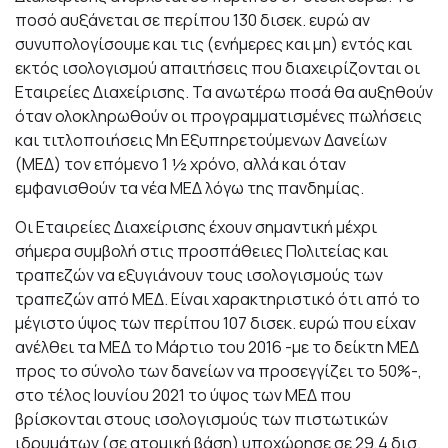
ποσό αυξάνεται σε περίπου 130 δισεκ. ευρώ αν
συνυπολογίσουμε και τις (ενήμερες και μη) εντός και
εκτός ισολογισμού απαιτήσεις που διαχειρίζονται οι
Εταιρείες Διαχείρισης. Τα ανωτέρω ποσά θα αυξηθούν
όταν ολοκληρωθούν οι προγραμματισμένες πωλήσεις
και τιτλοποιήσεις Μη Εξυπηρετούμενων Δανείων
(ΜΕΔ) τον επόμενο 1 ½ χρόνο, αλλά και όταν
εμφανισθούν τα νέα ΜΕΔ λόγω της πανδημίας.
Οι Εταιρείες Διαχείρισης έχουν σημαντική μέχρι
σήμερα συμβολή στις προσπάθειες Πολιτείας και
τραπεζών να εξυγιάνουν τους ισολογισμούς των
τραπεζών από ΜΕΔ. Είναι χαρακτηριστικό ότι από το
μέγιστο ύψος των περίπου 107 δισεκ. ευρώ που είχαν
ανέλθει τα ΜΕΔ το Μάρτιο του 2016 -με το δείκτη ΜΕΔ
προς το σύνολο των δανείων να προσεγγίζει το 50%-,
στο τέλος Ιουνίου 2021 το ύψος των ΜΕΔ που
βρίσκονται στους ισολογισμούς των πιστωτικών
ιδρυμάτων (σε ατομική βάση) υποχώρησε σε 29,4 δισ.