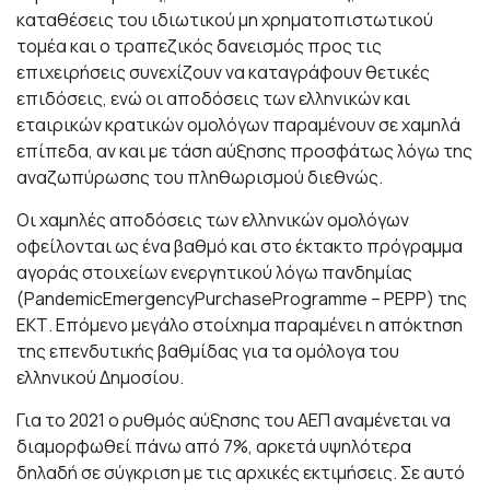
καταθέσεις του ιδιωτικού μη χρηματοπιστωτικού
τομέα και ο τραπεζικός δανεισμός προς τις
επιχειρήσεις συνεχίζουν να καταγράφουν θετικές
επιδόσεις, ενώ οι αποδόσεις των ελληνικών και
εταιρικών κρατικών ομολόγων παραμένουν σε χαμηλά
επίπεδα, αν και με τάση αύξησης προσφάτως λόγω της
αναζωπύρωσης του πληθωρισμού διεθνώς.
Οι χαμηλές αποδόσεις των ελληνικών ομολόγων
οφείλονται ως ένα βαθμό και στο έκτακτο πρόγραμμα
αγοράς στοιχείων ενεργητικού λόγω πανδημίας
(PandemicEmergencyPurchaseProgramme – PEPP) της
ΕΚΤ. Επόμενο μεγάλο στοίχημα παραμένει η απόκτηση
της επενδυτικής βαθμίδας για τα ομόλογα του
ελληνικού Δημοσίου.
Για το 2021 ο ρυθμός αύξησης του ΑΕΠ αναμένεται να
διαμορφωθεί πάνω από 7%, αρκετά υψηλότερα
δηλαδή σε σύγκριση με τις αρχικές εκτιμήσεις. Σε αυτό