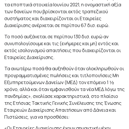
τα εποπτικά στοιχεία Ιουνίου 2021, η ονομαστική αξία
των δανείων που βρίσκονται εκτός τραπεζικού
συστήματος και διαχειρίζονται οι Εταιρείες
Διαχείρισης ανέρχεται σε περίπου 67 δισ. ευρώ.
Το ποσό αυξάνεται σε περίπου 130 δισ. ευρώ αν
συνυπολογίσουμε και τις (ενήμερες και μη) εντός και
εκτός ισολογισμού απαιτήσεις που διαχειρίζονται οι
Εταιρείες Διαχείρισης.
Τα ανωτέρω ποσά θα αυξηθούν όταν ολοκληρωθούν οι
προγραμματισμένες πωλήσεις και τιτλοποιήσεις Μη
Εξυπηρετούμενων Δανείων (ΜΕΔ) τον επόμενο 1 ½
χρόνο, αλλά και όταν εμφανισθούν τα νέα ΜΕΔ λόγω της
πανδημίας», σχολίασε χαρακτηριστικά, στο πλαίσιο
της Ετήσιας Τακτικής Γενικής Συνέλευσης της Ένωσης
Εταιρειών Διαχείρισης Απαιτήσεων από Δάνεια και
Πιστώσεις, για να προσθέσει:
«Οι Εταιρείες Διαχείρισης έχουν σημαντική μέχρι