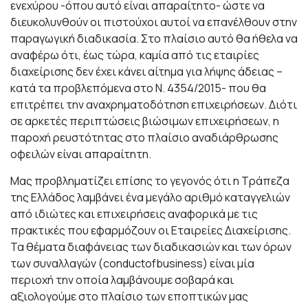
ενεχύρου -όπου αυτό είναι απαραίτητο- ώστε να
διευκολυνθούν οι πιστούχοι αυτοί να επανέλθουν στην
παραγωγική διαδικασία. Στο πλαίσιο αυτό θα ήθελα να
αναφέρω ότι, έως τώρα, καμία από τις εταιρίες
διαχείρισης δεν έχει κάνει αίτημα για λήψης άδειας –
κατά τα προβλεπόμενα στο Ν. 4354/2015- που θα
επιτρέπει την αναχρηματοδότηση επιχειρήσεων. Διότι
σε αρκετές περιπτώσεις βιώσιμων επιχειρήσεων, η
παροχή ρευστότητας στο πλαίσιο αναδιάρθρωσης
οφειλών είναι απαραίτητη.
Μας προβληματίζει επίσης το γεγονός ότι η Τράπεζα
της Ελλάδος λαμβάνει ένα μεγάλο αριθμό καταγγελιών
από ιδιώτες και επιχειρήσεις αναφορικά με τις
πρακτικές που εφαρμόζουν οι Εταιρείες Διαχείρισης.
Τα θέματα διαφάνειας των διαδικασιών και των όρων
των συναλλαγών (conductofbusiness) είναι μία
περιοχή την οποία λαμβάνουμε σοβαρά και
αξιολογούμε στο πλαίσιο των εποπτικών μας