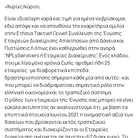
«Κυρίες/κύριοι,
Είναι ιδιαίτερη χαρά και τιμή για εμένα να βρίσκομαι
εδώ απόψε και να απευθύνω την εναρκτήρια ομιλία
στην Ετήσια Τακτική Γενική Συνέλευση της Ένωσης
Εταιρειών Διαχείρισης Απαιτήσεων από Δάνεια και
Πιστώσεις ή όπως έχει καθιερωθεί στην αγορά,
“NPLsServicers ή Εταιρείες Διαχείρισης”. Ενός κλάδου,
που με λίγα μόνο χρόνια ζωής, αριθμεί ήδη 25
εταιρείες -με διαφορετικά επίπεδα
δραστηριοποίησης σήμερα η κάθε μία από αυτές- και
που μπορεί να διαδραματίσει σημαντικό ρόλο στην
ελληνική οικονομία και το τραπεζικό σύστημα.
Ο ρόλος των εταιρειών της Ένωσής σας μπορεί να γίνει
εύκολα αντιληπτός αν αναλογιστούμε ότι, με βάση τα
εποπτικά στοιχεία Ιουνίου 2021, η ονομαστική αξία των
δανείων που βρίσκονται εκτός τραπεζικού
συστήματος και διαχειρίζονται οι Εταιρείες
Διαχείρισης ανέρχεται σε περίπου 67 δισεκ ευρώ. Το