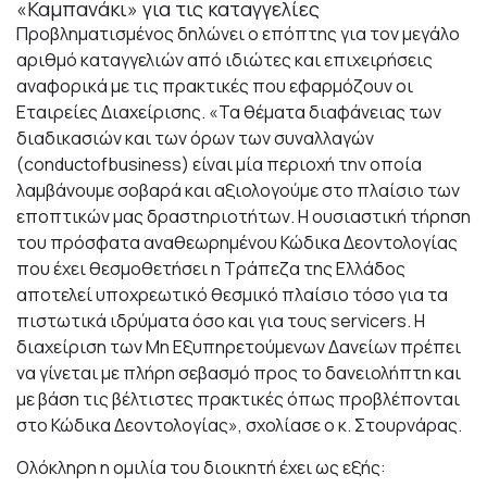
«Καμπανάκι» για τις καταγγελίες
Προβληματισμένος δηλώνει ο επόπτης για τον μεγάλο
αριθμό καταγγελιών από ιδιώτες και επιχειρήσεις
αναφορικά με τις πρακτικές που εφαρμόζουν οι
Εταιρείες Διαχείρισης. «Τα θέματα διαφάνειας των
διαδικασιών και των όρων των συναλλαγών
(conductofbusiness) είναι μία περιοχή την οποία
λαμβάνουμε σοβαρά και αξιολογούμε στο πλαίσιο των
εποπτικών μας δραστηριοτήτων. Η ουσιαστική τήρηση
του πρόσφατα αναθεωρημένου Κώδικα Δεοντολογίας
που έχει θεσμοθετήσει η Τράπεζα της Ελλάδος
αποτελεί υποχρεωτικό θεσμικό πλαίσιο τόσο για τα
πιστωτικά ιδρύματα όσο και για τους servicers. Η
διαχείριση των Μη Εξυπηρετούμενων Δανείων πρέπει
να γίνεται με πλήρη σεβασμό προς το δανειολήπτη και
με βάση τις βέλτιστες πρακτικές όπως προβλέπονται
στο Κώδικα Δεοντολογίας», σχολίασε ο κ. Στουρνάρας.
Ολόκληρη η ομιλία του διοικητή έχει ως εξής: