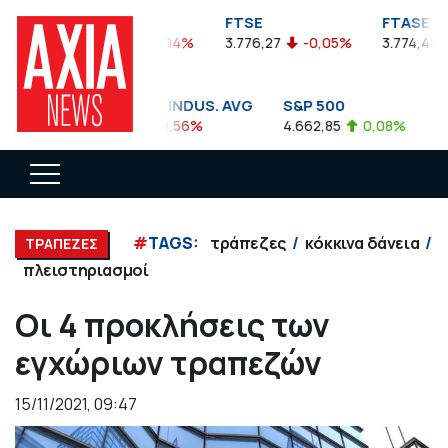
FTSEA
FTSE
FTASE
899,47
-0,04%
3.776,27
-0,05%
3.774,48
-
DOW JONES INDUS. AVG
S&P 500
NAS
35.911,81
-0,56%
4.662,85
0,08%
14.8
#
TAGS:
τράπεζες
κόκκινα δάνεια
ΤΡΑΠΕΖΕΣ
πλειστηριασμοί
Οι 4 προκλήσεις των
εγχώριων τραπεζών
15/11/2021, 09:47