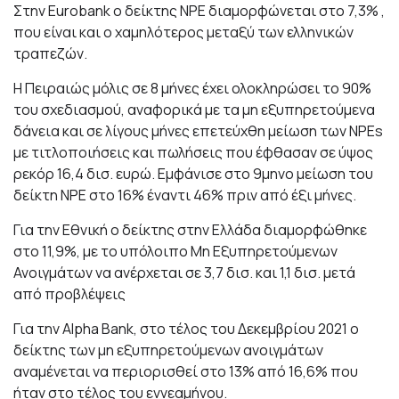
Στην Eurobank ο δείκτης NPE διαμορφώνεται στο 7,3% ,
που είναι και ο χαμηλότερος μεταξύ των ελληνικών
τραπεζών.
Η Πειραιώς μόλις σε 8 μήνες έχει ολοκληρώσει το 90%
του σχεδιασμού, αναφορικά με τα μη εξυπηρετούμενα
δάνεια και σε λίγους μήνες επετεύχθη μείωση των NPEs
με τιτλοποιήσεις και πωλήσεις που έφθασαν σε ύψος
ρεκόρ 16,4 δισ. ευρώ. Εμφάνισε στο 9μηνο μείωση του
δείκτη NPE στο 16% έναντι 46% πριν από έξι μήνες.
Για την Εθνική ο δείκτης στην Ελλάδα διαμορφώθηκε
στο 11,9%, με το υπόλοιπο Μη Εξυπηρετούμενων
Ανοιγμάτων να ανέρχεται σε 3,7 δισ. και 1,1 δισ. μετά
από προβλέψεις
Για την Alpha Bank, στο τέλος του Δεκεμβρίου 2021 ο
δείκτης των μη εξυπηρετούμενων ανοιγμάτων
αναμένεται να περιορισθεί στο 13% από 16,6% που
ήταν στο τέλος του εννεαμήνου.