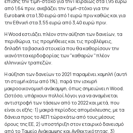
επίσης την τιμή-στόχο για την Πειραιώς στα 1,95 ευρώ
από 1,64 πριν, ανεβάζει την τιμή-στόχο για την
Eurobank στα 1,30 ευρώ από 1 ευρώ πριν καθώς και για
την Εθνική στα 3,55 ευρώ από 3,40 ευρώ πριν.
Η Wood εστιάζει πλέον στην αύξηση των δανείων, τα
περιθώρια, τις προμήθειες και τις προβλέψεις,
δηλαδή τα βασικά στοιχεία που θα καθορίσουν την
ικανότητα κερδοφορίας των "καθαρών "πλέον
ελληνικών τραπεζών.
Η αύξηση των δανείων το 2021 παραμένει χαμηλή (αυτή
τη στιγμή κάτω από 1%), παρά την ισχυρή
μακροοικονομική ανάκαμψη, όπως σημειώνει η Wood.
Ωστόσο, υπάρχουν πολλοί λόγοι για να αναμένεται
αντιστροφή των τάσεων από το 2022 και μετά, που
είναι οι εξής: 1) μακρά περίοδος απομόχλευσης, με τα
δάνεια προς το ΑΕΠ τώρα κάτω από τους μέσους
όρους της ΕΕ, 2) υποστήριξη στον εταιρικό δανεισμό
από το Ταμείο Ανάκαμψης και Ανθεκτικότητας, 3)