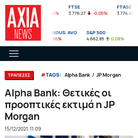
FTSEA
FTSE
FTASE
899,47
-0,04%
3.776,27
-0,05%
3.774,48
DOW JONES INDUS. AVG
S&P 500
NA
35.911,81
-0,56%
4.662,85
0,08%
14.
#
TAGS:
Alpha Bank
JP Morgan
ΤΡΑΠΕΖΕΣ
Alpha Bank: Θετικές οι
προοπτικές εκτιμά η JP
Morgan
15/12/2021, 11:09