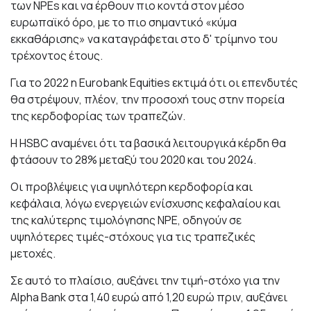
των NPEs και να έρθουν πιο κοντά στον μέσο
ευρωπαϊκό όρο, με το πιο σημαντικό «κύμα
εκκαθάρισης» να καταγράφεται στο δ' τρίμηνο του
τρέχοντος έτους.
Για το 2022 η Eurobank Equities εκτιμά ότι οι επενδυτές
θα στρέψουν, πλέον, την προσοχή τους στην πορεία
της κερδοφορίας των τραπεζών.
Η HSBC αναμένει ότι τα βασικά λειτουργικά κέρδη θα
φτάσουν το 28% μεταξύ του 2020 και του 2024.
Οι προβλέψεις για υψηλότερη κερδοφορία και
κεφάλαια, λόγω ενεργειών ενίσχυσης κεφαλαίου και
της καλύτερης τιμολόγησης NPE, οδηγούν σε
υψηλότερες τιμές-στόχους για τις τραπεζικές
μετοχές.
Σε αυτό το πλαίσιο, αυξάνει την τιμή-στόχο για την
Alpha Bank στα 1,40 ευρώ από 1,20 ευρώ πριν, αυξάνει