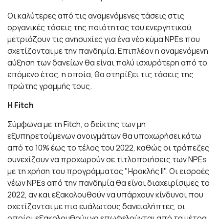
Οι καλύτερες από τις αναμενόμενες τάσεις στις
οργανικές τάσεις της ποιότητας του ενεργητικού,
μετριάζουν τις ανησυχίες για ένα νέο κύμα NPEs που
σχετίζονται με την πανδημία. Επιπλέον η αναμενόμενη
αύξηση των δανείων θα είναι πολύ ισχυρότερη από το
επόμενο έτος, η οποία, θα στηρίξει τις τάσεις της
πρώτης γραμμής τους.
Η Fitch
Σύμφωνα με τη Fitch, ο δείκτης των μη
εξυπηρετούμενων ανοιγμάτων θα υποχωρήσει κάτω
από το 10% έως το τέλος του 2022, καθώς οι τράπεζες
συνεχίζουν να προχωρούν σε τιτλοποιήσεις των NPEs
με τη χρήση του προγράμματος "Ηρακλής ΙΙ". Οι εισροές
νέων NPEs από την πανδημία θα είναι διαχειρίσιμες το
2022, αν και εξακολουθούν να υπάρχουν κίνδυνοι που
σχετίζονται με πιο ευάλωτους δανειολήπτες, οι
οποίοι εξακολουθούν να επωφελούνται από τα μέτρα