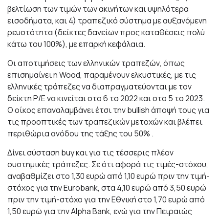
βελτίωση των τιμών των ακινήτων και υψηλότερα
εισοδήματα, και 4) τραπεζικό σύστημα με αυξανόμενη
ρευστότητα (δείκτες δανείων προς καταθέσεις πολύ
κάτω του 100%), με επαρκή κεφάλαια.
Οι αποτιμήσεις των ελληνικών τραπεζών, όπως
επισημαίνει η Wood, παραμένουν ελκυστικές, με τις
ελληνικές τράπεζες να διαπραγματεύονται με τον
δείκτη P/E να κινείται στο 6 το 2022 και στο 5 το 2023.
Ο οίκος επαναλαμβάνει έτσι την bullish άποψή τους για
τις προοπτικές των τραπεζικών μετοχών και βλέπει
περιθώρια ανόδου της τάξης του 50% .
Δίνει σύσταση buy και για τις τέσσερις πλέον
συστημικές τράπεζες. Σε ότι αφορά τις τιμές-στόχου,
αναβαθμίζει στο 1,30 ευρώ από 1,10 ευρώ πριν την τιμή-
στόχος για την Eurobank, στα 4,10 ευρώ από 3,50 ευρώ
πριν την τιμή-στόχο για την Εθνική στο 1,70 ευρώ από
1,50 ευρώ για την Alpha Bank, ενώ για την Πειραιώς