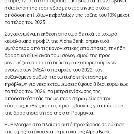
στηρίζονται στα αποφασιστικά βήματα που λαμβάνει
η dιοίκηση της τράπεζας με στρατηγικό στόχο
απόδοση επί ιδίων κεφαλαίων της τάξης του 10% μέχρι
το τέλος του 2023.
Συγκεκριμένα, η έκθεση αποτιμά θετικά το ισχυρό
κεφαλαιακό προφίλ της Alpha Bank, σημαντικά
υψηλότερο από τις κανονιστικές απαιτήσεις, την ήδη
δραστική εξυγίανση του ισολογισμού της προς
μονοψήφιο ποσοστό δείκτη μη εξυπηρετούμενων
ανοιγμάτων (ΜΕΑ) στις αρχές του 2022, τον
αυξανόμενο ρυθμό πιστωτικής επέκτασης με
πρόβλεψη για νέες εκταμιεύσεις ύψους 8 δισ. ευρώ έως
το τέλος του 2024, τα μέτρα ενίσχυσης της
αποδοτικότητάς της με περαιτέρω μείωση του
κόστους, καθώς και τις πρωτοβουλίες για επέκταση
της δραστηριότητάς της στη Ρουμανία..
Η JP Morgan στο πλαίσιο αυτό προχώρησε σε αύξηση
της τιμής-στόχου για τη μετοχή της Alpha Bank.