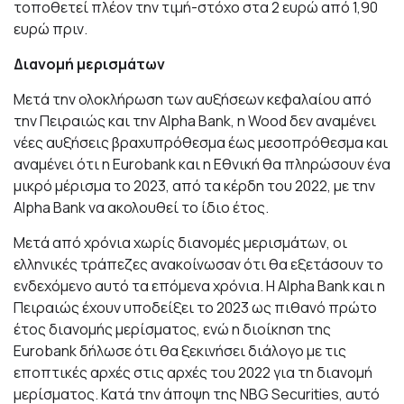
τοποθετεί πλέον την τιμή-στόχο στα 2 ευρώ από 1,90
ευρώ πριν.
Διανομή μερισμάτων
Μετά την ολοκλήρωση των αυξήσεων κεφαλαίου από
την Πειραιώς και την Alpha Bank, η Wood δεν αναμένει
νέες αυξήσεις βραχυπρόθεσμα έως μεσοπρόθεσμα και
αναμένει ότι η Eurobank και η Εθνική θα πληρώσουν ένα
μικρό μέρισμα το 2023, από τα κέρδη του 2022, με την
Alpha Bank να ακολουθεί το ίδιο έτος.
Μετά από χρόνια χωρίς διανομές μερισμάτων, οι
ελληνικές τράπεζες ανακοίνωσαν ότι θα εξετάσουν το
ενδεχόμενο αυτό τα επόμενα χρόνια. Η Alpha Bank και η
Πειραιώς έχουν υποδείξει το 2023 ως πιθανό πρώτο
έτος διανομής μερίσματος, ενώ η διοίκηση της
Eurobank δήλωσε ότι θα ξεκινήσει διάλογο με τις
εποπτικές αρχές στις αρχές του 2022 για τη διανομή
μερίσματος. Κατά την άποψη της NBG Securities, αυτό