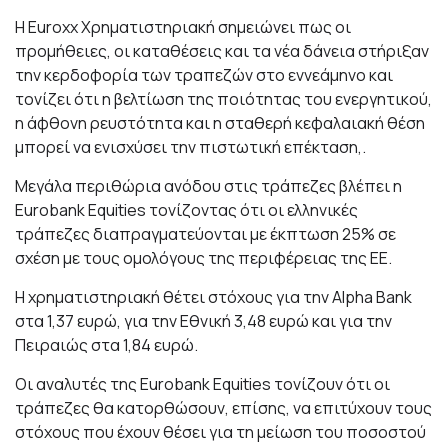
Η Euroxx Χρηματιστηριακή σημειώνει πως οι
προμήθειες, οι καταθέσεις και τα νέα δάνεια στήριξαν
την κερδοφορία των τραπεζών στο εννεάμηνο και
τονίζει ότι η βελτίωση της ποιότητας του ενεργητικού,
η άφθονη ρευστότητα και η σταθερή κεφαλαιακή θέση
μπορεί να ενισχύσει την πιστωτική επέκταση,.
Μεγάλα περιθώρια ανόδου στις τράπεζες βλέπει η
Eurobank Equities τονίζοντας ότι οι ελληνικές
τράπεζες διαπραγματεύονται με έκπτωση 25% σε
σχέση με τους ομολόγους της περιφέρειας της ΕΕ.
Η χρηματιστηριακή θέτει στόχους για την Αlpha Bank
στα 1,37 ευρώ, για την Εθνική 3,48 ευρώ και για την
Πειραιώς στα 1,84 ευρώ.
Οι αναλυτές της Eurobank Equities τονίζουν ότι οι
τράπεζες θα κατορθώσουν, επίσης, να επιτύχουν τους
στόχους που έχουν θέσει για τη μείωση του ποσοστού