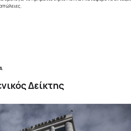
 απώλειες.
Α
ενικός Δείκτης