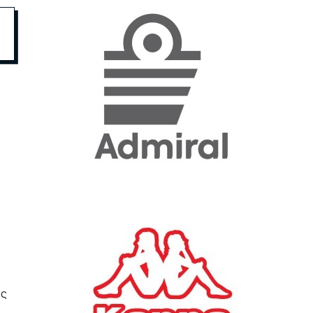
«Η ακρίβεια «γονατίζει»
την κοινωνία - Νέα μεγάλη
έρευνα της Pulse για το
Ε.Ε.Α.
ΟΙΚΟΝΟΜΙΑ
23/07/2026, 12:50
Aktor: Δεν θα γίνουν
δεκτές προσφορές κάτω
των 11,25 ευρώ στην
αύξηση κεφαλαίου
ΕΠΙΧΕΙΡΗΣΕΙΣ
22/07/2026, 12:12
Κ. Πιερρακάκης: Νέα
εποχή για το Ολυμπιακό
Κωπηλατοδρόμιο - Η
ως
δημόσια περιουσία είναι
περιουσία όλων των