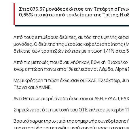
Στις 876,37 μονάδες έκλεισε την Τετάρτη ο Γεν
0,65% πιο κάτω από το κλείσιμο της Τρίτης. Η 
Από τους επιμέρους δείκτες, αυτός της
υψηλής κεφαλ
μονάδες. Ο δείκτης της μεσαίας κεφαλαιοποίησης (Mi
δείκτης των τραπεζών έκλεισε με πτώση 1,41% στις 5
Από τις μετοχές που διακινήθηκαν, Εθνική, Βιοχάλκο
ενώμε πτώση πάνω από 1% έκλεισαν οι Λάμδα, Alpha B
Με μικρότερη πτώση έκλεισαν οι ΕΧΑΕ, Ελλάκτωρ, Jum
Τέρνα και ΑΔΜΗΕ.
Αντίθετα, με μικρή άνοδο έκλεισαν οι ΔΕΗ, ΕΥΔΑΠ, ΕΛΧ
Σημειώνεται ότι η μετοχή του ΟΤΕ έκλεισε με κέρδη 1,
Βασικό χαρακτηριστικό της σημερινής συνεδρίασης ή
της στροφής του επενδυτικού κοινού προς τα κρατι