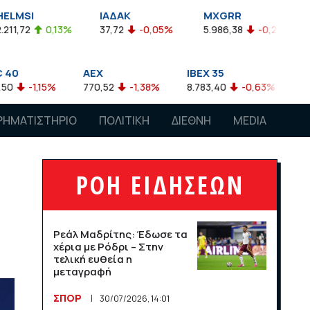
ΙΑΔΑΚ
MXGRR
ΣΑΓΔ
37,72
-0,05%
5.986,38
-0,23%
2.924,61
-0,03
AEX
IBEX 35
ATX
770,52
-1,38%
8.783,40
-0,63%
4.007,68
-0,57%
ΡΗΜΑΤΙΣΤΗΡΙΟ
ΠΟΛΙΤΙΚΗ
ΔΙΕΘΝΗ
MEDIA
ΡΟΗ ΕΙΔΗΣΕΩΝ
Ρεάλ Μαδρίτης: Έδωσε τα
χέρια με Ρόδρι – Στην
τελική ευθεία η
μεταγραφή
ΣΠΟΡ
30/07/2026, 14:01