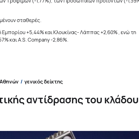
των Τροφίμων (-1,77%), των Προσωπικών προϊόντων (-1,39
αμένουν σταθερές.
ή Εμπορίου +5,44% και Κλουκίνας- Λάππας +2,60% , ενώ τη
57% και A.S. Company -2,86%.
 Αθηνών
γενικός δείκτης
ετικής αντίδρασης του κλάδου