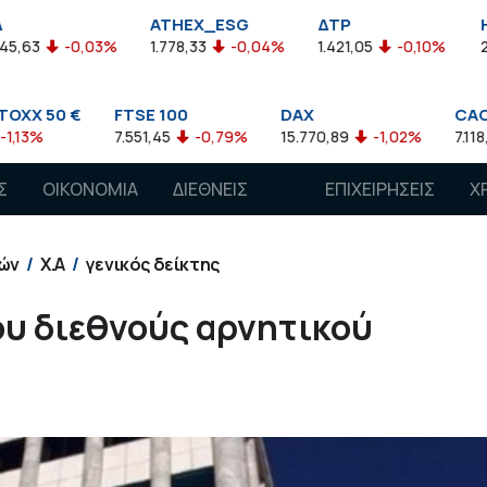
ATHEX_ESG
ΔΤΡ
HELMSI
1.778,33
-0,04%
1.421,05
-0,10%
2.211,72
0,13%
SE 100
DAX
CAC 40
51,45
-0,79%
15.770,89
-1,02%
7.118,50
-1,15%
Σ
ΟΙΚΟΝΟΜΙΑ
ΔΙΕΘΝΕΙΣ
ΕΠΙΧΕΙΡΗΣΕΙΣ
Χ
ΑΓΟΡΕΣ
ών
Χ.Α
γενικός δείκτης
ου διεθνούς αρνητικού