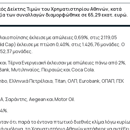
ικός Δείκτης Τιμών του Χρηματιστηρίου Αθηνών, κατά
αξία των συναλλαγών διαμορφώθηκε σε 65,29 εκατ. ευρώ.
αιοποίησης έκλεισε με απώλειες 0,69%, στις 2.119,05
d Cap) έκλεισε με πτώση 0,40%, στις 1.426,76 μονάδες. Ο
52,37 μονάδες.
 και Τέρνα Ενεργειακή έκλεισαν με απώλειες πάνω από 2%,
ank, Μυτιληναίος, Πειραιώς και Coca Cola.
bo, Ελληνικά Πετρέλαια, Titan, ΟΛΠ, Eurobank, ΟΠΑΠ, ΓΕΚ
Α, Σαράντης, Aegean και Motor Oil.
14%.
ταν ότι παρά το έντονα πτωτικό διεθνές κλίμα λόγω κυρί
κά ομόλογα, το Χρηματιστήριο Αθηνών κατάφερε να αντέξει