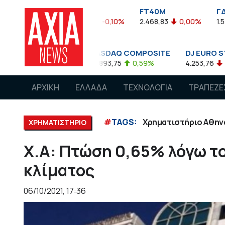
FTASE
FT40M
ΓΔ
3.774,48
-0,10%
2.468,83
0,00%
1.545,63
-0,03%
NASDAQ COMPOSITE
DJ EURO STOXX 50 €
FT
08%
14.893,75
0,59%
4.253,76
-1,13%
7.5
ΑΡΧΙΚΗ
ΕΛΛΑΔΑ
ΤΕΧΝΟΛΟΓΙΑ
ΤΡΑΠΕΖΕ
#
TAGS:
Χρηματιστήριο Αθην
ΧΡΗΜΑΤΙΣΤΗΡΙΟ
Χ.Α: Πτώση 0,65% λόγω τ
κλίματος
06/10/2021, 17:36