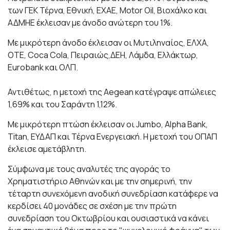
των ΓΕΚ Τέρνα, Εθνική, ΕΧΑΕ, Motor Oil, Βιοχάλκο και
ΑΔΜΗΕ έκλεισαν με άνοδο ανώτερη του 1%.
Με μικρότερη άνοδο έκλεισαν οι Μυτιληναίος, ΕΛΧΑ,
ΟΤΕ, Coca Cola, Πειραιώς,ΔΕΗ, Λάμδα, Ελλάκτωρ,
Eurobank και ΟΛΠ.
Αντιθέτως, η μετοχή της Aegean κατέγραψε απώλειες
1,69% και του Σαράντη 1,12%.
Με μικρότερη πτώση έκλεισαν οι Jumbo, Alpha Bank,
Titan, ΕΥΔΑΠ και Τέρνα Ενεργειακή. Η μετοχή του ΟΠΑΠ
έκλεισε αμετάβλητη.
Σύμφωνα με τους αναλυτές της αγοράς το
Χρηματιστήριο Αθηνών και με την σημερινή, την
τέταρτη συνεχόμενη ανοδική συνεδρίαση κατάφερε να
κερδίσει 40 μονάδες σε σχέση με την πρώτη
συνεδρίαση του Οκτωβρίου και ουσιαστικά να κάνει