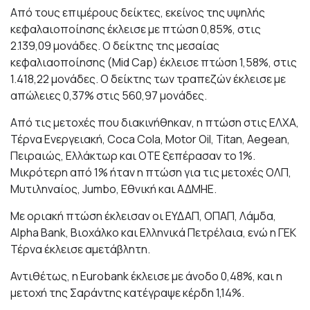
Από τους επιμέρους δείκτες,
εκείνος της υψηλής
κεφαλαιοποίησης έκλεισε με πτώση 0,85%, στις
2.139,09 μονάδες. Ο δείκτης της μεσαίας
κεφαλιαοποίησης
(Mid Cap) έκλεισε πτώση 1,58%, στις
1.418,22 μονάδες. Ο δείκτης των τραπεζών έκλεισε με
απώλειες 0,37% στις 560,97 μονάδες.
Από τις μετοχές που διακινήθηκαν, η πτώση στις ΕΛΧΑ,
Τέρνα Ενεργειακή, Coca Cola, Motor Oil, Titan, Aegean,
Πειραιώς, Ελλάκτωρ και ΟΤΕ ξεπέρασαν το 1%.
Μικρότερη από 1% ήταν η πτώση για τις μετοχές ΟΛΠ,
Μυτιληναίος, Jumbo, Εθνική και ΑΔΜΗΕ.
Με οριακή πτώση έκλεισαν οι ΕΥΔΑΠ, ΟΠΑΠ, Λάμδα,
Alpha Bank, Βιοχάλκο και Ελληνικά Πετρέλαια, ενώ η ΓΕΚ
Τέρνα έκλεισε αμετάβλητη.
Αντιθέτως, η Eurobank έκλεισε με άνοδο 0,48%, και η
μετοχή της Σαράντης κατέγραψε κέρδη 1,14%.