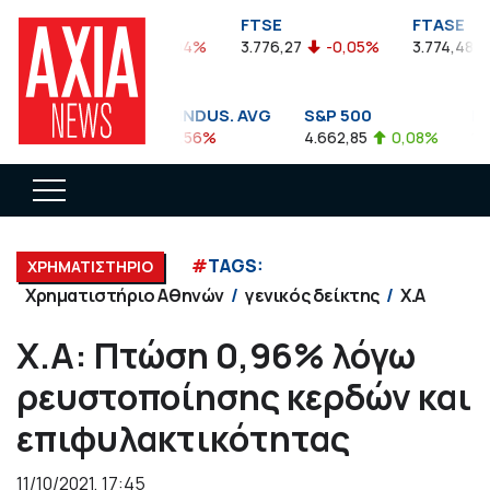
FTSEA
FTSE
FTASE
899,47
-0,04%
3.776,27
-0,05%
3.774,48
DOW JONES INDUS. AVG
S&P 500
NAS
35.911,81
-0,56%
4.662,85
0,08%
14.8
#
TAGS:
ΧΡΗΜΑΤΙΣΤΗΡΙΟ
Χρηματιστήριο Αθηνών
γενικός δείκτης
Χ.Α
Χ.Α: Πτώση 0,96% λόγω
ρευστοποίησης κερδών και
επιφυλακτικότητας
11/10/2021, 17:45