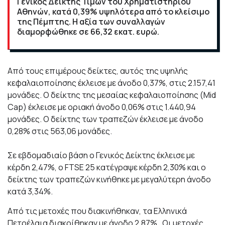
Γενικός Δείκτης Τιμών του Χρηματιστηρίου
Αθηνών, κατά 0,39% υψηλότερα από το κλείσιμο
της Πέμπτης. Η αξία των συναλλαγών
διαμορφώθηκε σε 66,32 εκατ. ευρώ.
Από τους επιμέρους δείκτες, αυτός της υψηλής
κεφαλαιοποίησης έκλεισε με άνοδο 0,37%, στις 2.157,41
μονάδες. Ο δείκτης της μεσαίας κεφαλαιοποίησης (Mid
Cap) έκλεισε με οριακή άνοδο 0,06% στις 1.440,94
μονάδες. Ο δείκτης των τραπεζών έκλεισε με άνοδο
0,28% στις 563,06 μονάδες.
Σε εβδομαδιαίο βάση ο Γενικός Δείκτης έκλεισε με
κέρδη 2,47%, ο FTSE 25 κατέγραψε κέρδη 2,30% και ο
δείκτης των τραπεζών κινήθηκε με μεγαλύτερη άνοδο
κατά 3,34%.
Από τις μετοχές που διακινήθηκαν, τα Ελληνικά
Πετρέλαια διακρίθηκαν με άνοδο
2,87% . Οι μετοχές