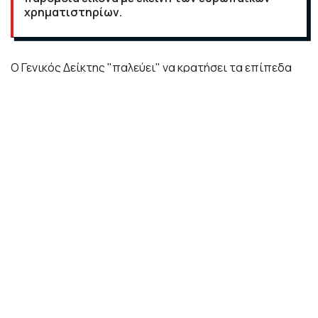
χρηματιστηρίων.
Ο Γενικός Δείκτης "παλεύει" να κρατήσει τα επίπεδα
των 880 μονάδων αφού στις προηγούμενες
συνεδριάσεις κατοχύρωσε τις 854 μονάδες και έδωσε
αντίδραση.
Λίγο μετά τις 11.30 καταγράφει κέρδη 0,07% στις 889
μονάδες με την αξία των συναλλαγών να
διαμορφώνεται στα 12 εκατ. ευρώ.
Από τις μετοχές της υψηλής κεφαλαιοποίησης τη
μεγαλύτερη άνοδο καταγράφουν οι μετοχές της
Σαράντης (+1,12%), του ΟΛΠ (+1,07%)
Αντιθέτως τη μεγαλύτερη πτώση καταγράφουν οι
μετοχές της Coca Cola HBC (-1,44%), της Τέρνα
Ενεργειακή (-1,22%), και Coca Cola 3E (-1,44%) και της