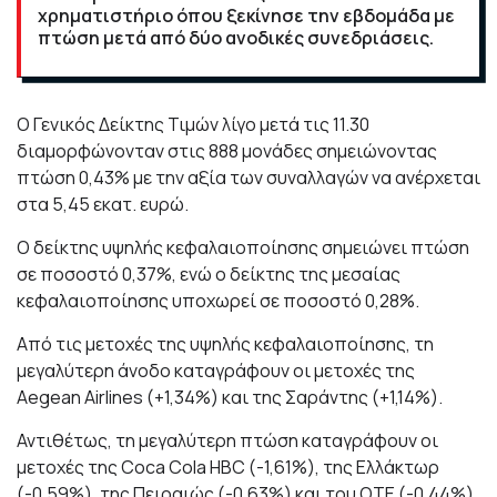
χρηματιστήριο όπου ξεκίνησε την εβδομάδα με
πτώση μετά από δύο ανοδικές συνεδριάσεις.
O Γενικός Δείκτης Τιμών λίγο μετά τις 11.30
διαμορφώνονταν στις 888 μονάδες σημειώνοντας
πτώση 0,43% με την αξία των συναλλαγών να ανέρχεται
στα 5,45 εκατ. ευρώ.
Ο δείκτης υψηλής κεφαλαιοποίησης σημειώνει πτώση
σε ποσοστό 0,37%, ενώ ο δείκτης της μεσαίας
κεφαλαιοποίησης υποχωρεί σε ποσοστό 0,28%.
Από τις μετοχές της υψηλής κεφαλαιοποίησης, τη
μεγαλύτερη άνοδο καταγράφουν οι μετοχές της
Aegean Airlines (+1,34%) και της Σαράντης (+1,14%).
Αντιθέτως, τη μεγαλύτερη πτώση καταγράφουν οι
μετοχές της Coca Cola HBC (-1,61%), της Ελλάκτωρ
(-0,59%), της Πειραιώς (-0,63%) και του ΟΤΕ (-0,44%).