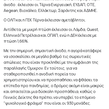
άνοδο . έκλεισαν οι Τέρνα Ενεργειακή, ΕΥΔΑΠ, ΟΤΕ,
Aegean, Βιοχάλκο, Ελλάκτωρ, Σαράντης και ΑΔΜΗΕ.
Ο ΟΛΠ και η ΓΕΚ Τέρνα έκλεισαν αμετάβλητοι.
Αντίθετα, με μικρή πτώση έκλεισαν οι Λάμδα, Quest,
Ελληνικά Πετρέλαια και ΟΠΑΠ, ενώ η ΔΕΗ έκλεισε με
πτώση 1,66%.
Με την σημερινή, σημαντική άνοδο, η αγορά κατάφερε
να ισοσκελίσει σε μεγάλο βαθμό τις σωρευτικές
απώλειες που είχαν προκληθεί με την εμφάνιση της
παραλλαγής Όμικρον. Εν τούτοις, για να
σταθεροποιηθεί η ανοδική πορεία του
χρηματιστηρίου και να προσπαθήσει να φθάσει τα
επίπεδα προ πανδημίας, ο δρόμος ακόμη είναι μακρύς
και απαιτείται μια δύσκολη προσπάθεια, καθώς ο
Γενικός Δείκτης θα πρέπει να υπερβεί το επόμενο
"ψυχολογικό φράγμα" που είναι οι 930 μονάδες.