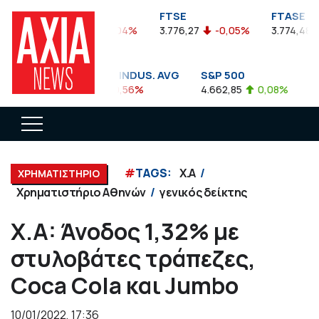
FTSEA
FTSE
FTASE
899,47
-0,04%
3.776,27
-0,05%
3.774,48
DOW JONES INDUS. AVG
S&P 500
NA
35.911,81
-0,56%
4.662,85
0,08%
14.
#
TAGS:
Χ.Α
ΧΡΗΜΑΤΙΣΤΗΡΙΟ
Χρηματιστήριο Αθηνών
γενικός δείκτης
X.A: Άνοδος 1,32% με
στυλοβάτες τράπεζες,
Coca Cola και Jumbo
10/01/2022, 17:36