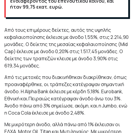
ενδιαφέροντος του επενδυτικού κοινού, και
ήταν 99,75 εκατ. ευρώ.
Από τους επιμέρους δείκτες, αυτός της
υψηλής
κεφαλαιοποίησης έκλεισε με άνοδο 1,55%, στις 2.214,90
μονάδες. Ο δείκτης της μεσαίας κεφαλαιοποίησης (Mid
Cap) έκλεισε με άνοδο 0,20% στις 1.517,45 μονάδες. Ο
δείκτης των τραπεζών κλεισε με άνοδο 3,90% στις
619,34 μονάδες.
Από τις μετοχές που διακινήθηκαν διακρίθηκαν, όπως
προαναφέρθηκε, οι τράπεζες κατέγραψαν σημαντική
άνοδο. Η Alpha Bank έκλεισε με κέρδη
5,18%. Eurobank,
Εθνική και Πειραιώς κατέγραψαν άνοδο άνω του 3%.
Άνοδο πάνω από 3% σημείωσε, ακόμη, και η Jumbo, ενώ
η Coca Cola έκλεισε με άνοδο 2,48%.
Με μικρότερη άνοδο, αλλά πάνω από 1% έκλεισαν οι
ΕΛΧΑ, Motor Oil, Titan και Μυτιληναίος. Με μικρότερη