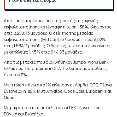
ήταν 64,99 εκατ. ευρώ.
Από τους επιμέρους δείκτης, αυτός της υψηλής
κεφαλαιοποίησης κατέγραψε πτώση 1,38%, κλείνοντας
στις 2.280,73 μονάδες. Ο δείκτης της μεσαίας
κεφαλαιοποίησης (Mid Cap) έκλεισε με πτώση1,52%
στις 1.564,11 μονάδες. Ο δείκτης των τραπεζών έκλεισε
με απώλειες 1,45% στις 644,93 μονάδες.
Από τις μετοχές που διακινήθηκαν Jumbo, Alpha Bank,
Ελλάκτωρ, Πειραιώς και ΟΠΑΠ έκλεισαν με απώλειες
άνω του 2%.
Με πτώση πάνω από 1% έκλεισαν οι Λάμδα, ΟΤΕ, Τέρνα
Ενεργειακή, ΔΕΗ, Μυτιληναίος, Coca Cola, Eurobank και
Quest.
Με μικρότερη πτώση έκλεισαν οι ΓΕΚ Τέρνα, Titan,
Εθνική και Βιοχάλκο.