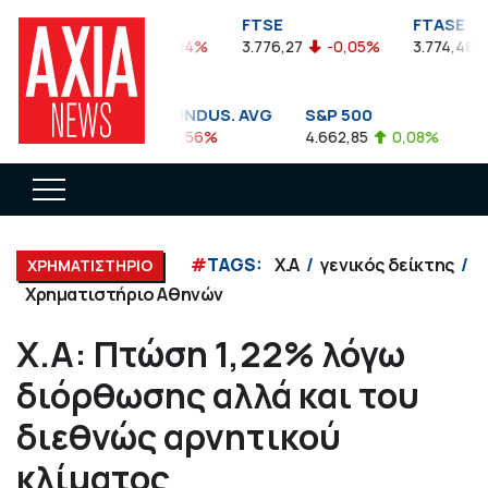
FTSEA
FTSE
FTASE
899,47
-0,04%
3.776,27
-0,05%
3.774,48
DOW JONES INDUS. AVG
S&P 500
NA
35.911,81
-0,56%
4.662,85
0,08%
14.8
#
TAGS:
Χ.Α
γενικός δείκτης
ΧΡΗΜΑΤΙΣΤΗΡΙΟ
Χρηματιστήριο Αθηνών
Χ.Α: Πτώση 1,22% λόγω
διόρθωσης αλλά και του
διεθνώς αρνητικού
κλίματος