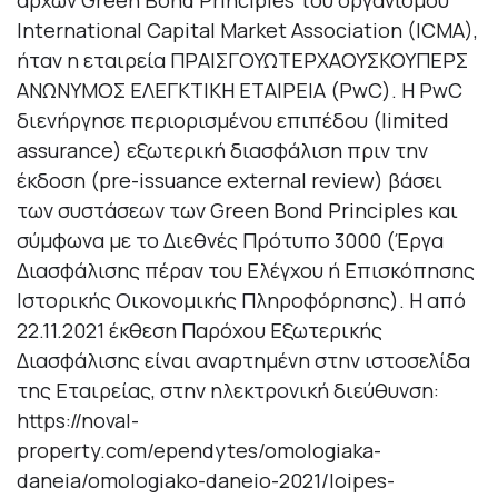
αρχών Green Bond Principles του οργανισμού
International Capital Market Association (ICMA),
ήταν η εταιρεία ΠΡΑΙΣΓΟΥΩΤΕΡΧΑΟΥΣΚΟΥΠΕΡΣ
ΑΝΩΝΥΜΟΣ ΕΛΕΓΚΤΙΚΗ ΕΤΑΙΡΕΙΑ (PwC). H PwC
διενήργησε περιορισμένου επιπέδου (limited
assurance) εξωτερική διασφάλιση πριν την
έκδοση (pre-issuance external review) βάσει
των συστάσεων των Green Bond Principles και
σύμφωνα με το Διεθνές Πρότυπο 3000 (Έργα
Διασφάλισης πέραν του Ελέγχου ή Επισκόπησης
Ιστορικής Οικονομικής Πληροφόρησης). Η από
22.11.2021 έκθεση Παρόχου Εξωτερικής
Διασφάλισης είναι αναρτημένη στην ιστοσελίδα
της Εταιρείας, στην ηλεκτρονική διεύθυνση:
https://noval-
property.com/ependytes/omologiaka-
daneia/omologiako-daneio-2021/loipes-