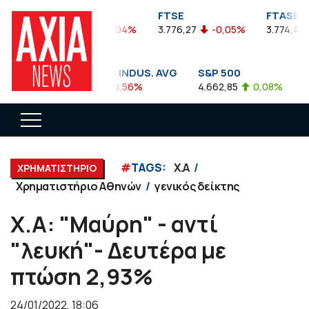
FTSEA
FTSE
FTASE
899,47
-0,04%
3.776,27
-0,05%
3.774,48
DOW JONES INDUS. AVG
S&P 500
NA
35.911,81
-0,56%
4.662,85
0,08%
14.
#
TAGS:
Χ.Α
ΧΡΗΜΑΤΙΣΤΗΡΙΟ
Χρηματιστήριο Αθηνών
γενικός δείκτης
Χ.Α: "Μαύρη" - αντί
"λευκή"- Δευτέρα με
πτώση 2,93%
24/01/2022, 18:06