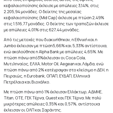
κεφαλαιοποίησης
έκλεισε με απώλειες 3,14%, στις
2.205,94 μονάδες. Ο δείκτης της μεσαίας
κεφαλαιοποίησης (Mid Cap) έκλεισε με πτώση 2,49%
στις 1.516,77 μονάδες. Ο δείκτης των τραπεζών έκλεισε
με απώλειες 4,01% στις 627,44 μονάδες.
Από τις μετοχές που διακινήθηκαν, η Εθνική και η
Jumbo έκλεισαν με πτώση5,66% και 5,33% αντίστοιχα,
ενώ ακολούθησε η Alpha Bank με απώλειες 4,65%. Με
πτώση πάνω από3%έκλεισαν οι Coca Cola,
Μυτιληναίος, ΕΛΧΑ, Motor Oil, Aegean και Λάμδα, ενώ
πτώση πάνω από 2% κατέγραψαν στο κλείσιμο η ΔΕΗ, η
Πειραιώς, η Eurobank, ΟΠΑΠ, ΕΥΔΑΠ, Ελληνικά
Πετρέλαια και Βιοχάλκο.
Με πτώση πάνω από 1% έκλεισαν Ελλάκτωρ, ΑΔΜΗΕ,
Titan, ΟΤΕ, ΓΕΚ Τέρνα, Quest και ΓΕΚ Τέρνα. Με πολύ
μικρότερες απώλειες 0,35% και 0,57%, αντίστοιχα
έκλεισαν οι ΟΛΠ και Σαράντης.