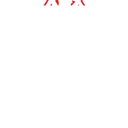
#
TAGS:
Χ.Α
ΧΡΗΜΑΤΙΣΤΗΡΙΟ
Χρηματιστήριο Αθηνών
γενικός δείκτης
Χ.Α: Οι έξωθεν πιέσεις
οδήγησαν σε πτώση 1,58%
21/01/2022, 18:30