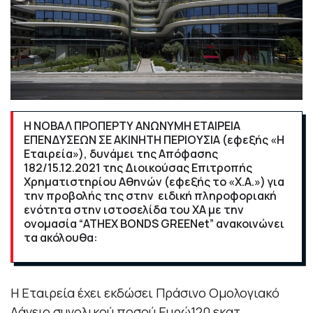
Η ΝΟΒΑΛ ΠΡΟΠΕΡΤΥ ΑΝΩΝΥΜΗ ΕΤΑΙΡΕΙΑ
ΕΠΕΝΔΥΣΕΩΝ ΣΕ ΑΚΙΝΗΤΗ ΠΕΡΙΟΥΣΙΑ (εφεξής «Η
Εταιρεία»), δυνάμει της Απόφασης
182/15.12.2021 της Διοικούσας Επιτροπής
Χρηματιστηρίου Αθηνών (εφεξής το «Χ.Α.») για
την προβολής της στην
ειδική πληροφοριακή
ενότητα στην ιστοσελίδα του ΧΑ με την
ονομασία “ATHEX BONDS GREENet” ανακοινώνει
τα ακόλουθα:
Η Εταιρεία έχει εκδώσει Πράσινο Ομολογιακό
Δάνειο συνολικού ποσού Ευρώ120 εκατ.,