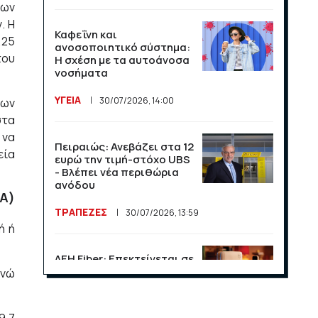
νων
. Η
Καφεΐνη και
,25
ανοσοποιητικό σύστημα:
του
Η σχέση με τα αυτοάνοσα
νοσήματα
ΥΓΕΙΑ
30/07/2026, 14:00
των
στα
 να
Πειραιώς: Ανεβάζει στα 12
εία
ευρώ την τιμή-στόχο UBS
- Βλέπει νέα περιθώρια
ανόδου
DA)
ΤΡΑΠΕΖΕΣ
30/07/2026, 13:59
ή ή
ΔΕΗ Fiber: Επεκτείνεται σε
15 νέες περιοχές σε Αττική
ενώ
και Θεσσαλονίκη
ΕΠΙΧΕΙΡΗΣΕΙΣ
23/07/2026, 13:09