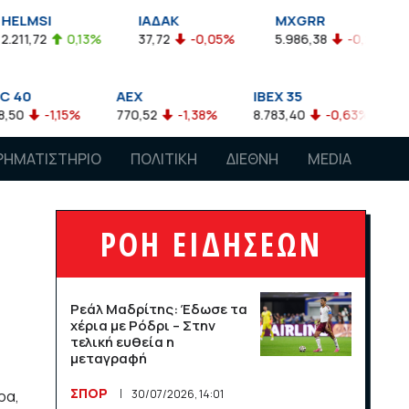
ΙΑΔΑΚ
MXGRR
ΣΑΓΔ
0,13%
37,72
-0,05%
5.986,38
-0,23%
2.924,61
AEX
IBEX 35
ATX
,15%
770,52
-1,38%
8.783,40
-0,63%
4.007,68
ΡΗΜΑΤΙΣΤΗΡΙΟ
ΠΟΛΙΤΙΚΗ
ΔΙΕΘΝΗ
MEDIA
ΡΟΗ ΕΙΔΗΣΕΩΝ
Ρεάλ Μαδρίτης: Έδωσε τα
χέρια με Ρόδρι – Στην
τελική ευθεία η
μεταγραφή
ΣΠΟΡ
ρα,
30/07/2026, 14:01