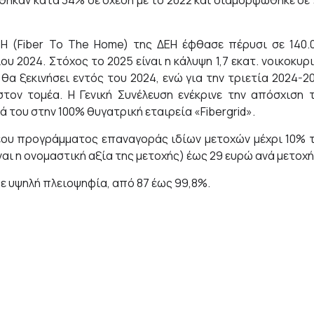
θηκαν κατά 34% σε σχέση με το 2022 και διαμορφώθηκε σε 
H (Fiber To The Home) της ΔΕΗ έφθασε πέρυσι σε 140.
ου 2024. Στόχος το 2025 είναι η κάλυψη 1,7 εκατ. νοικοκυρ
θα ξεκινήσει εντός του 2024, ενώ για την τριετία 2024-2
τον τομέα. Η Γενική Συνέλευση ενέκρινε την απόσχιση 
 του στην 100% θυγατρική εταιρεία «Fibergrid».
έου προγράμματος επαναγοράς ιδίων μετοχών μέχρι 10% 
ναι η ονομαστική αξία της μετοχής) έως 29 ευρώ ανά μετοχή
με υψηλή πλειοψηφία, από 87 έως 99,8%.