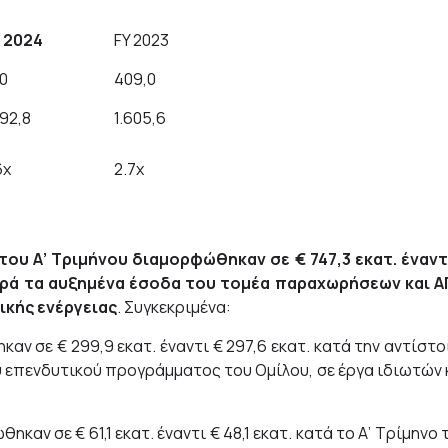
Q
2024
FY 2023
0
409,0
592,8
1.605,6
6x
2.7x
 του Α’ Τριμήνου διαμορφώθηκαν σε € 747,3
εκατ. έναν
αρά τα αυξημένα έσοδα του τομέα παραχωρήσεων και Α
ικής ενέργειας
. Συγκεκριμένα:
ν σε € 299,9 εκατ. έναντι € 297,6 εκατ. κατά την αντίστο
 επενδυτικού προγράμματος του Ομίλου, σε έργα ιδιωτών 
ν σε € 61,1 εκατ. έναντι € 48,1 εκατ. κατά το Α’ Τρίμηνο 