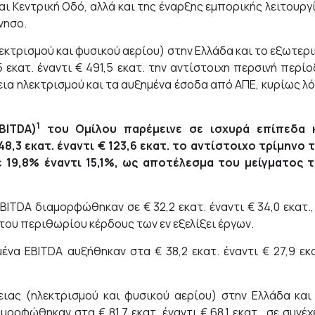
και Κεντρική Οδό, αλλά και της έναρξης εμπορικής λειτουργ
νησο.
εκτρισμού και φυσικού αερίου) στην Ελλάδα και το εξωτερι
κατ. έναντι € 491,5 εκατ. την αντίστοιχη περσινή περίο
ια ηλεκτρισμού και τα αυξημένα έσοδα από ΑΠΕ, κυρίως λ
1
BITDA
)
του Ομίλου παρέμεινε σε ισχυρά επίπεδα 
8,3 εκατ. έναντι € 123,6 εκατ. το αντίστοιχο τρίμηνο 
ε 19,8% έναντι 15,1%, ως αποτέλεσμα του μείγματος 
ITDA διαμορφώθηκαν σε € 32,2 εκατ. έναντι € 34,0 εκατ.,
του περιθωρίου κέρδους των εν εξελίξει έργων.
 EBITDA αυξήθηκαν στα € 38,2 εκατ. έναντι € 27,9 εκα
ιας (ηλεκτρισμού και φυσικού αερίου) στην Ελλάδα και
ρφώθηκαν στα € 81,7 εκατ. έναντι € 68,1 εκατ., σε συνέχ