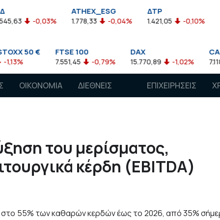
ATHEX_ESG
ΔΤΡ
HELMSI
-0,03%
1.778,33
-0,04%
1.421,05
-0,10%
2.211,72
 €
FTSE 100
DAX
CAC 40
7.551,45
-0,79%
15.770,89
-1,02%
7.118,50
-1
Σ
ΟΙΚΟΝΟΜΙΑ
ΔΙΕΘΝΕΙΣ
ΕΠΙΧΕΙΡΗΣΕΙΣ
Χ
ΑΓΟΡΕΣ
ύξηση του μερίσματος,
ιτουργικά κέρδη (EBITDA)
στο 55% των καθαρών κερδών έως το 2026, από 35% σήμε