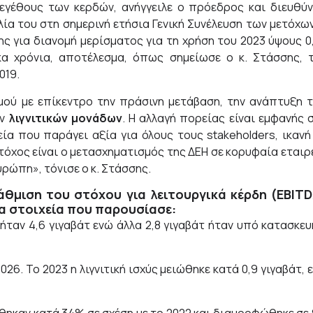
εγέθους των κερδών, ανήγγειλε ο πρόεδρος και διευθύ
λία του στη σημερινή ετήσια Γενική Συνέλευση των μετόχων
ης για διανομή μερίσματος για τη χρήση του 2023 ύψους 0
α χρόνια, αποτέλεσμα, όπως σημείωσε ο κ. Στάσσης, 
019.
μού με επίκεντρο την πράσινη μετάβαση, την ανάπτυξη 
ν
λιγνιτικών μονάδων
. Η αλλαγή πορείας είναι εμφανής 
εία που παράγει αξία για όλους τους stakeholders, ικανή
τόχος είναι ο μετασχηματισμός της ΔΕΗ σε κορυφαία εταιρ
ρώπη», τόνισε ο κ. Στάσσης.
θμιση του στόχου για λειτουργικά κέρδη (EBIT
τα στοιχεία που παρουσίασε:
 ήταν 4,6 γιγαβάτ ενώ άλλα 2,8 γιγαβάτ ήταν υπό κατασκευ
26. Το 2023 η λιγνιτική ισχύς μειώθηκε κατά 0,9 γιγαβάτ, 