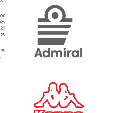
9,7
«Η ακρίβεια «γονατίζει»
000
την κοινωνία - Νέα μεγάλη
ιών
έρευνα της Pulse για το
026
Ε.Ε.Α.
του
ΟΙΚΟΝΟΜΙΑ
23/07/2026, 12:50
του
Aktor: Δεν θα γίνουν
.
δεκτές προσφορές κάτω
των 11,25 ευρώ στην
αύξηση κεφαλαίου
ΕΠΙΧΕΙΡΗΣΕΙΣ
22/07/2026, 12:12
Κ. Πιερρακάκης: Νέα
εποχή για το Ολυμπιακό
Κωπηλατοδρόμιο - Η
δημόσια περιουσία είναι
περιουσία όλων των