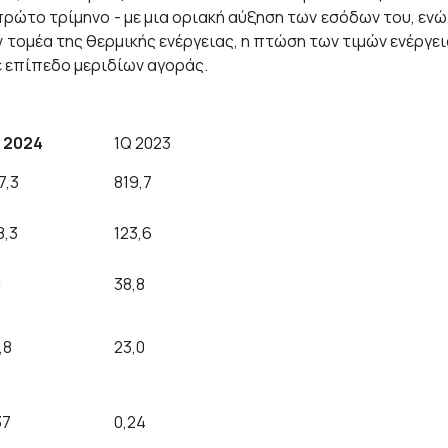
ώτο τρίμηνο - με μια οριακή αύξηση των εσόδων του, ενώ
ν τομέα της θερμικής ενέργειας, η πτώση των τιμών ενέργει
ε επίπεδο μεριδίων αγοράς.
 2024
1Q 2023
7,3
819,7
8,3
123,6
1
38,8
,8
23,0
37
0,24