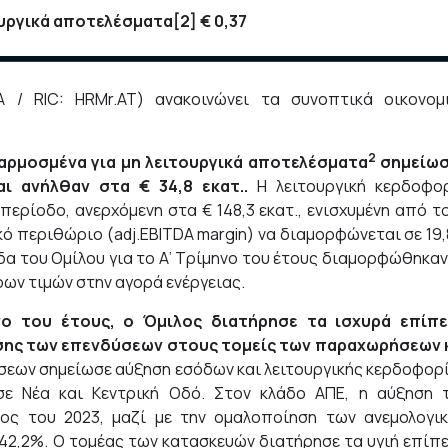
ουργικά αποτελέσματα
[2]
€ 0,37
/ RIC: HRMr.AT) ανακοινώνει τα συνοπτικά οικονομ
2
αρμοσμένα για μη λειτουργικά αποτελέσματα
σημείω
αι ανήλθαν στα € 34,8 εκατ..
Η λειτουργική κερδοφο
περίοδο, ανερχόμενη στα € 148,3 εκατ., ενισχυμένη από τ
κό περιθώριο (adj.EBITDA margin) να διαμορφώνεται σε 19
οδα του Ομίλου για το Α’ Τρίμηνο του έτους διαμορφώθηκαν
ερων τιμών στην αγορά ενέργειας.
νο του έτους, ο Όμιλος διατήρησε τα ισχυρά επίπ
σης των επενδύσεων στους τομείς των παραχωρήσεων 
σεων σημείωσε αύξηση εσόδων και λειτουργικής κερδοφορ
σε Νέα και Κεντρική Οδό. Στον κλάδο ΑΠΕ, η αύξηση 
ος του 2023, μαζί με την ομαλοποίηση των ανεμολογι
42,2%. Ο τομέας των κατασκευών διατήρησε τα υγιή επίπ