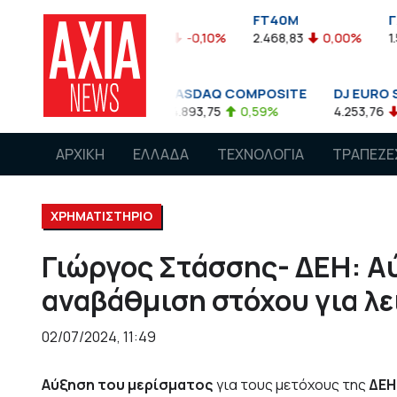
FTASE
FT40M
ΓΔ
0,05%
3.774,48
-0,10%
2.468,83
0,00%
1.545,63
 500
NASDAQ COMPOSITE
DJ EURO STOXX 50
2,85
0,08%
14.893,75
0,59%
4.253,76
-1,13%
ΑΡΧΙΚΗ
ΕΛΛΑΔΑ
ΤΕΧΝΟΛΟΓΙΑ
ΤΡΑΠΕΖΕ
ΧΡΗΜΑΤΙΣΤΗΡΙΟ
Γιώργος Στάσσης- ΔΕΗ: Α
αναβάθμιση στόχου για λε
02/07/2024, 11:49
Αύξηση του μερίσματος
για τους μετόχους της
ΔΕΗ