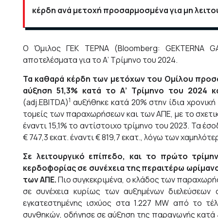
κέρδη ανά μετοχή προσαρμοσμένα για μη λειτ
Ο Όμιλος ΓΕΚ ΤΕΡΝΑ (Bloomberg: GEKTERNA GA 
αποτελέσματα για το Α’ Τρίμηνο του 2024.
Τα καθαρά κέρδη των μετόχων του Ομίλου προσ
αύξηση 51,3% κατά το Α’ Τρίμηνο του 2024 κ
1
(adj.EBITDA)
αυξήθηκε κατά 20% στην ίδια χρονική 
τομείς των παραχωρήσεων και των ΑΠΕ, με το σχετι
έναντι 15,1% το αντίστοιχο τρίμηνο του 2023. Τα έσ
€ 747,3 εκατ. έναντι € 819,7 εκατ., λόγω των χαμηλότ
Σε λειτουργικό επίπεδο, και το πρώτο τρίμη
κερδοφορίας σε συνέχεια της περαιτέρω ωρίμαν
των ΑΠΕ.
Πιο συγκεκριμένα, ο κλάδος των παραχωρή
σε συνέχεια κυρίως των αυξημένων διελεύσεων 
εγκατεστημένης ισχύος στα 1.227 MW από το τέλ
συνθηκών, οδήγησε σε αύξηση της παραγωγής κατά 