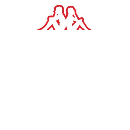
#
TAGS:
Καρκίνος Πνεύμονα
ΥΓΕΙΑ
Metropolitan General
Metropolitan General: