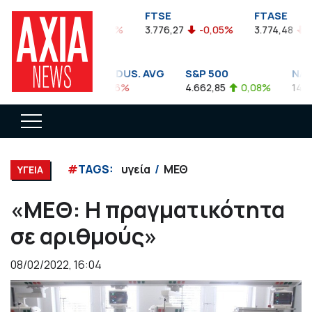
FTSEA
FTSE
FTASE
899,47
-0,04%
3.776,27
-0,05%
3.774,48
-0,
DOW JONES INDUS. AVG
S&P 500
NASDA
35.911,81
-0,56%
4.662,85
0,08%
14.893,
#
TAGS:
υγεία
ΜΕΘ
ΥΓΕΙΑ
«ΜΕΘ: Η πραγματικότητα
σε αριθμούς»
08/02/2022, 16:04