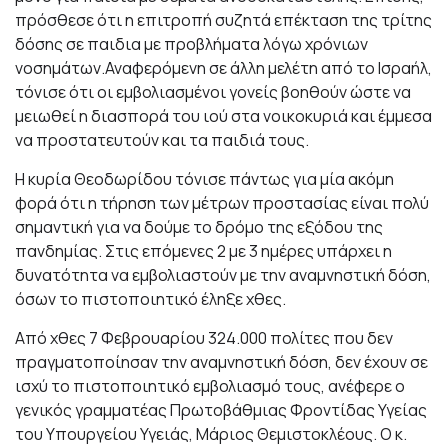
πρόσθεσε ότι η επιτροπή συζητά επέκταση της τρίτης
δόσης σε παιδια με προβλήματα λόγω χρόνιων
νοσημάτων.Αναφερόμενη σε άλλη μελέτη από το Ισραήλ,
τόνισε ότι οι εμβολιασμένοι γονείς βοηθούν ώστε να
μειωθεί η διασπορά του ιού στα νοικοκυριά και έμμεσα
να προστατευτούν και τα παιδιά τους.
Η κυρία Θεοδωρίδου τόνισε πάντως για μία ακόμη
φορά ότι η τήρηση των μέτρων προστασίας είναι πολύ
σημαντική για να δούμε το δρόμο της εξόδου της
πανδημίας. Στις επόμενες 2 με 3 ημέρες υπάρχει η
δυνατότητα να εμβολιαστούν με την αναμνηστική δόση,
όσων το πιστοποιητικό έληξε χθες.
Από χθες 7 Φεβρουαρίου 324.000 πολίτες που δεν
πραγματοποίησαν την αναμνηστική δόση, δεν έχουν σε
ισχύ το πιστοποιητικό εμβολιασμό τους, ανέφερε ο
γενικός γραμματέας Πρωτοβάθμιας Φροντίδας Υγείας
του Υπουργείου Υγειάς, Μάριος Θεμιστοκλέους. Ο κ.