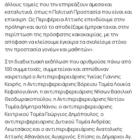
άλλους τομείς που την επηρεάζουν άμεσα και
καταλυτικά, όπως η Πολιτική Προστασία που είναι και
επίκαιρη. Ως Περιφέρεια Αττικής επενδύουμε στην
πρόληψη και αυτό το αποδείξαμε έμπρακτα και στην
περίπτωση της πρόσφατης κακοκαιρίας, με την
απόφαση να κλείσουμε έγκαιρα τα σχολεία με στόχο
την προστασία γονέων και μαθητών».
Στη διαδικτυακή εκδήλωση που αριθμούσε πάνω από
100 συμμετοχές, συμμετείχαν και απηύθυναν
χαιρετισμό ο Αντιπεριφερειάρχης Υγείας Γιάννης
Κεχρής, η Αντιπεριφερειάρχης Βόρειου Τομέα Λουκία
Κεφαλογιάννη, η αντιπεριφερειάρχης Νήσων Βασιλική
Θεοδωρακοπούλου, η Αντιπεριφερειάρχης Νοτίου
Τομέα Δήμητρα Νάνου, ο αντιπεριφερειάρχης
Κεντρικού Τομέα Γεώργιος Δημόπουλος, ο
αντιπεριφερειαρχης Δυτικού Τομέα Ανδρέας
Λεωτσάκος και ο αντιπεριφερειάρxης Ανατολικής
Αττικής Αθανάσιος Αυγερινός. Επίσης οι Δήμαρχοι Αγ.