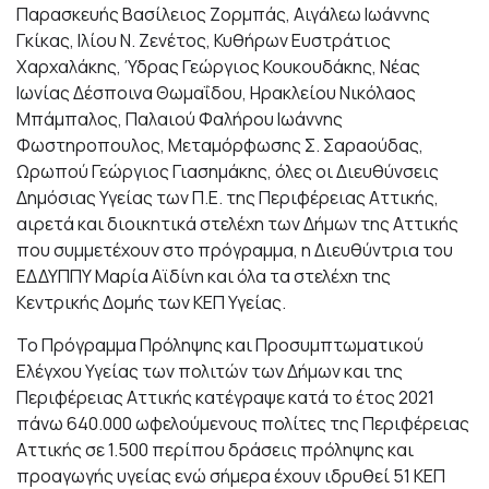
Παρασκευής Βασίλειος Ζορμπάς, Αιγάλεω Ιωάννης
Γκίκας, Ιλίου Ν. Ζενέτος, Κυθήρων Ευστράτιος
Χαρχαλάκης, Ύδρας Γεώργιος Κουκουδάκης, Νέας
Ιωνίας Δέσποινα Θωμαΐδου, Ηρακλείου Νικόλαος
Μπάμπαλος, Παλαιού Φαλήρου Ιωάννης
Φωστηροπουλος, Μεταμόρφωσης Σ. Σαραούδας,
Ωρωπού Γεώργιος Γιασημάκης, όλες οι Διευθύνσεις
Δημόσιας Υγείας των Π.Ε. της Περιφέρειας Αττικής,
αιρετά και διοικητικά στελέχη των Δήμων της Αττικής
που συμμετέχουν στο πρόγραμμα, η Διευθύντρια του
ΕΔΔΥΠΠΥ Μαρία Αϊδίνη και όλα τα στελέχη της
Κεντρικής Δομής των ΚΕΠ Υγείας.
Το Πρόγραμμα Πρόληψης και Προσυμπτωματικού
Ελέγχου Υγείας των πολιτών των Δήμων και της
Περιφέρειας Αττικής κατέγραψε κατά το έτος 2021
πάνω 640.000 ωφελούμενους πολίτες της Περιφέρειας
Αττικής σε 1.500 περίπου δράσεις πρόληψης και
προαγωγής υγείας ενώ σήμερα έχουν ιδρυθεί 51 ΚΕΠ