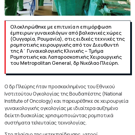
Ολοκληρώθηκε με επιτυχία η επιμόρφωση
έμπειρων γυναικολόγων από βαλκανικές χώρες
(Ουγγαρία, Ρουμανία), στις ειδικές τεχνικές της
ρομποτικής χειρουργικής από τον Διευθυντή
της Α΄ Γυναικολογικής Κλινικής – Τμήμα
Ρομποτικής και Λαπαροσκοπικής Χειρουργικής
του Metropolitan General, δρ Νικόλαο Πλεύρη.
Ο δρ Πλεύρης ήταν προσκεκλημένος του Εθνικού
Ινστιτούτου Ογκολογίας της Βουδαπέστης (National
Institute of Oncology) και παρευρέθηκε σε χειρουργεία
γυναικολογικής ογκολογίας με ιδιαίτερα αυξημένο
δείκτη δυσκολίας χρησιμοποιώντας ρομποτικά
συστήματα τελευταίας τεχνολογίας.
Στο πλαίσιο της μετεκπαίδευσης, ιατροί