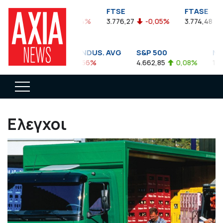
FTSEA
FTSE
FTASE
899,47
-0,04%
3.776,27
-0,05%
3.774,48
-0
DOW JONES INDUS. AVG
S&P 500
NASD
35.911,81
-0,56%
4.662,85
0,08%
14.89
Ελεγχοι