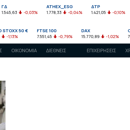
ATHEX_ESG
ΔΤΡ
H
45,63
-0,03%
1.778,33
-0,04%
1.421,05
-0,10%
2.
OXX 50 €
FTSE 100
DAX
CAC
1,13%
7.551,45
-0,79%
15.770,89
-1,02%
7.118,
Σ
ΟΙΚΟΝΟΜΙΑ
ΔΙΕΘΝΕΙΣ
ΕΠΙΧΕΙΡΗΣΕΙΣ
Χ
ΑΓΟΡΕΣ