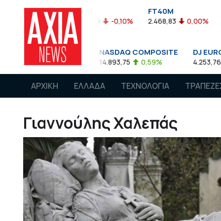
FTASE
FT40M
ΓΔ
,27
-0,05%
3.774,48
-0,10%
2.468,83
0,00%
1.5
S&P 500
NASDAQ COMPOSITE
DJ EURO ST
4.662,85
0,08%
14.893,75
0,59%
4.253,76
-
ΑΡΧΙΚΗ
ΕΛΛΑΔΑ
ΤΕΧΝΟΛΟΓΙΑ
ΤΡΑΠΕΖΕ
Γιαννούλης Χαλεπάς