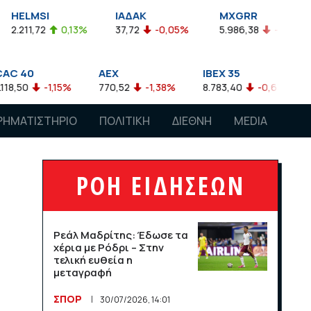
ELMSI
ΙΑΔΑΚ
MXGRR
211,72
0,13%
37,72
-0,05%
5.986,38
-0,23%
 40
AEX
IBEX 35
AT
50
-1,15%
770,52
-1,38%
8.783,40
-0,63%
4.0
ΡΗΜΑΤΙΣΤΗΡΙΟ
ΠΟΛΙΤΙΚΗ
ΔΙΕΘΝΗ
MEDIA
ΡΟΗ ΕΙΔΗΣΕΩΝ
Ρεάλ Μαδρίτης: Έδωσε τα
χέρια με Ρόδρι – Στην
τελική ευθεία η
μεταγραφή
ΣΠΟΡ
30/07/2026, 14:01