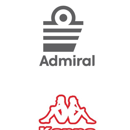
«Η ακρίβεια «γονατίζει»
την κοινωνία - Νέα μεγάλη
έρευνα της Pulse για το
Ε.Ε.Α.
ΟΙΚΟΝΟΜΙΑ
23/07/2026, 12:50
Aktor: Δεν θα γίνουν
δεκτές προσφορές κάτω
των 11,25 ευρώ στην
αύξηση κεφαλαίου
ΕΠΙΧΕΙΡΗΣΕΙΣ
22/07/2026, 12:12
Κ. Πιερρακάκης: Νέα
εποχή για το Ολυμπιακό
Κωπηλατοδρόμιο - Η
δημόσια περιουσία είναι
περιουσία όλων των