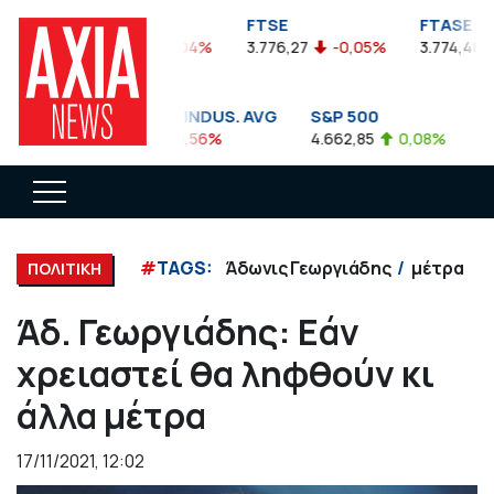
FTSEA
FTSE
FTASE
899,47
-0,04%
3.776,27
-0,05%
3.774,48
-
DOW JONES INDUS. AVG
S&P 500
NAS
35.911,81
-0,56%
4.662,85
0,08%
14.8
#
TAGS:
Άδωνις Γεωργιάδης
μέτρα
ΠΟΛΙΤΙΚΗ
Άδ. Γεωργιάδης: Εάν
χρειαστεί θα ληφθούν κι
άλλα μέτρα
17/11/2021, 12:02