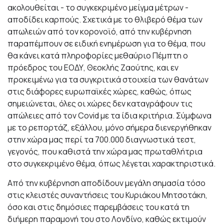
ακολουθείται - το συγκεκριμένο μείγμα μέτρων -
αποδίδει καρπούς. Σχετικά με το θλιβερό θέμα των
απωλειών από τον κορονοϊό, από την κυβέρνηση
παραπέμπουν σε ειδική ενημέρωση για το θέμα, που
θα κάνει κατά πληροφορίες μεθαύριο Πέμπτη ο
πρόεδρος του ΕΟΔΥ, Θεοκλής Ζαούτης, και εν
προκειμένω για τα συγκριτικά στοιχεία των θανάτων
στις διάφορες ευρωπαϊκές χώρες, καθώς, όπως
σημειώνεται, όλες οι χώρες δεν καταγράφουν τις
απώλειες από τον Covid με τα ίδια κριτήρια. Σύμφωνα
με το ρεπορτάζ, εξάλλου, μόνο σήμερα διενεργήθηκαν
στην χώρα μας περί τα 700.000 διαγνωστικά τεστ,
γεγονός, που καθιστά την χώρα μας πρωταθλήτρια
στο συγκεκριμένο θέμα, όπως λέγεται χαρακτηριστικά.
Από την κυβέρνηση αποδίδουν μεγάλη σημασία τόσο
στις κλειστές συναντήσεις του Κυριάκου Μητσοτάκη,
όσο και στις δημόσιες παρεμβάσεις του κατά τη
διήμερη παραμονή του στο Λονδίνο, καθώς εκτιμούν