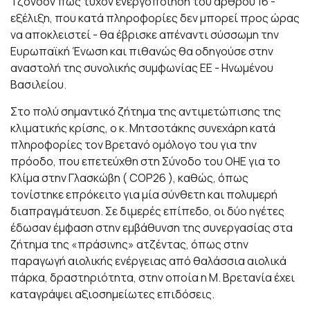
Τζόνσον πως τυχόν ενεργοποίηση του άρθρου 16 -
εξέλιξη, που κατά πληροφορίες δεν μπορεί προς ώρας
να αποκλειστεί - θα έβρισκε απέναντι σύσσωμη την
Ευρωπαϊκή Ένωση και πιθανώς θα οδηγούσε στην
αναστολή της συνολικής συμφωνίας ΕΕ - Ηνωμένου
Βασιλείου.
Στο πολύ σημαντικό ζήτημα της αντιμετώπισης της
κλιματικής κρίσης, ο κ. Μητσοτάκης συνεχάρη κατά
πληροφορίες τον Βρετανό ομόλογο του για την
πρόοδο, που επετεύχθη στη Σύνοδο του ΟΗΕ για το
Κλίμα στην Γλασκώβη ( COP26 ), καθώς, όπως
τονίστηκε επρόκειτο για μία σύνθετη και πολυμερή
διαπραγμάτευση. Σε διμερές επίπεδο, οι δύο ηγέτες
έδωσαν έμφαση στην εμβάθυνση της συνεργασίας στα
ζήτημα της «πράσινης» ατζέντας, όπως στην
παραγωγή αιολικής ενέργειας από θαλάσσια αιολικά
πάρκα, δραστηριότητα, στην οποία η Μ. Βρετανία έχει
καταγράψει αξιοσημείωτες επιδόσεις.