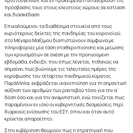
Χριστουγέννων, και εν προκειμένω η απαγόρευση της
πρόσβασης τους στους κλειστούς χώρους σε εστίαση
και διασκέδαση.
Επικαλούμενοι τα διαθέσιμα στοιχεία από τους
κυριότερους δείκτες της πανδημίας του κορονοϊού,
στο Μέγαρο Μαξίμου διαπιστώνουν σύμφωνα με
πληροφορίες μία τάση σταθεροποίησης και μείωσης
των κρουσμάτων σε σχέση με την προηγούμενη
εβδομάδα, ένδειξη, που όπως λέγεται, πιθανώς να
σημαίνει πως βιώνουμε τις τελευταίες ημέρες της
κορύφωσης του τέταρτου πανδημικού κύματος.
Παράλληλα, εκφράζεται ικανοποίηση για τη σημαντική
αύξηση των αριθμών των ραντεβού τόσο για την α΄
δόση όσο και για την αναμνηστική, ενώ τονίζεται πως
παραμένουν εν ισχύ οι κυβερνητικές δεσμεύσεις περί
διαρκούς ενίσχυσης του ΕΣΥ, όπου και όταν αυτό
κρίνεται απαραίτητο.
Στην κυβέρνηση θεωρούν πως η στρατηγική που