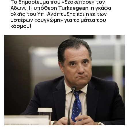
Το δημοσίευμα που «ξεσκέπασε» τον
Άδωνι: Η υπόθεση Turkaegean, η γκάφα
ολκής του Υπ. Ανάπτυξης και η εκ των
υστέρων «συγνώμη» για τα μάτια του
κόσμου!