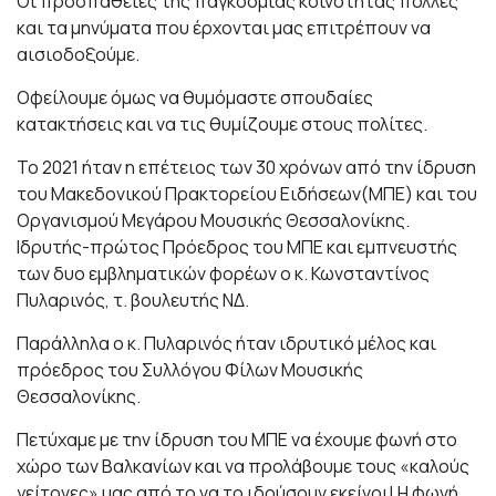
Οι προσπάθειες της παγκόσμιας κοινότητας πολλές
και τα μηνύματα που έρχονται μας επιτρέπουν να
αισιοδοξούμε.
Οφείλουμε όμως να θυμόμαστε σπουδαίες
κατακτήσεις και να τις θυμίζουμε στους πολίτες.
Το 2021 ήταν η επέτειος των 30 χρόνων από την ίδρυση
του Μακεδονικού Πρακτορείου Ειδήσεων(ΜΠΕ) και του
Οργανισμού Μεγάρου Μουσικής Θεσσαλονίκης.
Ιδρυτής-πρώτος Πρόεδρος του ΜΠΕ και εμπνευστής
των δυο εμβληματικών φορέων ο κ. Κωνσταντίνος
Πυλαρινός, τ. βουλευτής ΝΔ.
Παράλληλα ο κ. Πυλαρινός ήταν ιδρυτικό μέλος και
πρόεδρος του Συλλόγου Φίλων Μουσικής
Θεσσαλονίκης.
Πετύχαμε με την ίδρυση του ΜΠΕ να έχουμε φωνή στο
χώρο των Βαλκανίων και να προλάβουμε τους «καλούς
γείτονες» μας από το να το ιδρύσουν εκείνοι! Η φωνή