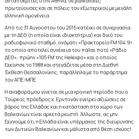
ανταποκριτές στην Αθήνα, σε βαλκανικές
πρωτεύουσες και σε πόλεις του εξωτερικού με μεγάλη
ελληνική ομογένεια.
Από τις 31 Αυγούστου του 2015 κατέχει σε συνεργασία
με τη ΔΕΘ (η οποία είναι ιδιοκτήτρια) και δικό του
ραδιοφωνικό σταθμό, ονόματι «Πρακτορείο FM 104.9»
το οποίο αποτελεί συνέχεια του πάλαι ποτέ «Ράδιο
ΔΕΘ», πρώην «105 FM της Helexpo» και ο οποίος
ξεκίνησε το 1988 και στεγάζεται μέσα στη Διεθνή
Έκθεση Θεσσαλονίκης, παράλληλα με το παράρτημα
του ΑΠΕ-ΜΠΕ.
Η αναφορά μου γίνεται σε μια χρονική περίοδο που ο
Τούρκος πρόεδρος κ. Ερντογάν εγείρει αξιώσεις σε
βάρος της Ελλάδας και η κατάσταση στο χώρο των
Βαλκανίων είναι αρκετά ρευστή. Άλλωστε, ας μην
ξεχνούμε ότι η Ελλάδα είναι υπέρμαχος της διεύρυνσης
των Δυτικών Βαλκανίων και μάλιστα από θέση ισχύος!