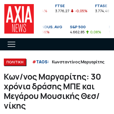
FTSEA
FTSE
FTASE
899,47
-0,04%
3.776,27
-0,05%
3.774,48
-
DOW JONES INDUS. AVG
S&P 500
NAS
35.911,81
-0,56%
4.662,85
0,08%
14.89
#
TAGS:
Κωνσταντίνος Μαργαρίτης
ΠΟΛΙΤΙΚΗ
Κων/νος Μαργαρίτης: 30
χρόνια δράσης ΜΠΕ και
Μεγάρου Μουσικής Θεσ/
νίκης