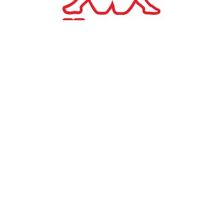
#
TAGS:
Κυριάκος Μητσοτάκης
ΠΟΛΙΤΙΚΗ
Μειώσεις φόρων
Κυρ.Μητσοτάκης: Από 1-1-
2022 μειώνονται οι φόροι
και ενισχύονται τα