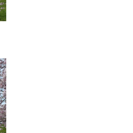
άνοδος σε αφίξεις και
έσοδα το πρώτο
πεντάμηνο
ΟΙΚΟΝΟΜΙΑ
21/07/2026, 12:34
Οι ΗΠΑ κλιμακώνουν τη
σύγκρουση με το Διεθνές
Ποινικό Δικαστήριο
ΔΙΕΘΝΗ
16/07/2026, 11:10
120 εκατομμύρια και ένα
μπλε τικ: η Ευρώπη δείχνει
στον Μασκ τη ρυθμιστική
της δύναμη
ΔΙΕΘΝΗ
16/07/2026, 11:09
Η κλήρωση της Super