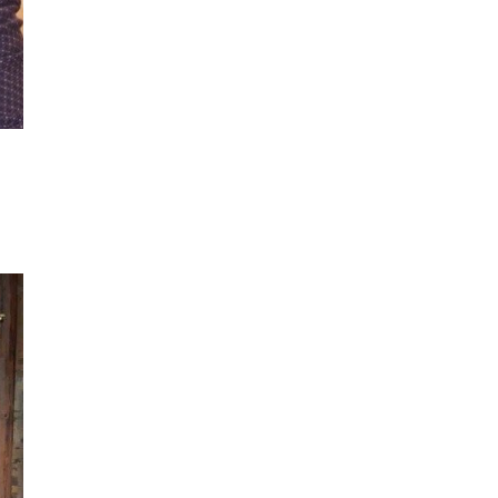
τους πρώτους 30 μήνες
από τον Νίκο Χαρδαλιά
ΠΟΛΙΤΙΚΗ
14/07/2026, 13:32
Η Αβάνα αντιμετωπίζει
νέα πολύωρα μπλακ άουτ
στην Κούβα
ΔΙΕΘΝΗ
13/07/2026, 14:25
Η Ευρωπαϊκή Ένωση
αναδιαρθρώνει τον
κτηνοτροφικό τομέα
ΔΙΕΘΝΗ
13/07/2026, 14:23
Ο Σέρλοτ δέχθηκε ακραία
μηνύματα μετά τον
αποκλεισμό της