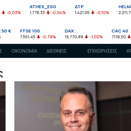
EX_ESG
ΔΤΡ
HELMSI
ΙΑΔ
,33
-0,04%
1.421,05
-0,10%
2.211,72
0,13%
37,7
DAX
CAC 40
AEX
-0,79%
15.770,89
-1,02%
7.118,50
-1,15%
770,52
Σ
ΟΙΚΟΝΟΜΙΑ
ΔΙΕΘΝΕΙΣ
ΕΠΙΧΕΙΡΗΣΕΙΣ
Χ
ΑΓΟΡΕΣ
ς