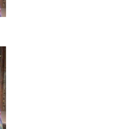
Νορβηγίας
ΣΠΟΡ
13/07/2026, 13:50
Η Παραγουανή
γερουσιαστής απειλεί με
μήνυση τον Κιλιάν Εμπαπέ
ΣΠΟΡ
08/07/2026, 14:15