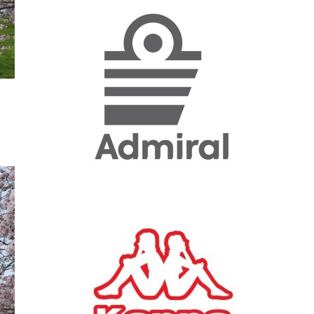
«Η ακρίβεια «γονατίζει»
την κοινωνία - Νέα μεγάλη
έρευνα της Pulse για το
Ε.Ε.Α.
ΟΙΚΟΝΟΜΙΑ
23/07/2026, 12:50
Aktor: Δεν θα γίνουν
δεκτές προσφορές κάτω
των 11,25 ευρώ στην
αύξηση κεφαλαίου
ΕΠΙΧΕΙΡΗΣΕΙΣ
22/07/2026, 12:12
Κ. Πιερρακάκης: Νέα
εποχή για το Ολυμπιακό
Κωπηλατοδρόμιο - Η
δημόσια περιουσία είναι
περιουσία όλων των