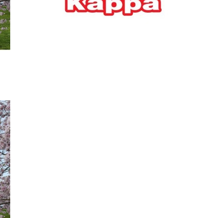
Ελλήνων
ΟΙΚΟΝΟΜΙΑ
22/07/2026, 12:11
Οι επιχειρήσεις ανοίγουν
την ατζέντα της ΔΕΘ – Τα
αιτήματα προς τον
πρωθυπουργό
ΕΠΙΧΕΙΡΗΣΕΙΣ
22/07/2026, 12:09
ΕΣΠΑ για επιχειρήσεις:
Όλα όσα πρέπει να
γνωρίζετε πριν ανοίξει ο
φάκελος της αίτησης
ΟΙΚΟΝΟΜΙΑ
21/07/2026, 12:36
Τουρισμός: Διψήφια