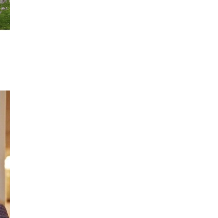
League και το Athens
Open στις αθλητικές
μεταδόσεις
ΣΠΟΡ
16/07/2026, 11:06
Μαχητικά F-35
υποδέχθηκαν την εθνική
Νορβηγίας στο Όσλο
ΣΠΟΡ
14/07/2026, 13:36
Βραχνάδα στη φωνή: Πότε
χρειάζεται περαιτέρω
έλεγχο;
ΥΓΕΙΑ
14/07/2026, 13:35
Λογαριασμός ευθύνης για